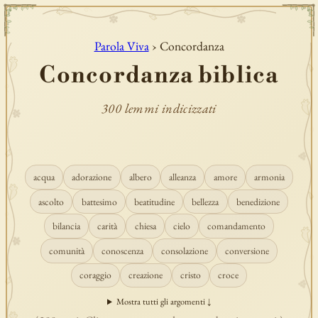
Parola Viva
› Concordanza
Concordanza biblica
300 lemmi indicizzati
acqua
adorazione
albero
alleanza
amore
armonia
ascolto
battesimo
beatitudine
bellezza
benedizione
bilancia
carità
chiesa
cielo
comandamento
comunità
conoscenza
consolazione
conversione
coraggio
creazione
cristo
croce
Mostra tutti gli argomenti ↓