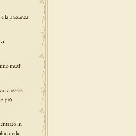
, e la possanza
 vi
ranno muti:
a io essere
no più
 entrato in
lta preda.