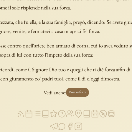
ome il sole risplende nella sua forza.
ezzata, che fu ella, e la sua famiglia, pregò, dicendo: Se avete giu
ignore, venite, e fermatevi a casa mia; e ci fe' forza.
sse contro quell'ariete ben armato di corna, cui io avea veduto st
sopra di lui con tutto l'impeto della sua forza:
ricordi, come il Signore Dio tuo è quegli che ti diè forza affin di
con giuramento co' padri tuoi, come il dì d'oggi dimostra.
Vedi anche:
Passi su forza