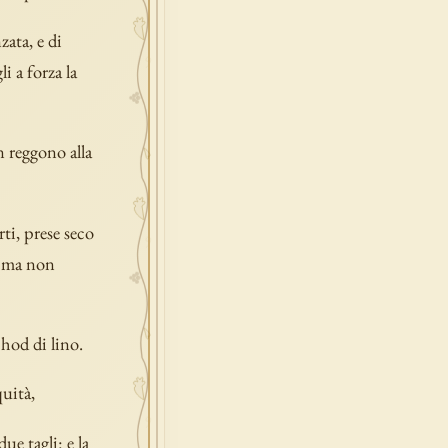
ata, e di
i a forza la
n reggono alla
ti, prese seco
; ma non
phod di lino.
quità,
ue tagli: e la