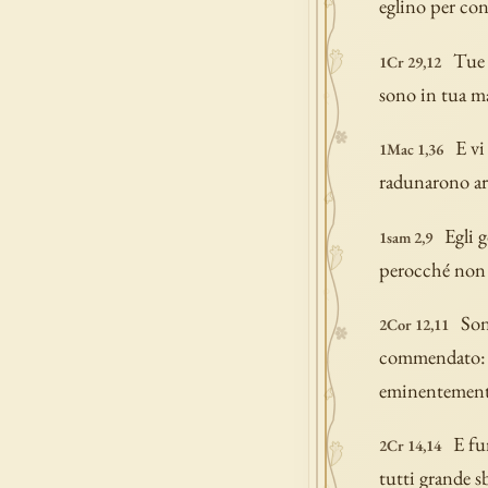
eglino per con
Tue 
1Cr 29,12
sono in tua ma
E vi
1Mac 1,36
radunarono arm
Egli 
1sam 2,9
perocché non s
Son
2Cor 12,11
commendato: d
eminentement
E fu
2Cr 14,14
tutti grande s