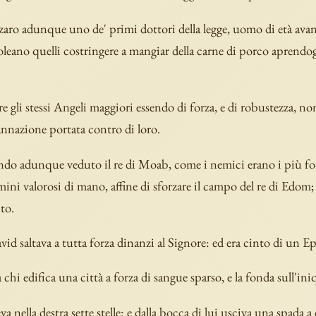
zaro adunque uno de' primi dottori della legge, uomo di età avanz
voleano quelli costringere a mangiar della carne di porco aprendogl
 gli stessi Angeli maggiori essendo di forza, e di robustezza, no
nnazione portata contro di loro.
do adunque veduto il re di Moab, come i nemici erano i più for
ini valorosi di mano, affine di sforzare il campo del re di Edom
to.
vid saltava a tutta forza dinanzi al Signore: ed era cinto di un E
 chi edifica una città a forza di sangue sparso, e la fonda sull'ini
va nella destra sette stelle: e dalla bocca di lui usciva una spada a d