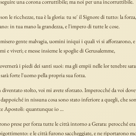
seguire una corona corruttibile; ma noi per una incorruttibile.
son le ricchezze, tua è la gloria: tu se' il Signore di tutto: la forza
no: in tua mano la grandezza, e l'impero di tutte le cose.
 misero gente malvagia, uomini iniqui i quali vi si afforzarono, e
i e viveri; e messe insieme le spoglie di Gerusalemme,
governerà i piedi dei santi suoi: ma gli empii nelle lor tenebre sa
arà forte l'uomo pella propria sua forza.
 diventato stolto, voi mi avete sforzato. Imperocché da voi dovev
appoiché in nissuna cosa sono stato inferiore a quegli, che so
e Apostoli: quantunque io …
rono prese per forza tutte le città intorno a Gerara: perocché era
bigottimento: e le città furono saccheggiate, e ne riportarono mo