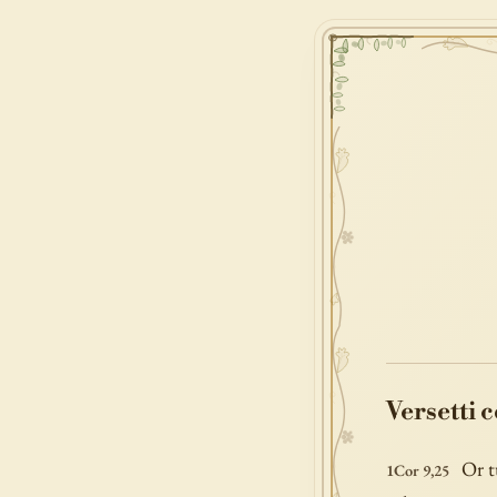
Versetti 
Or t
1Cor 9,25