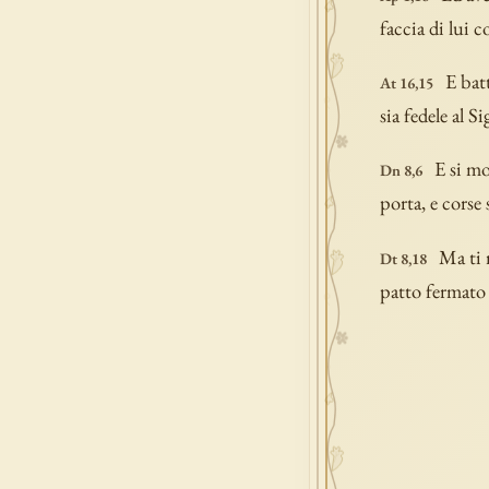
faccia di lui c
E batt
At 16,15
sia fedele al S
E si mo
Dn 8,6
porta, e corse 
Ma ti 
Dt 8,18
patto fermato 