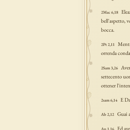
Elea
2Mac 6,18
bell'aspetto, 
bocca.
Mentre
2Pt 2,11
orrenda conda
Aven
2Sam 3,26
settecento uom
ottener l'inten
E Da
2sam 6,14
Guai a
Ab 2,12
Ed ave
Ap 1,16