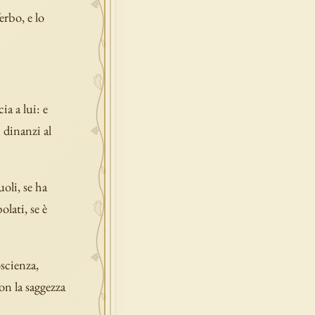
erbo, e lo
ia a lui: e
 dinanzi al
uoli, se ha
olati, se è
scienza,
on la saggezza