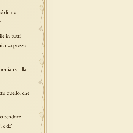
né di me
:
ile in tutti
nianza presso
imonianza alla
tto quello, che
ha renduto
, e de'