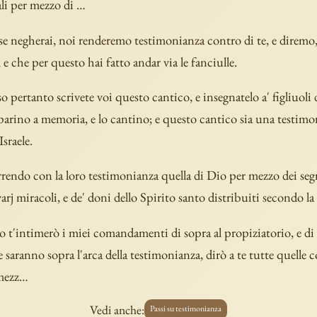
ali per mezzo di …
e negherai, noi renderemo testimonianza contro di te, e diremo,
 e che per questo hai fatto andar via le fanciulle.
o pertanto scrivete voi questo cantico, e insegnatelo a' figliuoli d
parino a memoria, e lo cantino; e questo cantico sia una testim
Israele.
endo con la loro testimonianza quella di Dio per mezzo dei segn
varj miracoli, e de' doni dello Spirito santo distribuiti secondo la
io t'intimerò i miei comandamenti di sopra al propiziatorio, e d
saranno sopra l'arca della testimonianza, dirò a te tutte quelle co
 mezz…
Vedi anche:
Passi su testimonianza