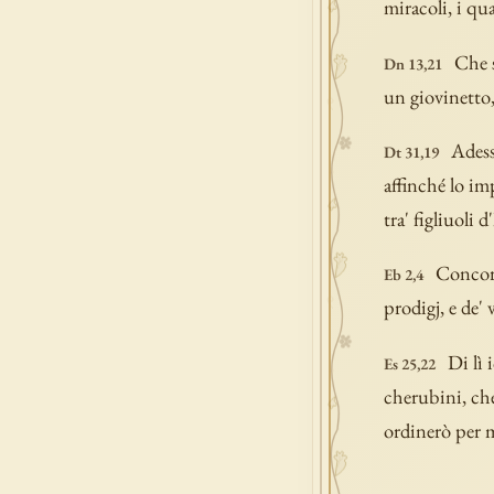
miracoli, i qu
Che s
Dn 13,21
un giovinetto,
Adess
Dt 31,19
affinché lo im
tra' figliuoli d'
Concorr
Eb 2,4
prodigj, e de' 
Di lì 
Es 25,22
cherubini, che 
ordinerò per