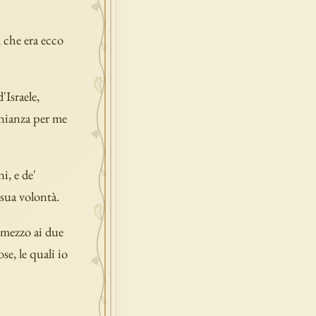
 che era ecco
'Israele,
onianza per me
i, e de'
 sua volontà.
i mezzo ai due
se, le quali io