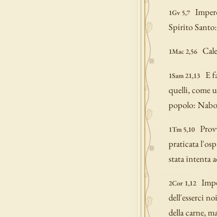
Impero
1Gv 5,7
Spirito Santo:
Cale
1Mac 2,56
E f
1Sam 21,13
quelli, come u
popolo: Nab
Provv
1Tm 5,10
praticata l'osp
stata intenta 
Impe
2Cor 1,12
dell'esserci n
della carne, m