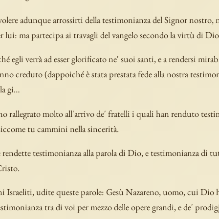
olere adunque arrossirti della testimonianza del Signor nostro, 
r lui: ma partecipa ai travagli del vangelo secondo la virtù di Dio
hé egli verrà ad esser glorificato ne' suoi santi, e a rendersi mirab
nno creduto (dappoiché è stata prestata fede alla nostra testimo
lla gi…
o rallegrato molto all'arrivo de' fratelli i quali han renduto test
 siccome tu cammini nella sincerità.
e rendette testimonianza alla parola di Dio, e testimonianza di tu
risto.
 Israeliti, udite queste parole: Gesù Nazareno, uomo, cui Dio 
estimonianza tra di voi per mezzo delle opere grandi, e de' prodigj