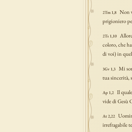
Non v
2Tm 1,8
prigioniero pe
Allorc
2Ts 1,10
coloro, che ha
di voi) in que
Mi son
3Gv 1,3
tua sincerità,
Il qual
Ap 1,2
vide di Gesù C
Uomini
At 2,22
irrefragabile t