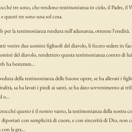
cché tre sono, che rendono testimonianza in cielo, il Padre, il V
 e questi tre sono una sol cosa.
b per la testimonianza renduta nell'adunanza, ottenne l'eredità.
atti venire due uomini figliuoli del diavolo, li fecero sedere in facc
omini del diavolo, rendettero questa testimonianza contro di lui
oth ha bestemm…
eduta della testimonianza delle buone opere, se ha allevati i figli
italità, sa ha lavati i piedi ai santi, se ha dato sovvenimento ai trib
ad o…
rocché questo è il nostro vanto, la testimonianza della nostra co
oi diportati con semplicità di cuore, e con sincerità di Dio, non c
a con la gra…