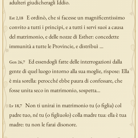
adulteri giudicheragli Iddio.
E ordinò, che si facesse un magnificentissimo
Est 2,18
convito a tutti i principi, e a tutti i servi suoi a causa
del matrimonio, e delle nozze di Esther: concedette
immunità a tutte le Provincie, e distribuì …
Ed essendogli fatte delle interrogazioni dalla
Gen 26,7
gente di quel luogo intorno alla sua moglie, rispose: Ella
è mia sorella: perocché ebbe paura di confessare, che
fosse unita seco in matrimonio, sospetta…
Non ti unirai in matrimonio tu (o figlia) col
Lv 18,7
padre tuo, né tu (o figliuolo) colla madre tua: ella è tua
madre: tu non le farai disonore.