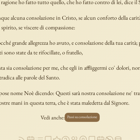
ragione ho fatto tutto quello, che ho fatto contro di lei, dice il
que alcuna consolazione in Cristo, se alcun conforto della carità
pirito, se viscere di compassione:
ché grande allegrezza ho avuto, e consolazione della tua carità; 
i sono state da te rifocillate, o fratello,
ta sia consolazione per me, che egli in affliggermi co' dolori, no
radica alle parole del Santo.
 pose nome Noè dicendo: Questi sarà nostra consolazione ne' trav
nostre mani in questa terra, che è stata maledetta dal Signore.
Vedi anche:
Passi su consolazione