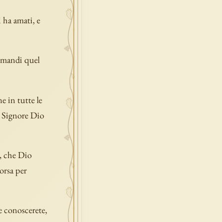
i ha amati, e
i mandi quel
e in tutte le
il Signore Dio
e, che Dio
orsa per
 e conoscerete,