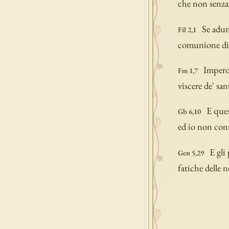
che non senza 
Se adun
Fil 2,1
comunione di s
Imperoc
Fm 1,7
viscere de' sant
E ques
Gb 6,10
ed io non cont
E gli
Gen 5,29
fatiche delle 