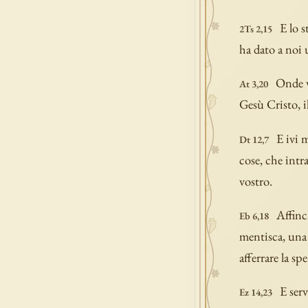
E lo s
2Ts 2,15
ha dato a noi 
Onde v
At 3,20
Gesù Cristo, i
E ivi 
Dt 12,7
cose, che intra
vostro.
Affinc
Eb 6,18
mentisca, una 
afferrare la s
E serv
Ez 14,23