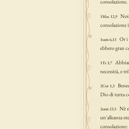
consolazione.
Noi 
1Mac 12,9
consolazione i
Or i
1sam 6,13
ebbero gran co
Abbiam 
1Ts 3,7
necessità, e tr
Bened
2Cor 1,3
Dio di tutta c
Nè e
2sam 23,5
un'alleanza ete
consolazione: 