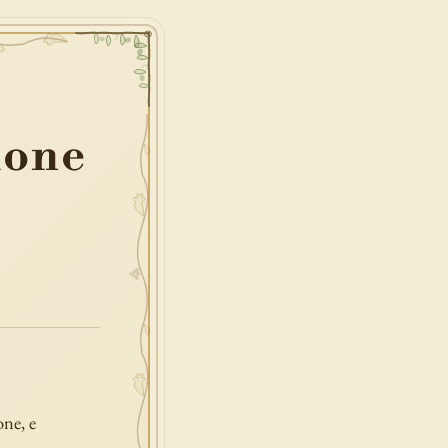
ione
one, e