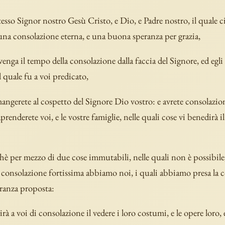
tesso Signor nostro Gesù Cristo, e Dio, e Padre nostro, il quale c
una consolazione eterna, e una buona speranza per grazia,
enga il tempo della consolazione dalla faccia del Signore, ed egl
l quale fu a voi predicato,
mangerete al cospetto del Signore Dio vostro: e avrete consolazion
prenderete voi, e le vostre famiglie, nelle quali cose vi benedirà 
hè per mezzo di due cose immutabili, nelle quali non è possibil
consolazione fortissima abbiamo noi, i quali abbiamo presa la c
peranza proposta:
irà a voi di consolazione il vedere i loro costumi, e le opere loro,