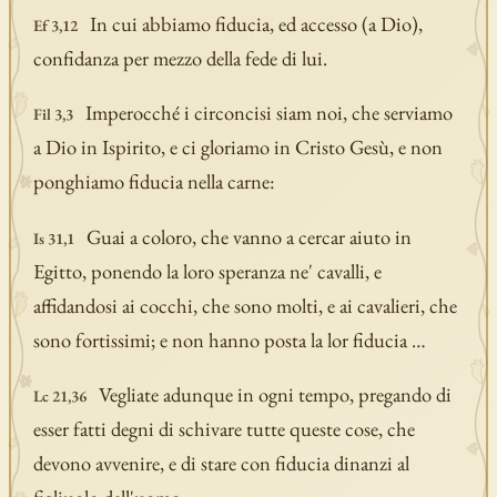
In cui abbiamo fiducia, ed accesso (a Dio),
Ef 3,12
confidanza per mezzo della fede di lui.
Imperocché i circoncisi siam noi, che serviamo
Fil 3,3
a Dio in Ispirito, e ci gloriamo in Cristo Gesù, e non
ponghiamo fiducia nella carne:
Guai a coloro, che vanno a cercar aiuto in
Is 31,1
Egitto, ponendo la loro speranza ne' cavalli, e
affidandosi ai cocchi, che sono molti, e ai cavalieri, che
sono fortissimi; e non hanno posta la lor fiducia …
Vegliate adunque in ogni tempo, pregando di
Lc 21,36
esser fatti degni di schivare tutte queste cose, che
devono avvenire, e di stare con fiducia dinanzi al