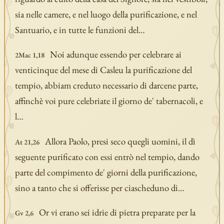
sia nelle camere, e nel luogo della purificazione, e nel
Santuario, e in tutte le funzioni del…
Noi adunque essendo per celebrare ai
2Mac 1,18
venticinque del mese di Casleu la purificazione del
tempio, abbiam creduto necessario di darcene parte,
affinchè voi pure celebriate il giorno de' tabernacoli, e
l…
Allora Paolo, presi seco quegli uomini, il dì
At 21,26
seguente purificato con essi entrò nel tempio, dando
parte del compimento de' giorni della purificazione,
sino a tanto che si offerisse per ciascheduno di…
Or vi erano sei idrie di pietra preparate per la
Gv 2,6