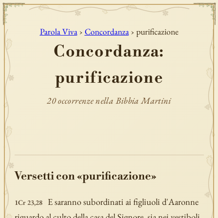
Parola Viva
›
Concordanza
› purificazione
Concordanza:
purificazione
20 occorrenze nella Bibbia Martini
Versetti con «purificazione»
E saranno subordinati ai figliuoli d'Aaronne
1Cr 23,28
riguardo al culto della casa del Signore, sia nei vestiboli,