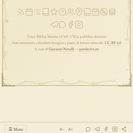
Testo: Bibbia Martini (1769–1781), pubblico dominio
Dati strutturati, calendario liturgico e piano di lettura triennale:
CC-BY 4.0
A cura di
Giovanni Novelli
—
parolaviva.art
☰ Menu
A−
A+