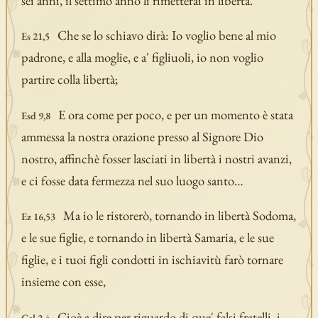
sei anni, il settimo anno li rimetterai in libertà.
Che se lo schiavo dirà: Io voglio bene al mio
Es 21,5
padrone, e alla moglie, e a' figliuoli, io non voglio
partire colla libertà;
E ora come per poco, e per un momento è stata
Esd 9,8
ammessa la nostra orazione presso al Signore Dio
nostro, affinchè fosser lasciati in libertà i nostri avanzi,
e ci fosse data fermezza nel suo luogo santo…
Ma io le ristorerò, tornando in libertà Sodoma,
Ez 16,53
e le sue figlie, e tornando in libertà Samaria, e le sue
figlie, e i tuoi figli condotti in ischiavitù farò tornare
insieme con esse,
Cioè a dire per riguardo di que' falsi fratelli, i
Gal 2,4