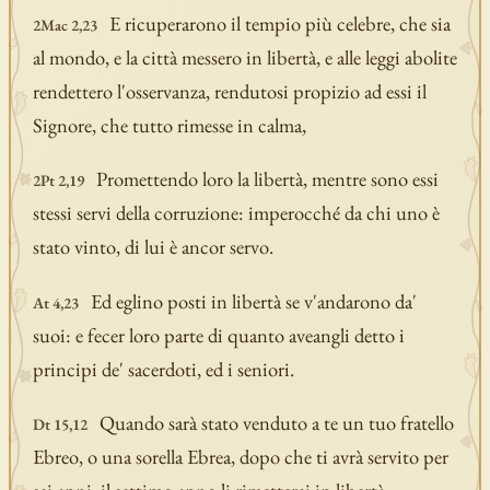
E ricuperarono il tempio più celebre, che sia
2Mac 2,23
al mondo, e la città messero in libertà, e alle leggi abolite
rendettero l'osservanza, rendutosi propizio ad essi il
Signore, che tutto rimesse in calma,
Promettendo loro la libertà, mentre sono essi
2Pt 2,19
stessi servi della corruzione: imperocché da chi uno è
stato vinto, di lui è ancor servo.
Ed eglino posti in libertà se v'andarono da'
At 4,23
suoi: e fecer loro parte di quanto aveangli detto i
principi de' sacerdoti, ed i seniori.
Quando sarà stato venduto a te un tuo fratello
Dt 15,12
Ebreo, o una sorella Ebrea, dopo che ti avrà servito per