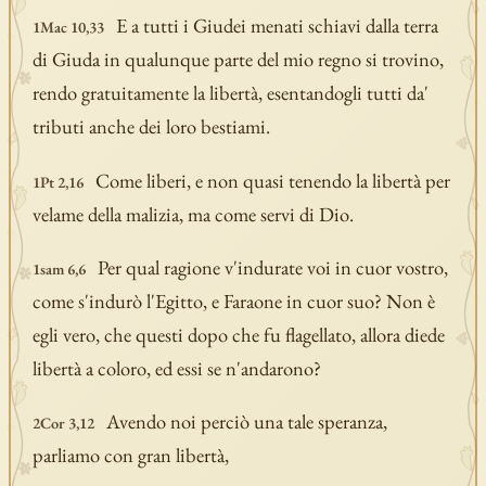
E a tutti i Giudei menati schiavi dalla terra
1Mac 10,33
di Giuda in qualunque parte del mio regno si trovino,
rendo gratuitamente la libertà, esentandogli tutti da'
tributi anche dei loro bestiami.
Come liberi, e non quasi tenendo la libertà per
1Pt 2,16
velame della malizia, ma come servi di Dio.
Per qual ragione v'indurate voi in cuor vostro,
1sam 6,6
come s'indurò l'Egitto, e Faraone in cuor suo? Non è
egli vero, che questi dopo che fu flagellato, allora diede
libertà a coloro, ed essi se n'andarono?
Avendo noi perciò una tale speranza,
2Cor 3,12
parliamo con gran libertà,