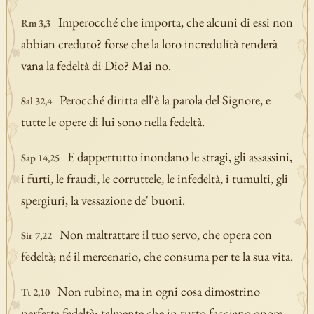
Imperocché che importa, che alcuni di essi non
Rm 3,3
abbian creduto? forse che la loro incredulità renderà
vana la fedeltà di Dio? Mai no.
Perocché diritta ell'è la parola del Signore, e
Sal 32,4
tutte le opere di lui sono nella fedeltà.
E dappertutto inondano le stragi, gli assassini,
Sap 14,25
i furti, le fraudi, le corruttele, le infedeltà, i tumulti, gli
spergiuri, la vessazione de' buoni.
Non maltrattare il tuo servo, che opera con
Sir 7,22
fedeltà; né il mercenario, che consuma per te la sua vita.
Non rubino, ma in ogni cosa dimostrino
Tt 2,10
perfetta fedeltà: talmente che in tutto facciano onore