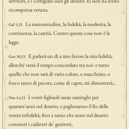
servitori, e i cortigiani suoi gli dissero: Ei non ha avuto
ricompensa veruna.
La mansuetudine, la fedeltà, la modestia, la
Gal 5,23
continenza, la castità. Contro queste cose non è la
legge.
E parlerà un dì a mio favore la mia fedeltà,
Gen 30,33
allorché verrà il tempo concordato tra noi: e tutto
quello che non sarà di vario colore, o macchiato, o
fosco tanto di pecore, come di capre, mi dimostrerà…
I vostri figliuoli saran raminghi per
Nm 14,33
quarant'anni nel deserto, e pagheranno il fio della
vostra infedeltà, fino a tanto che sieno nel deserto
consunti i cadaveri de' genitori,