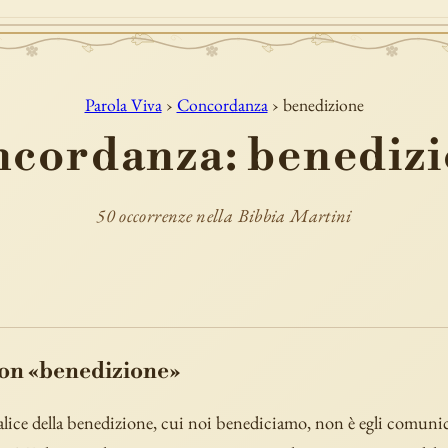
Parola Viva
›
Concordanza
› benedizione
cordanza: benediz
50 occorrenze nella Bibbia Martini
con «benedizione»
calice della benedizione, cui noi benediciamo, non è egli comuni