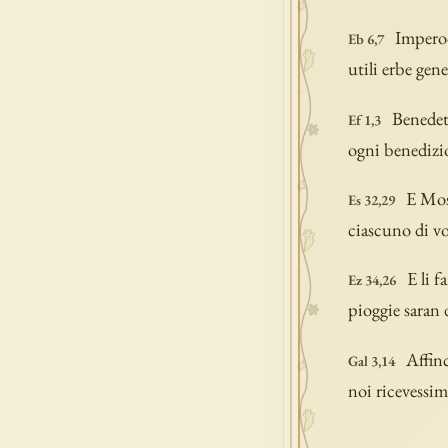
Imperoc
Eb 6,7
utili erbe gene
Benedet
Ef 1,3
ogni benedizio
E Mos
Es 32,29
ciascuno di voi
E li 
Ez 34,26
pioggie saran 
Affin
Gal 3,14
noi ricevessim