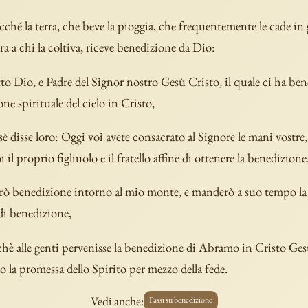
ché la terra, che beve la pioggia, che frequentemente le cade in
ra a chi la coltiva, riceve benedizione da Dio:
to Dio, e Padre del Signor nostro Gesù Cristo, il quale ci ha be
ne spirituale del cielo in Cristo,
è disse loro: Oggi voi avete consacrato al Signore le mani vostr
 il proprio figliuolo e il fratello affine di ottenere la benedizione
farò benedizione intorno al mio monte, e manderò a suo tempo la 
di benedizione,
chè alle genti pervenisse la benedizione di Abramo in Cristo Ges
o la promessa dello Spirito per mezzo della fede.
Vedi anche:
Passi su benedizione