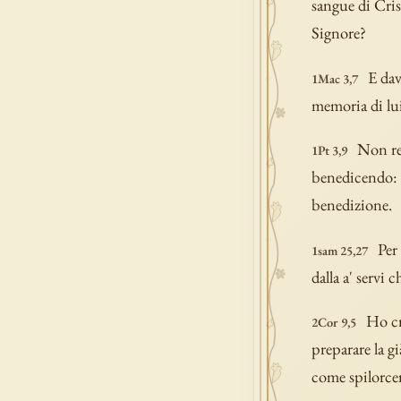
sangue di Cris
Signore?
E dav
1Mac 3,7
memoria di lui
Non re
1Pt 3,9
benedicendo: i
benedizione.
Per
1sam 25,27
dalla a' servi
Ho cr
2Cor 9,5
preparare la g
come spilorcer