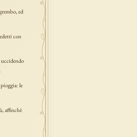
 grembo, ed
nedetti con
e, uccidendo
.
pioggia: le
ù, affinchè