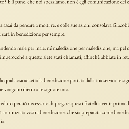
to? E il pane, che noi spezziamo, non è egli comunicazione del 
a assai da pensare a molti re, e colle sue azioni consolava Giacobb
 sarà in benedizione per sempre.
ndendo male per male, né maledizione per maledizione, ma pel 
mperocché a questo siete stati chiamati, affinchè abbiate in reta
 la qual cosa accetta la benedizione portata dalla tua serva a te si
 che vengono dietro a te signore mio.
eduto perciò necessario di pregare questi fratelli a venir prima da
ià annunziata vostra benedizione, che sia preparata come benedi
ia.