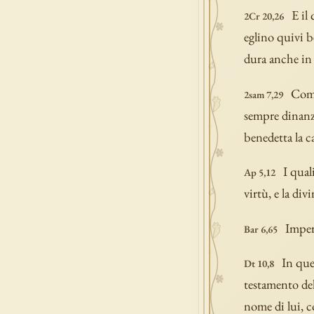
E il
2Cr 20,26
eglino quivi b
dura anche in 
Comi
2sam 7,29
sempre dinanzi
benedetta la c
I qual
Ap 5,12
virtù, e la divi
Imper
Bar 6,65
In que
Dt 10,8
testamento del
nome di lui, 