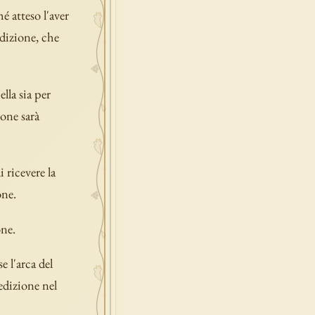
é atteso l'aver
edizione, che
lla sia per
ione sarà
 ricevere la
one.
ne.
e l'arca del
nedizione nel