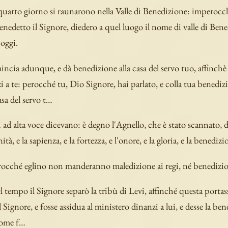
 quarto giorno si raunarono nella Valle di Benedizione: imperocch
enedetto il Signore, diedero a quel luogo il nome di valle di Ben
oggi.
ncia adunque, e dà benedizione alla casa del servo tuo, affinchè e
 a te: perocché tu, Dio Signore, hai parlato, e colla tua benediz
asa del servo t…
i ad alta voce dicevano: è degno l'Agnello, che è stato scannato, di
nità, e la sapienza, e la fortezza, e l'onore, e la gloria, e la benedizi
ocché eglino non manderanno maledizione ai regi, né benedizio
l tempo il Signore separò la tribù di Levi, affinché questa portass
 Signore, e fosse assidua al ministero dinanzi a lui, e desse la be
come f…