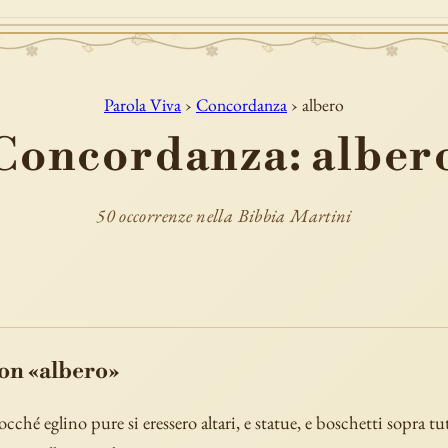
Parola Viva
›
Concordanza
› albero
Concordanza: alber
50 occorrenze nella Bibbia Martini
con «albero»
ocché eglino pure si eressero altari, e statue, e boschetti sopra tut