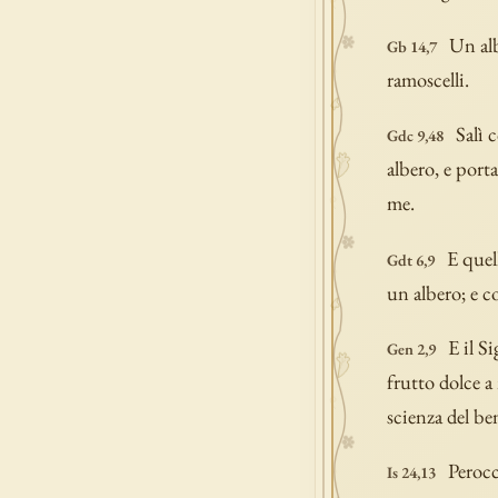
Un alb
Gb 14,7
ramoscelli.
Salì 
Gdc 9,48
albero, e port
me.
E quel
Gdt 6,9
un albero; e co
E il S
Gen 2,9
frutto dolce a 
scienza del be
Perocc
Is 24,13