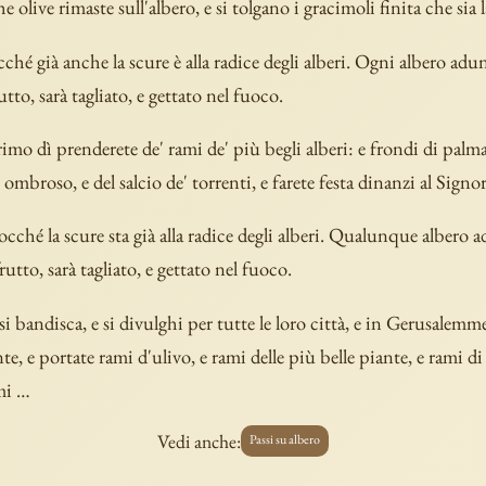
 olive rimaste sull'albero, e si tolgano i gracimoli finita che si
ché già anche la scure è alla radice degli alberi. Ogni albero ad
tto, sarà tagliato, e gettato nel fuoco.
rimo dì prenderete de' rami de' più begli alberi: e frondi di palma
 ombroso, e del salcio de' torrenti, e farete festa dinanzi al Sign
cché la scure sta già alla radice degli alberi. Qualunque albero
utto, sarà tagliato, e gettato nel fuoco.
si bandisca, e si divulghi per tutte le loro città, e in Gerusalemme,
e, e portate rami d'ulivo, e rami delle più belle piante, e rami di
mi …
Vedi anche:
Passi su albero