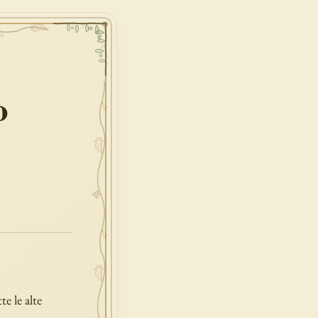
o
te le alte