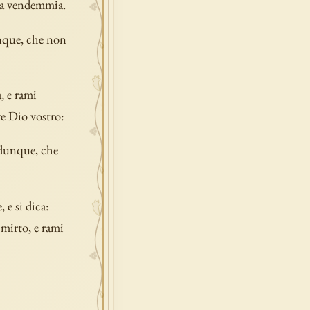
a la vendemmia.
unque, che non
, e rami
ore Dio vostro:
 adunque, che
 e si dica:
 mirto, e rami