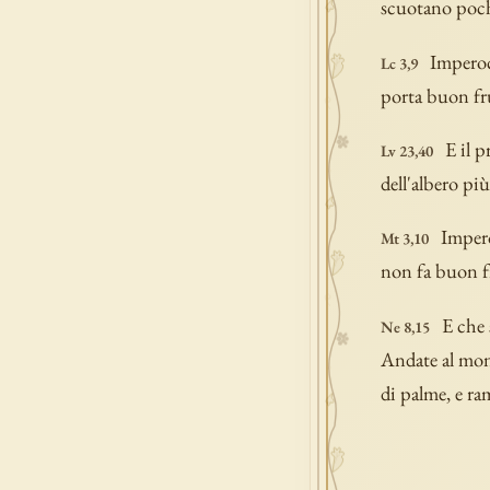
scuotano poche
Imperoc
Lc 3,9
porta buon fru
E il p
Lv 23,40
dell'albero più
Impero
Mt 3,10
non fa buon fr
E che 
Ne 8,15
Andate al mont
di palme, e ra