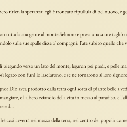
ero ritien la speranza: egli è troncato ripullula di bel nuovo, e ge
con tutta la sua gente al monte Selmon: e presa una scure tagliò 
andolo sulle sue spalle disse a' compagni: Fate subito quello che v
li piegando verso un lato del monte, legaron pei piedi, e pelle m
sì legato con funi lo lasciarono, e se ne tornarono al loro signore
ignor Dio avea prodotto dalla terra ogni sorta di piante belle a vede
mangiare, e l'albero eziandio della vita in mezzo al paradiso, e l'al
ne e d…
hé così avverrà nel mezzo della terra, nel centro de' popoli: come 