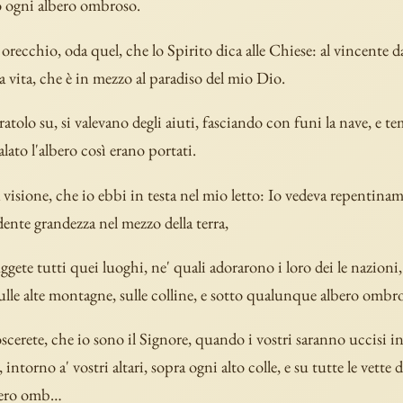
to ogni albero ombroso.
orecchio, oda quel, che lo Spirito dica alle Chiese: al vincente 
la vita, che è in mezzo al paradiso del mio Dio.
ratolo su, si valevano degli aiuti, fasciando con funi la nave, e t
alato l'albero così erano portati.
 visione, che io ebbi in testa nel mio letto: Io vedeva repentina
dente grandezza nel mezzo della terra,
ggete tutti quei luoghi, ne' quali adorarono i loro dei le nazioni
sulle alte montagne, sulle colline, e sotto qualunque albero ombr
scerete, che io sono il Signore, quando i vostri saranno uccisi 
i, intorno a' vostri altari, sopra ogni alto colle, e su tutte le vette 
bero omb…