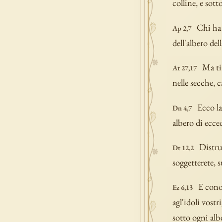
colline, e sot
Chi ha 
Ap 2,7
dell'albero del
Ma ti
At 27,17
nelle secche, c
Ecco la
Dn 4,7
albero di ecce
Distru
Dt 12,2
soggetterete, 
E cono
Ez 6,13
agl'idoli vostr
sotto ogni al