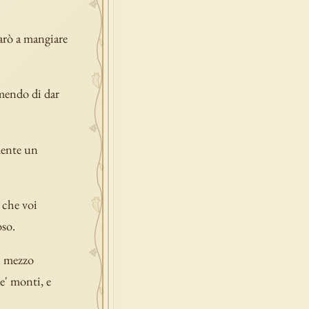
darò a mangiare
emendo di dar
mente un
, che voi
oso.
in mezzo
de' monti, e