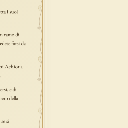
tta i suoi
un ramo di
edete farsi da
ani Achior a
.
rsi, e di
bero della
se si