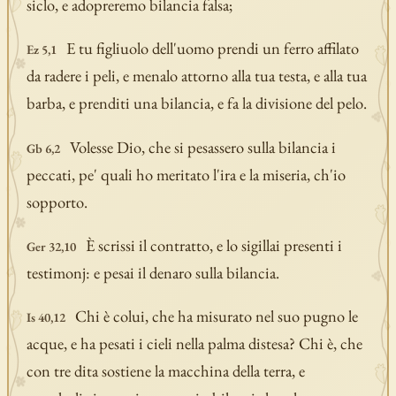
siclo, e adopreremo bilancia falsa;
E tu figliuolo dell'uomo prendi un ferro affilato
Ez 5,1
da radere i peli, e menalo attorno alla tua testa, e alla tua
barba, e prenditi una bilancia, e fa la divisione del pelo.
Volesse Dio, che si pesassero sulla bilancia i
Gb 6,2
peccati, pe' quali ho meritato l'ira e la miseria, ch'io
sopporto.
È scrissi il contratto, e lo sigillai presenti i
Ger 32,10
testimonj: e pesai il denaro sulla bilancia.
Chi è colui, che ha misurato nel suo pugno le
Is 40,12
acque, e ha pesati i cieli nella palma distesa? Chi è, che
con tre dita sostiene la macchina della terra, e