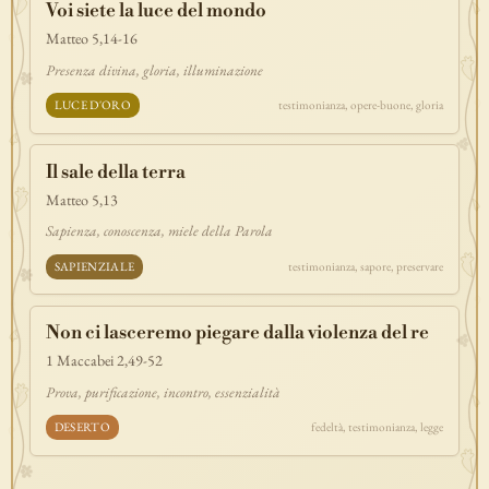
Voi siete la luce del mondo
discepolato
teofania
comandamento
forza
pane
redenzione
Matteo 5,14-16
benedizione
segno
bilancia
unità
ricchezza
vita-eterna
Presenza divina, gloria, illuminazione
incarnazione
natale
epifania
signoria
testimonianza
paradiso
LUCE D'ORO
testimonianza, opere-buone, gloria
sete
stelle
timor-di-dio
liberazione
pasqua
esodo
acqua
prova
dolore
morte
vita
battesimo
nuova-alleanza
Il sale della terra
discernimento
riconciliazione
prossimo
comunità
servizio
Matteo 5,13
missione
coraggio
Sapienza, conoscenza, miele della Parola
SAPIENZIALE
testimonianza, sapore, preservare
Non ci lasceremo piegare dalla violenza del re
1 Maccabei 2,49-52
Prova, purificazione, incontro, essenzialità
DESERTO
fedeltà, testimonianza, legge