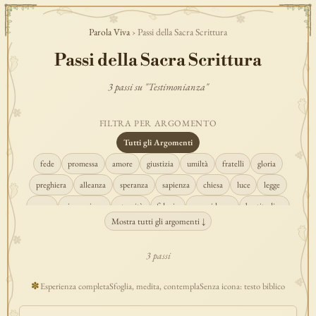
Parola Viva
› Passi della Sacra Scrittura
Passi della Sacra Scrittura
3 passi su "Testimonianza"
FILTRA PER ARGOMENTO
Tutti gli Argomenti
fede
promessa
amore
giustizia
umiltà
fratelli
gloria
preghiera
alleanza
speranza
sapienza
chiesa
luce
legge
regno
risurrezione
eternità
fiducia
provvidenza
beatitudine
Mostra tutti gli argomenti ↓
conversione
creazione
spirito
fedeltà
perdono
verità
pace
vocazione
tempio
grazia
consolazione
misericordia
giudizio
3 passi
donna
semplicità
matrimonio
indefettibilità
ascolto
croce
✽
Esperienza completa
Sfoglia, medita, contempla
Senza icona: testo biblico
gioia
carità
cristo
prudenza
maria
libertà
salvezza
adorazione
re
guarigione
peccato
povertà
eucaristia
lavoro