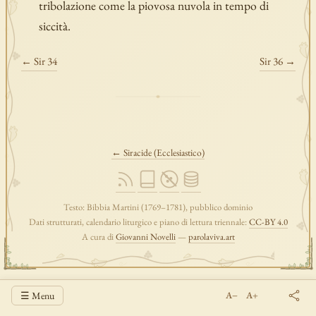
tribolazione come la piovosa nuvola in tempo di
siccità.
← Sir 34
Sir 36 →
← Siracide (Ecclesiastico)
Testo: Bibbia Martini (1769–1781), pubblico dominio
Dati strutturati, calendario liturgico e piano di lettura triennale:
CC-BY 4.0
A cura di
Giovanni Novelli
—
parolaviva.art
☰ Menu
A−
A+