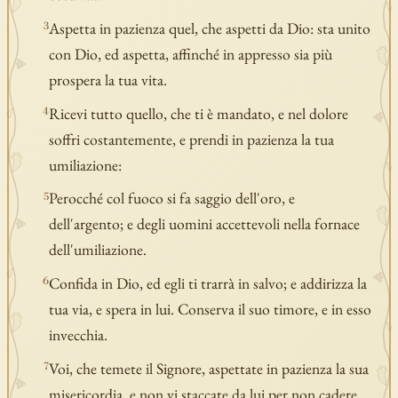
Aspetta in pazienza quel, che aspetti da Dio: sta unito
3
con Dio, ed aspetta, affinché in appresso sia più
prospera la tua vita.
Ricevi tutto quello, che ti è mandato, e nel dolore
4
soffri costantemente, e prendi in pazienza la tua
umiliazione:
Perocché col fuoco si fa saggio dell'oro, e
5
dell'argento; e degli uomini accettevoli nella fornace
dell'umiliazione.
Confida in Dio, ed egli ti trarrà in salvo; e addirizza la
6
tua via, e spera in lui. Conserva il suo timore, e in esso
invecchia.
Voi, che temete il Signore, aspettate in pazienza la sua
7
misericordia, e non vi staccate da lui per non cadere.