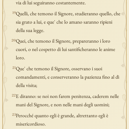
via di lui seguiranno costantemente.
Quelli, che temono il Signore, studieranno quello, che
19
sia grato a lui, e que' che lo amano saranno ripieni
della sua legge.
Quei, che temono il Signore, prepareranno i loro
20
cuori, o nel cospetto di lui santificheranno le anime
loro.
Que' che temono il Signore, osservano i suoi
21
comandamenti, e conserveranno la pazienza fino al dì
della visita;
E diranno: se noi non farem penitenza, caderem nelle
22
mani del Signore, e non nelle mani degli uomini;
Perocché quanto egli è grande, altrettanto egli è
23
misericordioso.