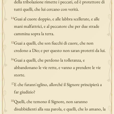
della tribolazione rimette i peccati, ed è protettore di
tutti quelli, che lui cercano con verità.
Guai al cuore doppio, e alle labbra scellerate, e alle
14
mani malfattrici, e al peccatore che per due strade
cammina sopra la terra.
Guai a quelli, che son fiacchi di cuore, che non
15
credono a Dio; e per questo non saran protetti da lui.
Guai a quelli, che perdono la tolleranza, e
16
abbandonano le vie rette, e vanno a prendere le vie
storte.
E che farann'eglino, allorché il Signore principierà a
17
far giudizio?
Quelli, che temono il Signore, non saranno
18
disubbidienti alla sua parola, e quelli, che lo amano, la