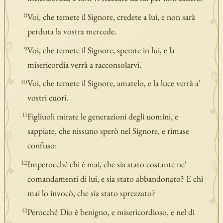
Voi, che temete il Signore, credete a lui, e non sarà
8
perduta la vostra mercede.
Voi, che temete il Signore, sperate in lui, e la
9
misericordia verrà a racconsolarvi.
Voi, che temete il Signore, amatelo, e la luce verrà a'
10
vostri cuori.
Figliuoli mirate le generazioni degli uomini, e
11
sappiate, che nissuno sperò nel Signore, e rimase
confuso:
Imperocché chi è mai, che sia stato costante ne'
12
comandamenti di lui, e sia stato abbandonato? E chi
mai lo invocò, che sia stato sprezzato?
Perocché Dio è benigno, e misericordioso, e nel dì
13