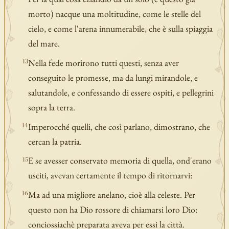
morto) nacque una moltitudine, come le stelle del
cielo, e come l'arena innumerabile, che è sulla spiaggia
del mare.
Nella fede morirono tutti questi, senza aver
13
conseguito le promesse, ma da lungi mirandole, e
salutandole, e confessando di essere ospiti, e pellegrini
sopra la terra.
Imperocché quelli, che così parlano, dimostrano, che
14
cercan la patria.
E se avesser conservato memoria di quella, ond'erano
15
usciti, avevan certamente il tempo di ritornarvi:
Ma ad una migliore anelano, cioè alla celeste. Per
16
questo non ha Dio rossore di chiamarsi loro Dio:
conciossiachè preparata aveva per essi la città.