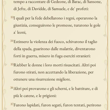
tempo a raccontare di Gedeone, di Barac, di Sansone,
di Jefte, di Davidde, di Samuele, e de' profeti:
I quali per la fede debellarono i regni, operarono la
33
giustizia, conseguirono le promesse, turarono le gole
a' leoni,
Estinsero la violenza dei fuoco, schivarono il taglio
34
della spada, guarirono dalle malattie, diventarono
forti in guerra, misero in fuga eserciti stranieri:
Riebber le donne i loro morti risuscitati. Altri poi
35
furono stirati, non accettando la liberazione, per
ottenere una risurrezione migliore.
Altri poi provarono e gli scherni, e le battiture, e di
36
più le catene, e le prigioni:
Furono lapidati, furon segati, furon tentati, perirono
37