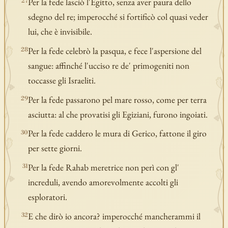
Per la fede lasciò l'Egitto, senza aver paura dello
27
sdegno del re; imperocché si fortificò col quasi veder
lui, che è invisibile.
Per la fede celebrò la pasqua, e fece l'aspersione del
28
sangue: affinché l'ucciso re de' primogeniti non
toccasse gli Israeliti.
Per la fede passarono pel mare rosso, come per terra
29
asciutta: al che provatisi gli Egiziani, furono ingoiati.
Per la fede caddero le mura di Gerico, fattone il giro
30
per sette giorni.
Per la fede Rahab meretrice non perì con gl'
31
increduli, avendo amorevolmente accolti gli
esploratori.
E che dirò io ancora? imperocché mancherammi il
32