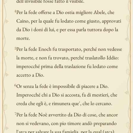
dell'invisibile fosse fatto il visibile.
Per la fede offerse a Dio ostia migliore Abele, che
4
Caino, per la quale fu lodato come giusto, approvati
da Dio i doni di lui, e per essa parla tuttora dopo la
morte.
Per la fede Enoch fu trasportato, perché non vedesse
5
la morte, e non fa trovato, perché traslatollo Iddio:
imperocché prima della traslazione fu lodato come
accetto a Dio.
Or senza la fede è impossibile di piacere a Dio.
6
Imperocché chi a Dio si accosta, fa di mestieri, che
creda che egli è, e rimunera que', che lo cercano.
Per la fede Noè avvertito da Dio di cose, che ancor
7
non si vedevano, con pio timore andò preparando
l'arca per salvare la sua famiglia, per la qual (arca)