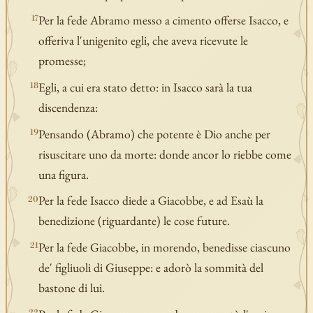
Per la fede Abramo messo a cimento offerse Isacco, e
17
offeriva l'unigenito egli, che aveva ricevute le
promesse;
Egli, a cui era stato detto: in Isacco sarà la tua
18
discendenza:
Pensando (Abramo) che potente è Dio anche per
19
risuscitare uno da morte: donde ancor lo riebbe come
una figura.
Per la fede Isacco diede a Giacobbe, e ad Esaù la
20
benedizione (riguardante) le cose future.
Per la fede Giacobbe, in morendo, benedisse ciascuno
21
de' figliuoli di Giuseppe: e adorò la sommità del
bastone di lui.
22