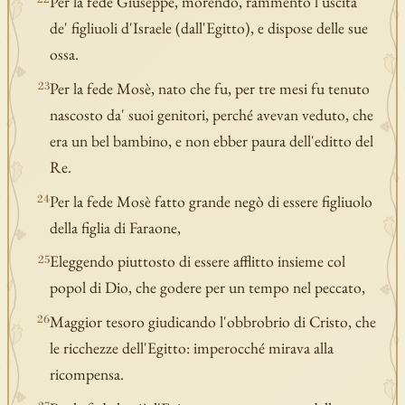
Per la fede Giuseppe, morendo, rammentò l'uscita
de' figliuoli d'Israele (dall'Egitto), e dispose delle sue
ossa.
Per la fede Mosè, nato che fu, per tre mesi fu tenuto
23
nascosto da' suoi genitori, perché avevan veduto, che
era un bel bambino, e non ebber paura dell'editto del
Re.
Per la fede Mosè fatto grande negò di essere figliuolo
24
della figlia di Faraone,
Eleggendo piuttosto di essere afflitto insieme col
25
popol di Dio, che godere per un tempo nel peccato,
Maggior tesoro giudicando l'obbrobrio di Cristo, che
26
le ricchezze dell'Egitto: imperocché mirava alla
ricompensa.