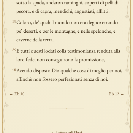
sotto la spada, andaron raminghi, coperti di pelli di
pecora, e di capra, mendichi, angustiati, afflitti:
Coloro, de' quali il mondo non era degno: errando
38
pe' deserti, e per le montagne, e nelle spelonche, e
caverne della terra.
E tutti questi lodati colla testimonianza renduta alla
39
loro fede, non conseguirono la promissione,
Avendo disposto Dio qualche cosa di meglio per noi,
40
affinchè non fossero perfezionati senza di noi.
← Eb 10
Eb 12 →
← Lettera agli Ebrei