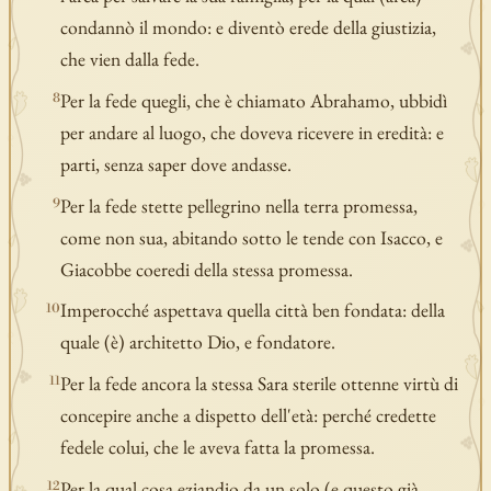
condannò il mondo: e diventò erede della giustizia,
che vien dalla fede.
Per la fede quegli, che è chiamato Abrahamo, ubbidì
8
per andare al luogo, che doveva ricevere in eredità: e
parti, senza saper dove andasse.
Per la fede stette pellegrino nella terra promessa,
9
come non sua, abitando sotto le tende con Isacco, e
Giacobbe coeredi della stessa promessa.
Imperocché aspettava quella città ben fondata: della
10
quale (è) architetto Dio, e fondatore.
Per la fede ancora la stessa Sara sterile ottenne virtù di
11
concepire anche a dispetto dell'età: perché credette
fedele colui, che le aveva fatta la promessa.
Per la qual cosa eziandio da un solo (e questo già
12