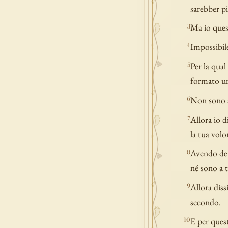
sarebber pi
Ma io ques
3
Impossibile
4
Per la qual
5
formato u
Non sono a 
6
Allora io d
7
la tua volo
Avendo dett
8
né sono a t
Allora dissi
9
secondo.
E per quest
10