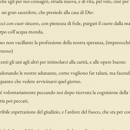
 che egli per noi consagrò, strada nuova, e di vita, pel velo, cioè per l
un gran sacerdote, che presiede alla casa di Dio:
i con cuor sincero, con pienezza di fede, purgati il cuore dalla ma
corpo coll'acqua monda,
 non vacillante la professione della nostra speranza, (imperocché 
messo)
nti gli uni agli altri per istimolarci alla carità, e alle opere buone:
onando le nostre adunanze, come vogliono far taluni, ma facend
quanto che vedete avvicinarsi quel giorno.
 volontariamente peccando noi dopo ricevuta la cognizione della v
tia poi peccati,
ibile espettazione del giudizio, e l'ardore del fuoco, che sta per c