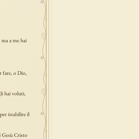
: ma a me hai
r fare, o Dio,
i hai voluti,
er istabilire il
di Gesù Cristo