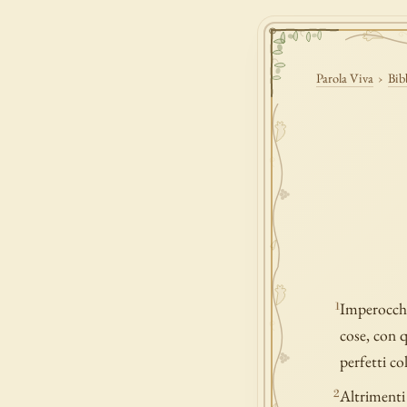
Parola Viva
›
Bib
Imperocché 
1
cose, con 
perfetti co
Altrimenti 
2