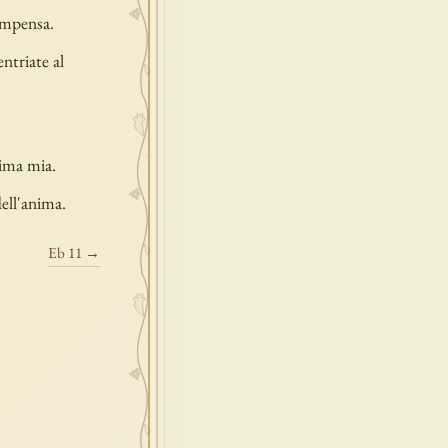
ompensa.
ntriate al
nima mia.
ell'anima.
Eb 11 →