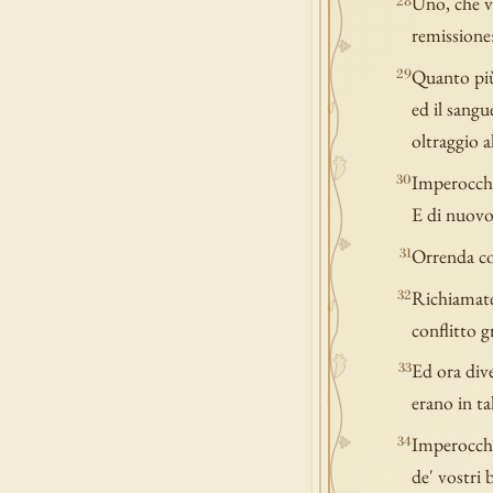
Uno, che vi
28
remissione
Quanto più 
29
ed il sangu
oltraggio al
Imperocché 
30
E di nuovo:
Orrenda cos
31
Richiamate 
32
conflitto g
Ed ora dive
33
erano in ta
Imperocché 
34
de' vostri 