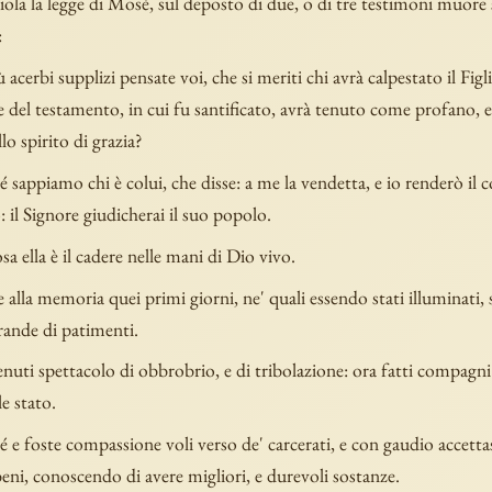
ola la legge di Mosè, sul deposto di due, o di tre testimoni muore
:
acerbi supplizi pensate voi, che si meriti chi avrà calpestato il Figl
e del testamento, in cui fu santificato, avrà tenuto come profano, e
lo spirito di grazia?
sappiamo chi è colui, che disse: a me la vendetta, e io renderò il
 il Signore giudicherai il suo popolo.
a ella è il cadere nelle mani di Dio vivo.
alla memoria quei primi giorni, ne' quali essendo stati illuminati, 
rande di patimenti.
nuti spettacolo di obbrobrio, e di tribolazione: ora fatti compagni
le stato.
e foste compassione voli verso de' carcerati, e con gaudio accettas
beni, conoscendo di avere migliori, e durevoli sostanze.