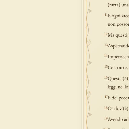
(fatta) una
E ogni sace
11
non possono
Ma questi, 
12
Aspettando 
13
Imperocché 
14
Ce lo attes
15
Questa (è) 
16
leggi ne' lo
E de' pecca
17
Or dov'(è) 
18
Avendo adun
19