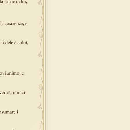
a carne di lui,
la coscienza, e
fedele è colui,
ovi animo, e
erità, non ci
onsumare i