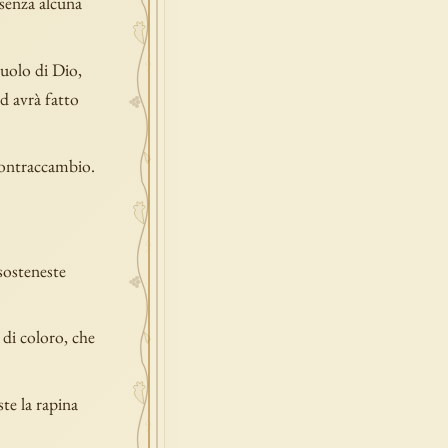
 senza alcuna
iuolo di Dio,
d avrà fatto
 contraccambio.
sosteneste
 di coloro, che
te la rapina