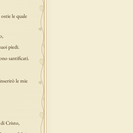
ostie le quale
o,
uoi piedi.
no santificati.
inserirò le mie
 di Cristo,