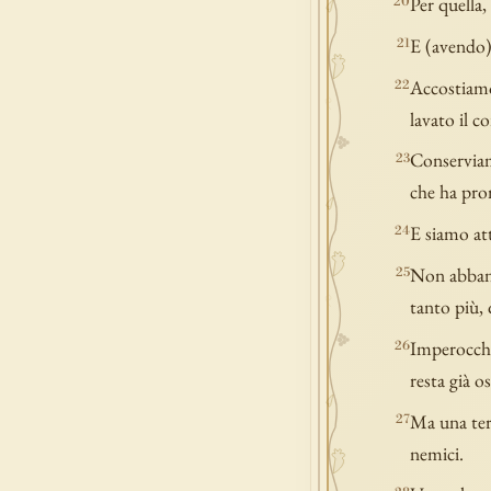
Per quella,
20
E (avendo) 
21
Accostiamoc
22
lavato il 
Conserviamo
23
che ha pro
E siamo atte
24
Non abband
25
tanto più, 
Imperocché
26
resta già os
Ma una terr
27
nemici.