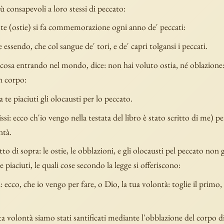
ù consapevoli a loro stessi di peccato:
te (ostie) si fa commemorazione ogni anno de' peccati:
 essendo, che col sangue de' tori, e de' capri tolgansi i peccati.
 cosa entrando nel mondo, dice: non hai voluto ostia, né oblazione
n corpo:
te piaciuti gli olocausti per lo peccato.
issi: ecco ch'io vengo nella testata del libro è stato scritto di me) pe
ntà.
o di sopra: le ostie, le obblazioni, e gli olocausti pel peccato non gl
e piaciuti, le quali cose secondo la legge si offeriscono:
: ecco, che io vengo per fare, o Dio, la tua volontà: toglie il primo, p
a volontà siamo stati santificati mediante l'obblazione del corpo 