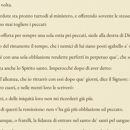
 volta.
rdote sta pronto tuttodì al ministero, e offerendo sovente le stesse 
 mai togliere i peccati:
offerta per sempre una sola ostia pei peccati, siede alla destra di Di
del rimanente il tempo, che i nemici di lui siano posti sgabello a' s
con una sola obblazione rendette perfetti in perpetuo que', che so
ta anche lo Spirito santo. Imperocché dopo di aver detto:
l'alleanza, che io ritrarrò con essi dopo que' giorni, dice il Signore: 
ro cuori, e nelle menti loro le scriverò:
ti, e delle iniquità loro non mi ricorderò già più.
di questi la remissione: non v'ha già più obblazione ed peccato.
que, o fratelli, la fidanza di entrare nel santo de' santi pel sangue