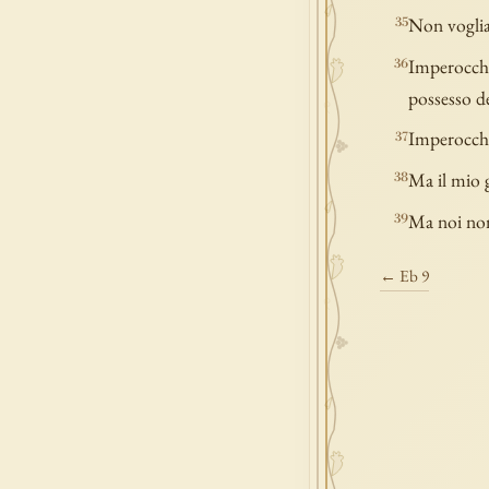
Non voglia
35
Imperocché 
36
possesso d
Imperocché 
37
Ma il mio g
38
Ma noi non 
39
← Eb 9