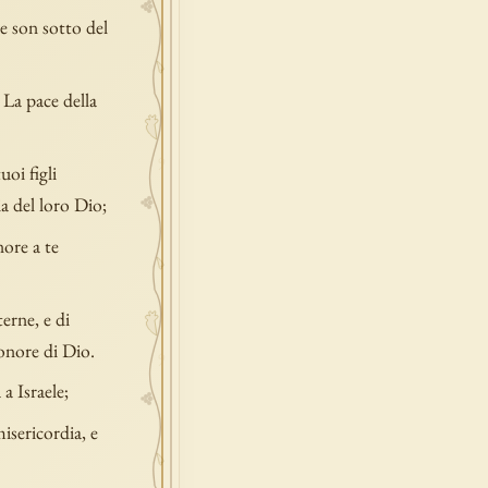
e son sotto del
 La pace della
uoi figli
ia del loro Dio;
nore a te
terne, e di
 onore di Dio.
a Israele;
isericordia, e