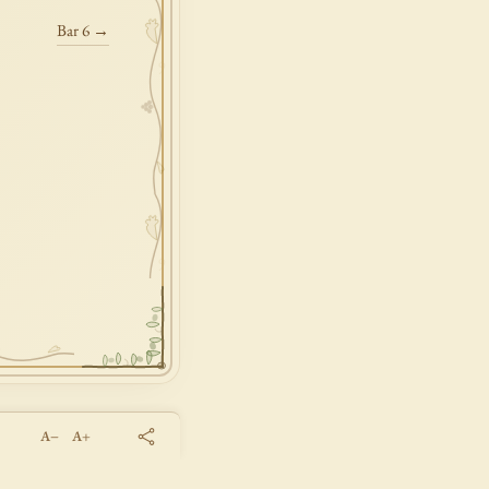
Bar 6 →
A−
A+