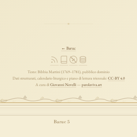
← Baruc
Testo: Bibbia Martini (1769–1781), pubblico dominio
Dati strutturati, calendario liturgico e piano di lettura triennale:
CC-BY 4.0
A cura di
Giovanni Novelli
—
parolaviva.art
Baruc 5