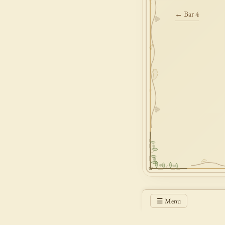
← Bar 4
☰ Menu