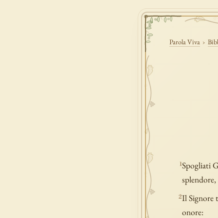
Parola Viva
›
Bib
Spogliati G
1
splendore, 
Il Signore 
2
onore: