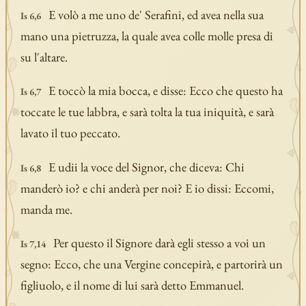
E volò a me uno de' Serafini, ed avea nella sua
Is 6,6
mano una pietruzza, la quale avea colle molle presa di
su l'altare.
E toccò la mia bocca, e disse: Ecco che questo ha
Is 6,7
toccate le tue labbra, e sarà tolta la tua iniquità, e sarà
lavato il tuo peccato.
E udii la voce del Signor, che diceva: Chi
Is 6,8
manderò io? e chi anderà per noi? E io dissi: Eccomi,
manda me.
Per questo il Signore darà egli stesso a voi un
Is 7,14
segno: Ecco, che una Vergine concepirà, e partorirà un
figliuolo, e il nome di lui sarà detto Emmanuel.