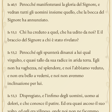
Perocché manifesterassi la gloria del Signore, e
Is 40,5
vedran tutti gli uomini insieme quello, che la bocca del
Signore ha annunziato.
Chi ha creduto a quel, che ha udito da noi? E il
Is 53,1
braccio del Signore a chi è stato rivelato?
Perocché egli spunterà dinanzi a lui qual
Is 53,2
virgulto, e quasi tallo da sua radice in arida terra. Egli
non ha vaghezza, né splendore, e noi l'abbiamo veduto,
e non era bello a vedersi, e noi non avemmo
inclinazione per lui.
Dispregiato, e l'infimo degli uomini, uomo ai
Is 53,3
dolori, e che conosce il patire. Ed era quasi ascoso il suo
volto, ed egli era vilipeso, onde noi non ne facemmo