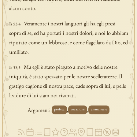
alcun conto.
Veramente i nostri languori gli ha egli presi
Is 53,4
sopra di se, ed ha portati i nostri dolori; e noi lo abbiam
riputato come un lebbroso, e come flagellato da Dio, ed
umiliato.
Ma egli è stato piagato a motivo delle nostre
Is 53,5
iniquità, è stato spezzato per le nostre scelleratezze. Il
gastigo cagione di nostra pace, cade sopra di lui, e pelle
lividure di lui siam noi risanati.
Argomenti:
,
,
profeta
vocazione
emmanuele