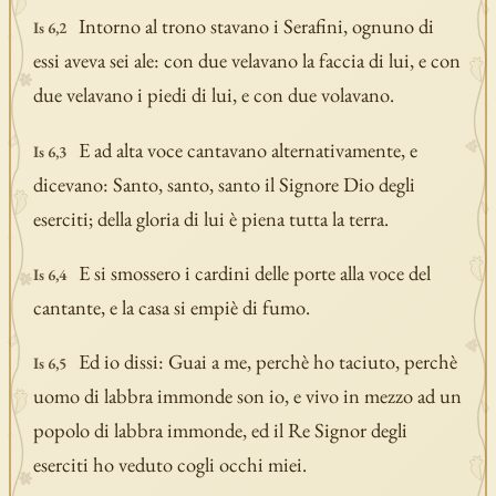
Intorno al trono stavano i Serafini, ognuno di
Is 6,2
essi aveva sei ale: con due velavano la faccia di lui, e con
due velavano i piedi di lui, e con due volavano.
E ad alta voce cantavano alternativamente, e
Is 6,3
dicevano: Santo, santo, santo il Signore Dio degli
eserciti; della gloria di lui è piena tutta la terra.
E si smossero i cardini delle porte alla voce del
Is 6,4
cantante, e la casa si empiè di fumo.
Ed io dissi: Guai a me, perchè ho taciuto, perchè
Is 6,5
uomo di labbra immonde son io, e vivo in mezzo ad un
popolo di labbra immonde, ed il Re Signor degli
eserciti ho veduto cogli occhi miei.