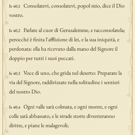
Consolatevi, consolatevi, popol mio, dice il Dio
Is 40,1
vostro.
Parlate al cuor di Gerusalemme, e racconsolatela;
Is 40,2
perocché è finita l'afflizione di lei, e la sua iniquità, e
perdonata: ella ha ricevuto dalla mano del Signore il
doppio per tutti i suoi peccati.
Voce di uno, che grida nel deserto: Preparate la
Is 40,3
via del Signore, raddirizzate nella solitudine i sentieri
del nostro Dio.
Ogni valle sarà colmata, e ogni monte, e ogni
Is 40,4
colle sarà abbassato, e le strade storte diventeranno
diritte, e piane le malagevoli;