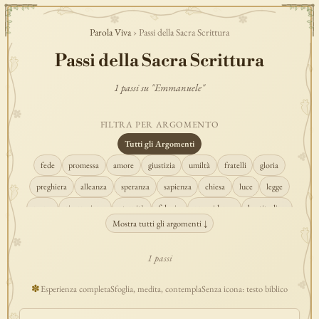
Parola Viva
› Passi della Sacra Scrittura
Passi della Sacra Scrittura
1 passi su "Emmanuele"
FILTRA PER ARGOMENTO
Tutti gli Argomenti
fede
promessa
amore
giustizia
umiltà
fratelli
gloria
preghiera
alleanza
speranza
sapienza
chiesa
luce
legge
regno
risurrezione
eternità
fiducia
provvidenza
beatitudine
Mostra tutti gli argomenti ↓
conversione
creazione
spirito
fedeltà
perdono
verità
pace
vocazione
tempio
grazia
consolazione
misericordia
giudizio
1 passi
donna
semplicità
matrimonio
indefettibilità
ascolto
croce
✽
Esperienza completa
Sfoglia, medita, contempla
Senza icona: testo biblico
gioia
carità
cristo
prudenza
maria
libertà
salvezza
adorazione
re
guarigione
peccato
povertà
eucaristia
lavoro