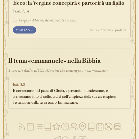
Ecco: la Vergine concepirà e partorirà un figlio
discepolato
teofania
comandamento
forza
pane
redenzione
Isaia 7,14
benedizione
segno
bilancia
unità
ricchezza
vita-eterna
La Vergine Maria, devozione, tenerezza
incarnazione
natale
epifania
signoria
testimonianza
paradiso
MARIANO
maria, emmanuele, profezia
sete
stelle
timor-di-dio
liberazione
pasqua
esodo
acqua
prova
dolore
morte
vita
battesimo
nuova-alleanza
discernimento
riconciliazione
prossimo
comunità
servizio
Il tema «emmanuele» nella Bibbia
missione
coraggio
1 versetti dalla Bibbia Martini che contengono «emmanuele»
Isaia 8,8
E correranno pel paese di Giuda, e passando inonderanno, e
arriveranno fino al collo. Ed ei coll'ampiezza delle sue ale empierò
l'estensione della terra tua, o Emmanuele.