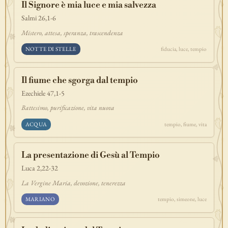
Il Signore è mia luce e mia salvezza
discepolato
teofania
comandamento
forza
pane
redenzione
Salmi 26,1-6
benedizione
segno
bilancia
unità
ricchezza
vita-eterna
Mistero, attesa, speranza, trascendenza
incarnazione
natale
epifania
signoria
testimonianza
paradiso
NOTTE DI STELLE
fiducia, luce, tempio
sete
stelle
timor-di-dio
liberazione
pasqua
esodo
acqua
prova
dolore
morte
vita
battesimo
nuova-alleanza
Il fiume che sgorga dal tempio
discernimento
riconciliazione
prossimo
comunità
servizio
Ezechiele 47,1-5
missione
coraggio
Battesimo, purificazione, vita nuova
ACQUA
tempio, fiume, vita
La presentazione di Gesù al Tempio
Luca 2,22-32
La Vergine Maria, devozione, tenerezza
MARIANO
tempio, simeone, luce