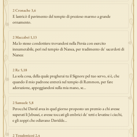
2 Cronache 3,6
E lastricò il pavimento del tempio di prezioso marmo a grande
ornamento.
2 Maccabei 1,13
Ma lo stesso condottiere trovandosi nella Persia con esercito
innumerabile, perì nel tempio di Nanea, per tradimento de' sacerdoti di
Nanea:
2 Re 5,18
La sola cosa, della quale pregherai tu il Signore pel tuo servo, si è, che
quando il mio padrone entrerà nel tempio di Remmon, per fare
adorazione, appoggiandosi sulla mia mano, se…
2 Samuele 5,8
Perocché David avea in quel giorno proposto un premio a chi avesse
superati li Jebusei, e avesse toccati gli embrici de' tetti e levatine i ciechi,
e gli zoppi che odiavano Davidde…
2 Tessalonicesi 2,4