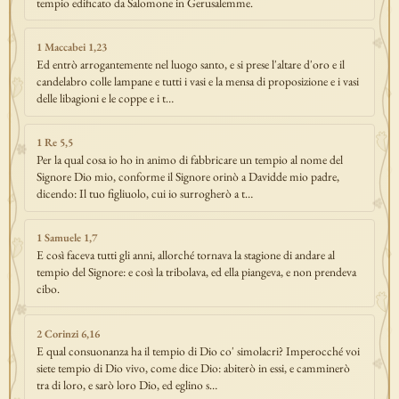
tempio edificato da Salomone in Gerusalemme.
1 Maccabei 1,23
Ed entrò arrogantemente nel luogo santo, e si prese l'altare d'oro e il
candelabro colle lampane e tutti i vasi e la mensa di proposizione e i vasi
delle libagioni e le coppe e i t…
1 Re 5,5
Per la qual cosa io ho in animo di fabbricare un tempio al nome del
Signore Dio mio, conforme il Signore orinò a Davidde mio padre,
dicendo: Il tuo figliuolo, cui io surrogherò a t…
1 Samuele 1,7
E così faceva tutti gli anni, allorché tornava la stagione di andare al
tempio del Signore: e così la tribolava, ed ella piangeva, e non prendeva
cibo.
2 Corinzi 6,16
E qual consuonanza ha il tempio di Dio co' simolacri? Imperocché voi
siete tempio di Dio vivo, come dice Dio: abiterò in essi, e camminerò
tra di loro, e sarò loro Dio, ed eglino s…