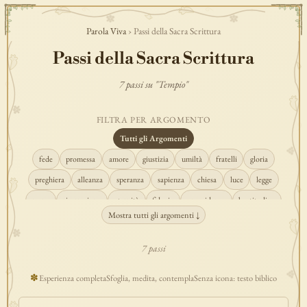
Parola Viva
› Passi della Sacra Scrittura
Passi della Sacra Scrittura
7 passi su "Tempio"
FILTRA PER ARGOMENTO
Tutti gli Argomenti
fede
promessa
amore
giustizia
umiltà
fratelli
gloria
preghiera
alleanza
speranza
sapienza
chiesa
luce
legge
regno
risurrezione
eternità
fiducia
provvidenza
beatitudine
Mostra tutti gli argomenti ↓
conversione
creazione
spirito
fedeltà
perdono
verità
pace
vocazione
tempio
grazia
consolazione
misericordia
giudizio
7 passi
donna
semplicità
matrimonio
indefettibilità
ascolto
croce
✽
Esperienza completa
Sfoglia, medita, contempla
Senza icona: testo biblico
gioia
carità
cristo
prudenza
maria
libertà
salvezza
adorazione
re
guarigione
peccato
povertà
eucaristia
lavoro