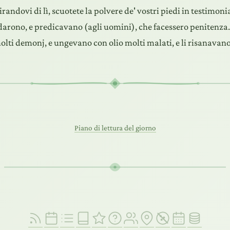
tirandovi di lì, scuotete la polvere de' vostri piedi in testimoni
darono, e predicavano (agli uomini), che facessero penitenza
lti demonj, e ungevano con olio molti malati, e li risanavano
Piano di lettura del giorno