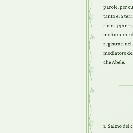
parole, per c
tanto era terr
siete appressa
moltitudine d
registrati nel 
mediatore del
che Abele.
Salmo del c
1.