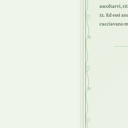
ascoltarvi, ri
Ed essi an
12.
cacciavano mo