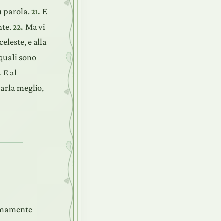
ù parola.
E
21.
nte.
Ma vi
22.
eleste, e alla
 quali sono
E al
.
parla meglio,
ommamente