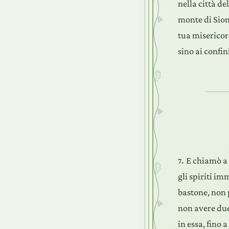
nella città de
monte di Sion,
tua misericor
sino ai confin
E chiamò a 
7.
gli spiriti i
bastone, non 
non avere due 
in essa, fino 