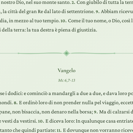
l nostro Dio, nel suo monte santo.
Con giubilo di tutta la terr
2.
 la città del gran Re dal lato di settentrione.
Abbiam ricevut
9.
dia, in mezzo al tuo tempio.
Come il tuo nome, o Dio, così l
10.
i della terra: la tua destra è piena di giustizia.
Vangelo
Mc 6,7-13
se i dodici: e cominciò a mandargli a due a due, e dava loro p
mmondi.
E ordinò loro di non prender nulla pel viaggio, eccett
8.
pane, non bisaccia, non denaro nella borsa;
Ma di calzarsi d
9.
vesti da vestirsi.
E diceva loro: In qualunque casa entriate
10.
a tanto che quindi partiate:
E dovunque non vorranno riceve
11.