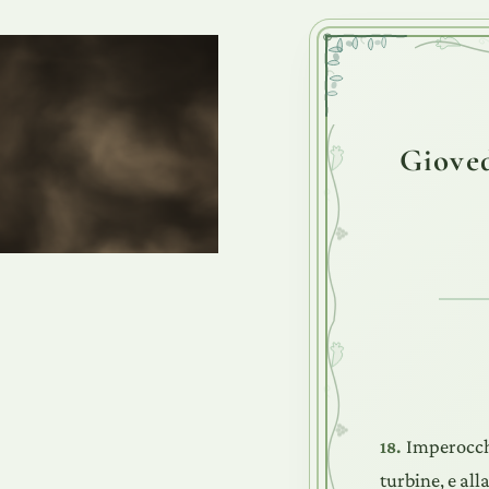
Gioved
Imperocché
18.
turbine, e all