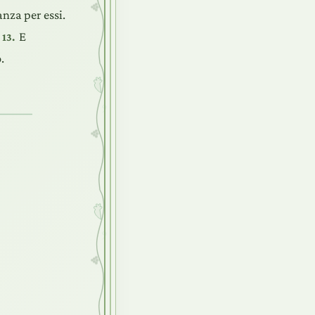
anza per essi.
.
E
13.
.