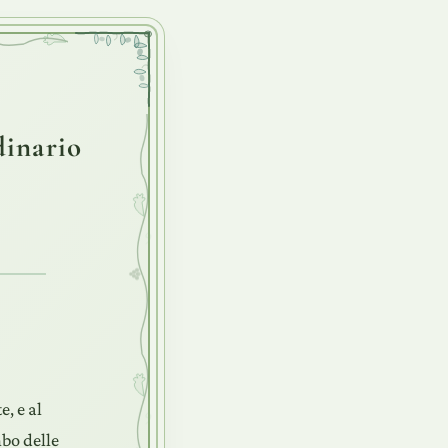
dinario
, e al
bo delle