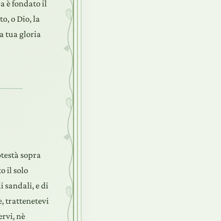
a è fondato il
o, o Dio, la
a tua gloria
otestà sopra
o il solo
i sandali, e di
, trattenetevi
rvi, nè