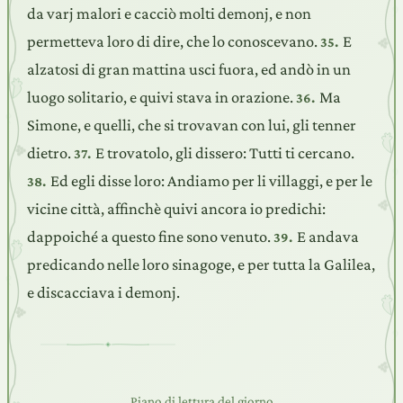
da varj malori e cacciò molti demonj, e non
permetteva loro di dire, che lo conoscevano.
E
35.
alzatosi di gran mattina usci fuora, ed andò in un
luogo solitario, e quivi stava in orazione.
Ma
36.
Simone, e quelli, che si trovavan con lui, gli tenner
dietro.
E trovatolo, gli dissero: Tutti ti cercano.
37.
Ed egli disse loro: Andiamo per li villaggi, e per le
38.
vicine città, affinchè quivi ancora io predichi:
dappoiché a questo fine sono venuto.
E andava
39.
predicando nelle loro sinagoge, e per tutta la Galilea,
e discacciava i demonj.
Piano di lettura del giorno