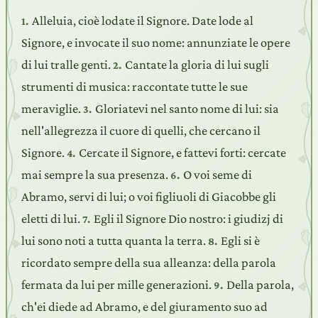
Alleluia, cioè lodate il Signore. Date lode al
1.
Signore, e invocate il suo nome: annunziate le opere
di lui tralle genti.
Cantate la gloria di lui sugli
2.
strumenti di musica: raccontate tutte le sue
meraviglie.
Gloriatevi nel santo nome di lui: sia
3.
nell'allegrezza il cuore di quelli, che cercano il
Signore.
Cercate il Signore, e fattevi forti: cercate
4.
mai sempre la sua presenza.
O voi seme di
6.
Abramo, servi di lui; o voi figliuoli di Giacobbe gli
eletti di lui.
Egli il Signore Dio nostro: i giudizj di
7.
lui sono noti a tutta quanta la terra.
Egli si è
8.
ricordato sempre della sua alleanza: della parola
fermata da lui per mille generazioni.
Della parola,
9.
ch'ei diede ad Abramo, e del giuramento suo ad