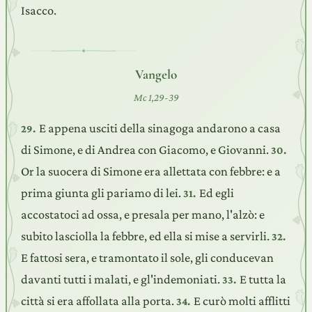
Isacco.
Vangelo
Mc 1,29-39
E appena usciti della sinagoga andarono a casa
29.
di Simone, e di Andrea con Giacomo, e Giovanni.
30.
Or la suocera di Simone era allettata con febbre: e a
prima giunta gli pariamo di lei.
Ed egli
31.
accostatoci ad ossa, e presala per mano, l'alzò: e
subito lasciolla la febbre, ed ella si mise a servirli.
32.
E fattosi sera, e tramontato il sole, gli conducevan
davanti tutti i malati, e gl'indemoniati.
E tutta la
33.
città si era affollata alla porta.
E curò molti afflitti
34.