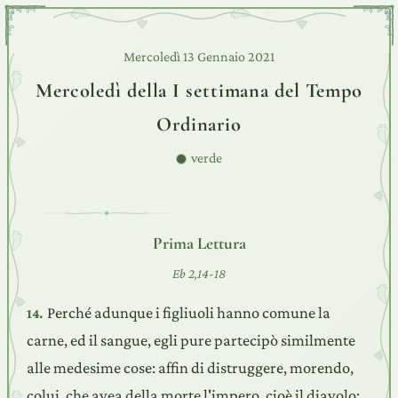
Mercoledì 13 Gennaio 2021
Mercoledì della I settimana del Tempo
Ordinario
verde
Prima Lettura
Eb 2,14-18
Perché adunque i figliuoli hanno comune la
14.
carne, ed il sangue, egli pure partecipò similmente
alle medesime cose: affin di distruggere, morendo,
colui, che avea della morte l'impero, cioè il diavolo: