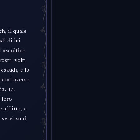
h, il quale
di di lui
: ascoltino
vostri volti
 esaudì, e lo
rata inverso
ria.
17.
e loro
afflitto, e
 servi suoi,