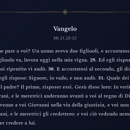
Vangelo
Mt 21,28-32
 pare a voi? Un uomo aveva due figliuoli, e accostatosi
igliuolo va, lavora oggi nella mia vigna.
Ed egli rispo
29.
oi ripentito vi andò.
E accostatosi al secondo, gli di
30.
egli rispose: Signore, io vado, e non andò.
Quale dei 
31.
l padre? Il primo, risposer essi. Gesù disse loro: In verit
cani, e le meretrici anderanno avanti a voi al regno di D
enne a voi Giovanni nella via della giustizia, e voi non 
ani, e le meretrici gli credettero: e voi ciò vedendo ne
er credere a lui.