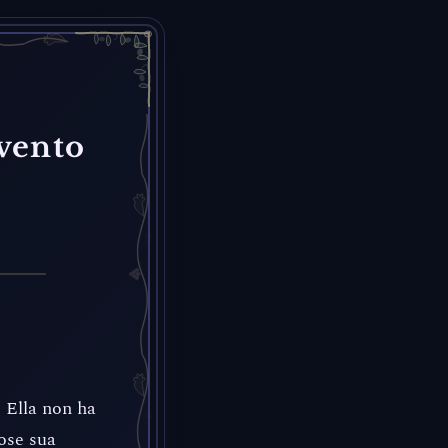
vvento
Ella non ha
ose sua