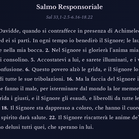
Salmo Responsoriale
Sal 33,1-2.5-6.16-18.22
avidde, quando si contraffece in presenza di Achimelec
ed ei si parti. In ogni tempo io benedirò il Signore; le lau
e nella mia bocca.
Nel Signore si glorierà l'anima mia
2.
si consolino.
Accostatevi a lui, e sarete illuminati, e i 
5.
onfusione.
Questo povero alzò le grida, e il Signore lo
6.
di tutte le sue tribolazioni.
Ma la faccia del Signore i
16.
he fanno il male, per isterminare dal mondo la lor memo
ida i giusti, e il Signore gli esaudì, e liberolli da tutte l
.
Il Signore sta dappresso a coloro, che hanno il cuore 
18.
 spirito darà salute.
Il Signore riscatterà le anime de'
22.
o delusi tutti quei, che sperano in lui.