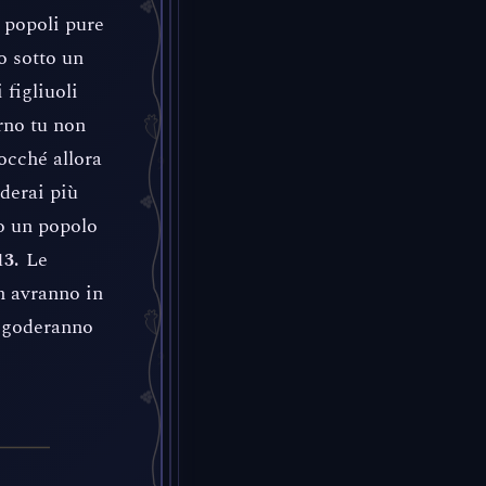
 popoli pure
o sotto un
 figliuoli
rno tu non
rocché allora
nderai più
ò un popolo
Le
13.
n avranno in
e goderanno