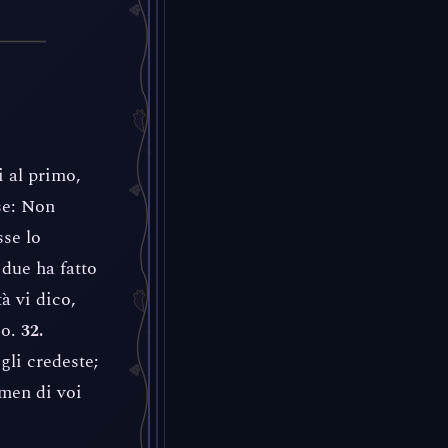
 al primo,
se: Non
sse lo
due ha fatto
à vi dico,
io.
32.
gli credeste;
mmen di voi