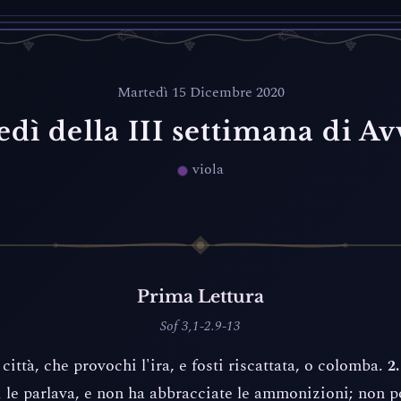
Martedì 15 Dicembre 2020
dì della III settimana di A
viola
Prima Lettura
Sof 3,1-2.9-13
città, che provochi l'ira, e fosti riscattata, o colomba.
2.
i le parlava, e non ha abbracciate le ammonizioni; non p