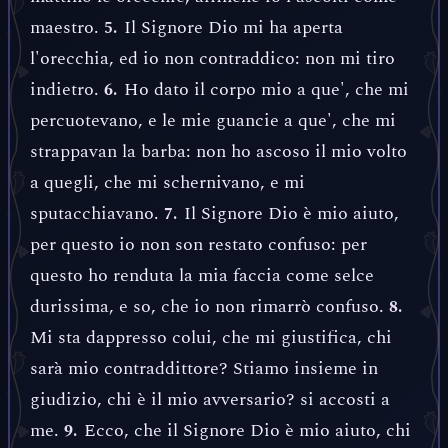
maestro.
Il Signore Dio mi ha aperta
5.
l'orecchia, ed io non contraddico: non mi tiro
indietro.
Ho dato il corpo mio a que', che mi
6.
percuotevano, e le mie guancie a que', che mi
strappavan la barba: non ho ascoso il mio volto
a quegli, che mi schernivano, e mi
sputacchiavano.
Il Signore Dio è mio aiuto,
7.
per questo io non son restato confuso: per
questo ho renduta la mia faccia come selce
durissima, e so, che io non rimarrò confuso.
8.
Mi sta dappresso colui, che mi giustifica, chi
sarà mio contraddittore? Stiamo insieme in
giudizio, chi è il mio avversario? si accosti a
me.
Ecco, che il Signore Dio è mio aiuto, chi
9.