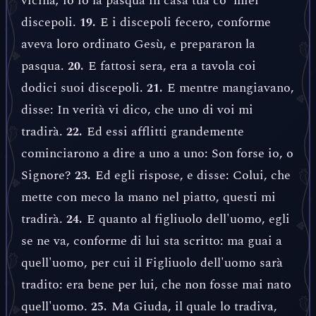
vicina; io fo la pasqua in casa tua co' miei
discepoli.
E i discepoli fecero, conforme
19.
aveva loro ordinato Gesù, e prepararon la
pasqua.
E fattosi sera, era a tavola coi
20.
dodici suoi discepoli.
E mentre mangiavano,
21.
disse: In verità vi dico, che uno di voi mi
tradirà.
Ed essi afflitti grandemente
22.
cominciarono a dire a uno a uno: Son forse io, o
Signore?
Ed egli rispose, e disse: Colui, che
23.
mette con meco la mano nel piatto, questi mi
tradirà.
E quanto al figliuolo dell'uomo, egli
24.
se ne va, conforme di lui sta scritto: ma guai a
quell'uomo, per cui il Figliuolo dell'uomo sarà
tradito: era bene per lui, che non fosse mai nato
quell'uomo.
Ma Giuda, il quale lo tradiva,
25.