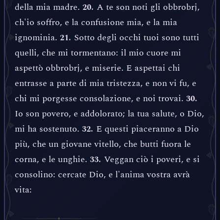
della mia madre.
A te son noti gli obbrobrj,
20.
ch'io soffro, e la confusione mia, e la mia
ignominia.
Sotto degli occhi tuoi sono tutti
21.
quelli, che mi tormentano: il mio cuore mi
aspettò obbrobrj, e miserie. E aspettai chi
entrasse a parte di mia tristezza, e non vi fu, e
chi mi porgesse consolazione, e noi trovai.
30.
Io son povero, e addolorato; la tua salute, o Dio,
mi ha sostenuto.
E questi piaceranno a Dio
32.
più, che un giovane vitello, che butti fuora le
corna, e le unghie.
Veggan ciò i poveri, e si
33.
consolino: cercate Dio, e l'anima vostra avrà
vita: