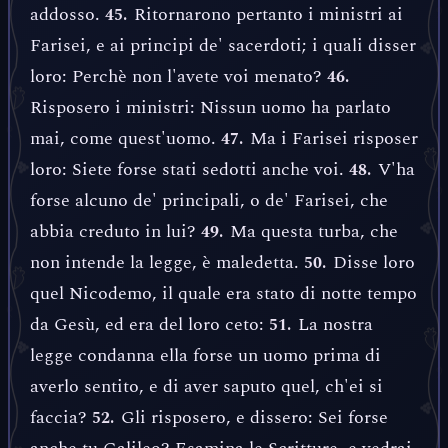
addosso.
Ritornarono pertanto i ministri ai
45.
Farisei, e ai principi de' sacerdoti; i quali disser
loro: Perchè non l'avete voi menato?
46.
Risposero i ministri: Nissun uomo ha parlato
mai, come quest'uomo.
Ma i Farisei risposer
47.
loro: Siete forse stati sedotti anche voi.
V'ha
48.
forse alcuno de' principali, o de' Farisei, che
abbia creduto in lui?
Ma questa turba, che
49.
non intende la legge, è maledetta.
Disse loro
50.
quel Nicodemo, il quale era stato di notte tempo
da Gesù, ed era del loro ceto:
La nostra
51.
legge condanna ella forse un uomo prima di
averlo sentito, e di aver saputo quel, ch'ei si
faccia?
Gli risposero, e dissero: Sei forse
52.