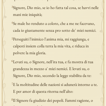
Signore, Dio mio, se io ho fatta tal cosa, se havvi nelle
3
mani mie iniquità;
Se male ho renduto a coloro, che a me ne facevano,
4
cada io giustamente senza pro sotto de' miei nemici.
Perseguiti l'inimico l'anima mia, mi raggiunga, e
5
calpesti insiem colla terra la mia vita, e riduca in
polvere la mia gloria.
Levati su, o Signore, nell'ira tua, e fa mostra di tua
6
grandezza in mezzo a' miei nemici. E levati su, o
Signore, Dio mio, secondo la legge stabilita da te:
E la moltitudine delle nazioni si adunerà intorno a te.
7
E per amor di questa ritorna nell'alto:
Il Signore fa giudizio dei popoli. Fammi ragione, o
8