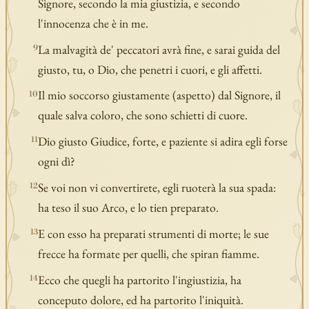
Signore, secondo la mia giustizia, e secondo
l'innocenza che è in me.
La malvagità de' peccatori avrà fine, e sarai guida del
9
giusto, tu, o Dio, che penetri i cuori, e gli affetti.
Il mio soccorso giustamente (aspetto) dal Signore, il
10
quale salva coloro, che sono schietti di cuore.
Dio giusto Giudice, forte, e paziente si adira egli forse
11
ogni dì?
Se voi non vi convertirete, egli ruoterà la sua spada:
12
ha teso il suo Arco, e lo tien preparato.
E con esso ha preparati strumenti di morte; le sue
13
frecce ha formate per quelli, che spiran fiamme.
Ecco che quegli ha partorito l'ingiustizia, ha
14
conceputo dolore, ed ha partorito l'iniquità.