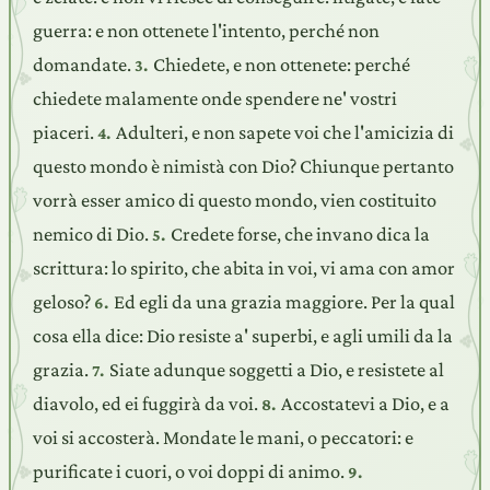
guerra: e non ottenete l'intento, perché non
domandate.
Chiedete, e non ottenete: perché
3.
chiedete malamente onde spendere ne' vostri
piaceri.
Adulteri, e non sapete voi che l'amicizia di
4.
questo mondo è nimistà con Dio? Chiunque pertanto
vorrà esser amico di questo mondo, vien costituito
nemico di Dio.
Credete forse, che invano dica la
5.
scrittura: lo spirito, che abita in voi, vi ama con amor
geloso?
Ed egli da una grazia maggiore. Per la qual
6.
cosa ella dice: Dio resiste a' superbi, e agli umili da la
grazia.
Siate adunque soggetti a Dio, e resistete al
7.
diavolo, ed ei fuggirà da voi.
Accostatevi a Dio, e a
8.
voi si accosterà. Mondate le mani, o peccatori: e
purificate i cuori, o voi doppi di animo.
9.