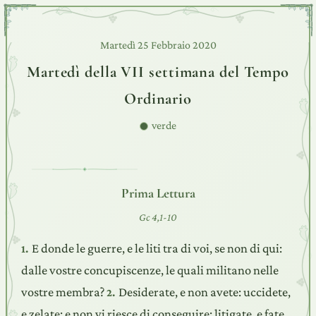
Martedì 25 Febbraio 2020
Martedì della VII settimana del Tempo
Ordinario
verde
Prima Lettura
Gc 4,1-10
E donde le guerre, e le liti tra di voi, se non di qui:
1.
dalle vostre concupiscenze, le quali militano nelle
vostre membra?
Desiderate, e non avete: uccidete,
2.
e zelate: e non vi riesce di conseguire: litigate, e fate