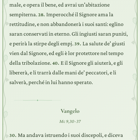
male, e opera il bene, ed avrai un'abitazione
sempiterna.
Imperocché il Signore ama la
28.
rettitudine, e non abbandonerà i suoi santi: eglino
saran conservati in eterno. Gli ingiusti saran puniti,
e perirà la stirpe degli empj.
La salute de' giusti
39.
vien dal Signore, ed egli è lor protettore nel tempo
della tribolazione.
E il Signore gli aiuterà, e gli
40.
libererà, e li trarrà dalle mani de' peccatori, e li
salverà, perché in lui hanno sperato.
Vangelo
Mc 9,30-37
Ma andava istruendo i suoi discepoli, e diceva
30.