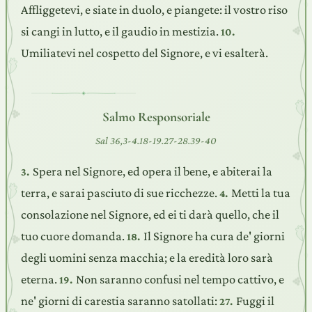
Affliggetevi, e siate in duolo, e piangete: il vostro riso
si cangi in lutto, e il gaudio in mestizia.
10.
Umiliatevi nel cospetto del Signore, e vi esalterà.
Salmo Responsoriale
Sal 36,3-4.18-19.27-28.39-40
Spera nel Signore, ed opera il bene, e abiterai la
3.
terra, e sarai pasciuto di sue ricchezze.
Metti la tua
4.
consolazione nel Signore, ed ei ti darà quello, che il
tuo cuore domanda.
Il Signore ha cura de' giorni
18.
degli uomini senza macchia; e la eredità loro sarà
eterna.
Non saranno confusi nel tempo cattivo, e
19.
ne' giorni di carestia saranno satollati:
Fuggi il
27.