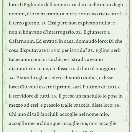
loro: Il Figliuolo dell'uomo sarà dato nelle mani degli
uomini, e lo metteranno a morte: e ucciso risusciterà
il terzo giorno.
Essi però non capivano nulla: e
31.
non si fidavano d'interrogarlo.
E giunsero a
32.
Cafarnaum. Ed entrati in casa, domandò loro: Di che
cosa disputavate tra voi per istrada?
Eglino però
33.
tacevano: conciossiachè per istrada aveano
disputato insieme, chi fosse tra di loro il maggiore.
E stando egli a sedere chiamò i dodici, e disse
34.
loro: Chi vuol essere il primo, sarà l'ultimo di tutti, e
il servidore di tutti.
E preso un fanciullo lo pose in
35.
mezzo ad essi: e presolo tralle braccia, disse loro:
36.
Chi uno di tali fanciulli accoglie nel nome mio,
accoglie me: e chiunque accoglie me, non accoglie