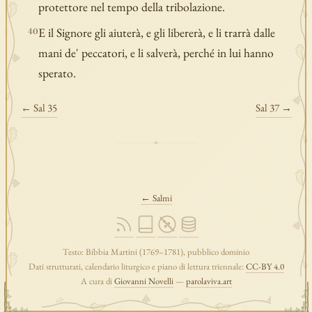
protettore nel tempo della tribolazione.
E il Signore gli aiuterà, e gli libererà, e li trarrà dalle
40
mani de' peccatori, e li salverà, perché in lui hanno
sperato.
← Sal 35
Sal 37 →
← Salmi
Testo: Bibbia Martini (1769–1781), pubblico dominio
Dati strutturati, calendario liturgico e piano di lettura triennale:
CC-BY 4.0
A cura di
Giovanni Novelli
—
parolaviva.art