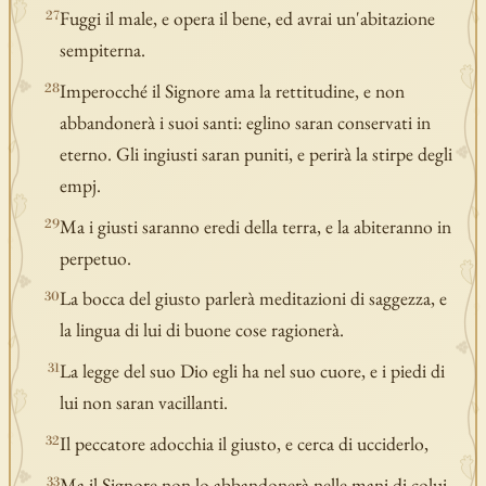
Fuggi il male, e opera il bene, ed avrai un'abitazione
27
sempiterna.
Imperocché il Signore ama la rettitudine, e non
28
abbandonerà i suoi santi: eglino saran conservati in
eterno. Gli ingiusti saran puniti, e perirà la stirpe degli
empj.
Ma i giusti saranno eredi della terra, e la abiteranno in
29
perpetuo.
La bocca del giusto parlerà meditazioni di saggezza, e
30
la lingua di lui di buone cose ragionerà.
La legge del suo Dio egli ha nel suo cuore, e i piedi di
31
lui non saran vacillanti.
Il peccatore adocchia il giusto, e cerca di ucciderlo,
32
Ma il Signore non lo abbandonerà nelle mani di colui,
33