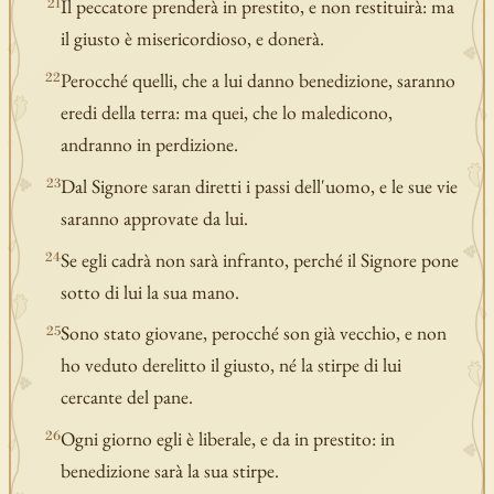
Il peccatore prenderà in prestito, e non restituirà: ma
21
il giusto è misericordioso, e donerà.
Perocché quelli, che a lui danno benedizione, saranno
22
eredi della terra: ma quei, che lo maledicono,
andranno in perdizione.
Dal Signore saran diretti i passi dell'uomo, e le sue vie
23
saranno approvate da lui.
Se egli cadrà non sarà infranto, perché il Signore pone
24
sotto di lui la sua mano.
Sono stato giovane, perocché son già vecchio, e non
25
ho veduto derelitto il giusto, né la stirpe di lui
cercante del pane.
Ogni giorno egli è liberale, e da in prestito: in
26
benedizione sarà la sua stirpe.