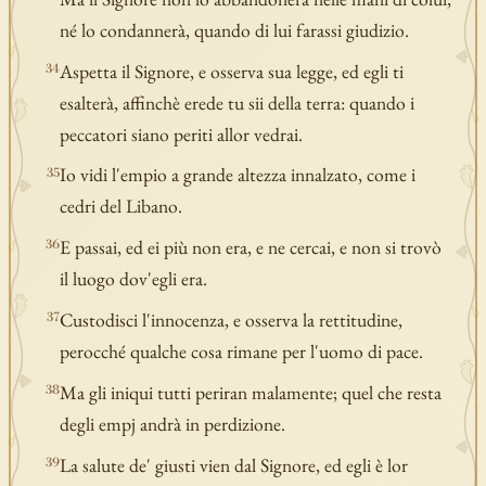
né lo condannerà, quando di lui farassi giudizio.
Aspetta il Signore, e osserva sua legge, ed egli ti
34
esalterà, affinchè erede tu sii della terra: quando i
peccatori siano periti allor vedrai.
Io vidi l'empio a grande altezza innalzato, come i
35
cedri del Libano.
E passai, ed ei più non era, e ne cercai, e non si trovò
36
il luogo dov'egli era.
Custodisci l'innocenza, e osserva la rettitudine,
37
perocché qualche cosa rimane per l'uomo di pace.
Ma gli iniqui tutti periran malamente; quel che resta
38
degli empj andrà in perdizione.
La salute de' giusti vien dal Signore, ed egli è lor
39