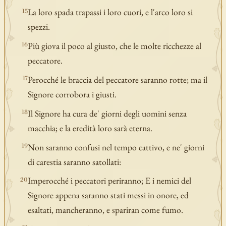
La loro spada trapassi i loro cuori, e l'arco loro si
15
spezzi.
Più giova il poco al giusto, che le molte ricchezze al
16
peccatore.
Perocché le braccia del peccatore saranno rotte; ma il
17
Signore corrobora i giusti.
Il Signore ha cura de' giorni degli uomini senza
18
macchia; e la eredità loro sarà eterna.
Non saranno confusi nel tempo cattivo, e ne' giorni
19
di carestia saranno satollati:
Imperocché i peccatori periranno; E i nemici del
20
Signore appena saranno stati messi in onore, ed
esaltati, mancheranno, e spariran come fumo.