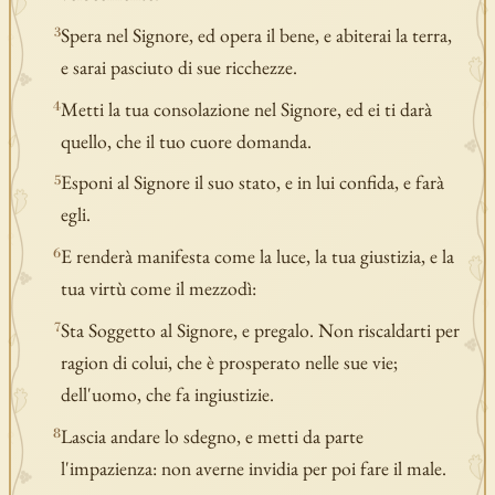
Spera nel Signore, ed opera il bene, e abiterai la terra,
3
e sarai pasciuto di sue ricchezze.
Metti la tua consolazione nel Signore, ed ei ti darà
4
quello, che il tuo cuore domanda.
Esponi al Signore il suo stato, e in lui confida, e farà
5
egli.
E renderà manifesta come la luce, la tua giustizia, e la
6
tua virtù come il mezzodì:
Sta Soggetto al Signore, e pregalo. Non riscaldarti per
7
ragion di colui, che è prosperato nelle sue vie;
dell'uomo, che fa ingiustizie.
Lascia andare lo sdegno, e metti da parte
8
l'impazienza: non averne invidia per poi fare il male.