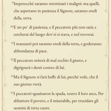
Imperocché saranno sterminati i maligni: ma quelli,
9
che aspettano in pazienza il Signore, saranno eredi
della, terra.
E un po' di pazienza, e il peccatore più non sarà; e
10
cercherai del luogo dov'ei si stava, e nol troverai.
I mansueti poi saranno eredi della terra, e goderanno
11
abbondanza di pace.
Il peccatore mirerà di mal occhio il giusto, e
12
digrignerà i denti contro di lui.
Ma il Signore si farà beffe di lui, perché vede, che il
13
suo giorno verrà.
I peccatori sguainaron la spada, tesero il loro arco, Per
14
abbattere il povero, e il miserabile, per trucidare gli
uomini di retta cuore.