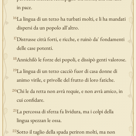
in pace.
La lingua di un terzo ha turbati molti, e li ha mandati
16
dispersi da un popolo all'altro.
Distrusse città forti, e ricche, e ruinò da' fondamenti
17
delle case potenti.
Annichilò le forze dei popoli, e dissipò genti valorose.
18
La lingua di un terzo cacciò fuor di casa donne di
19
animo virile, e privolle del frutto di loro fatiche.
Chi le da retta non avrà requie, e non avrà amico, in
20
cui confidare.
La percossa di sferza fa lividura, ma i colpi della
21
lingua spezzan le ossa.
Sotto il taglio della spada periron molti, ma non
22