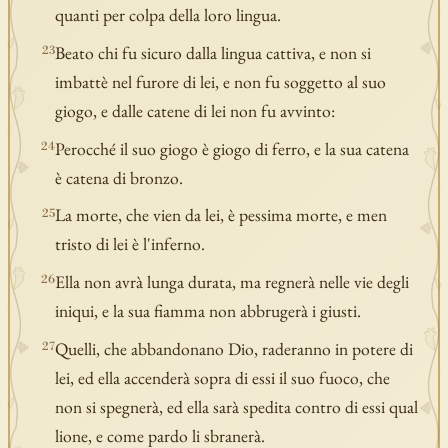
quanti per colpa della loro lingua.
Beato chi fu sicuro dalla lingua cattiva, e non si
23
imbattè nel furore di lei, e non fu soggetto al suo
giogo, e dalle catene di lei non fu avvinto:
Perocché il suo giogo è giogo di ferro, e la sua catena
24
è catena di bronzo.
La morte, che vien da lei, è pessima morte, e men
25
tristo di lei è l'inferno.
Ella non avrà lunga durata, ma regnerà nelle vie degli
26
iniqui, e la sua fiamma non abbrugerà i giusti.
Quelli, che abbandonano Dio, raderanno in potere di
27
lei, ed ella accenderà sopra di essi il suo fuoco, che
non si spegnerà, ed ella sarà spedita contro di essi qual
lione, e come pardo li sbranerà.