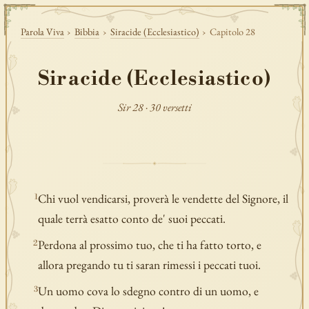
Parola Viva
›
Bibbia
›
Siracide (Ecclesiastico)
›
Capitolo 28
Siracide (Ecclesiastico)
Sir 28 · 30 versetti
Chi vuol vendicarsi, proverà le vendette del Signore, il
1
quale terrà esatto conto de' suoi peccati.
Perdona al prossimo tuo, che ti ha fatto torto, e
2
allora pregando tu ti saran rimessi i peccati tuoi.
Un uomo cova lo sdegno contro di un uomo, e
3