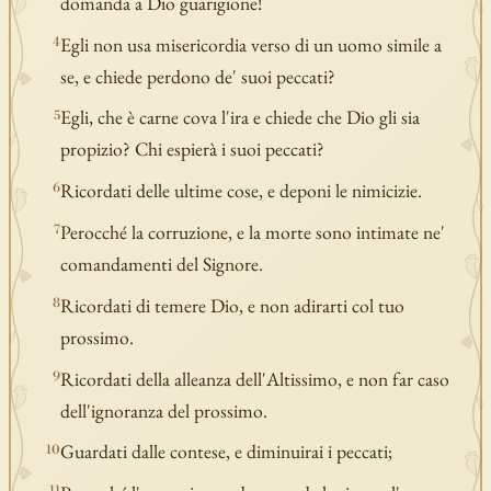
domanda a Dio guarigione!
Egli non usa misericordia verso di un uomo simile a
4
se, e chiede perdono de' suoi peccati?
Egli, che è carne cova l'ira e chiede che Dio gli sia
5
propizio? Chi espierà i suoi peccati?
Ricordati delle ultime cose, e deponi le nimicizie.
6
Perocché la corruzione, e la morte sono intimate ne'
7
comandamenti del Signore.
Ricordati di temere Dio, e non adirarti col tuo
8
prossimo.
Ricordati della alleanza dell'Altissimo, e non far caso
9
dell'ignoranza del prossimo.
Guardati dalle contese, e diminuirai i peccati;
10
11