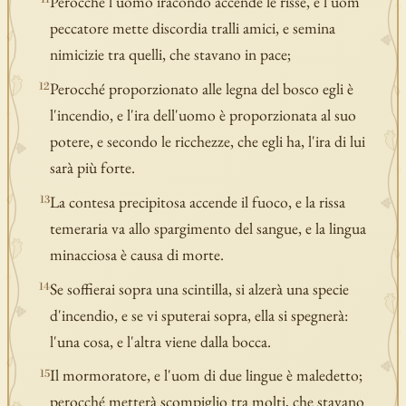
Perocché l'uomo iracondo accende le risse, e l'uom
peccatore mette discordia tralli amici, e semina
nimicizie tra quelli, che stavano in pace;
Perocché proporzionato alle legna del bosco egli è
12
l'incendio, e l'ira dell'uomo è proporzionata al suo
potere, e secondo le ricchezze, che egli ha, l'ira di lui
sarà più forte.
La contesa precipitosa accende il fuoco, e la rissa
13
temeraria va allo spargimento del sangue, e la lingua
minacciosa è causa di morte.
Se soffierai sopra una scintilla, si alzerà una specie
14
d'incendio, e se vi sputerai sopra, ella si spegnerà:
l'una cosa, e l'altra viene dalla bocca.
Il mormoratore, e l'uom di due lingue è maledetto;
15
perocché metterà scompiglio tra molti, che stavano