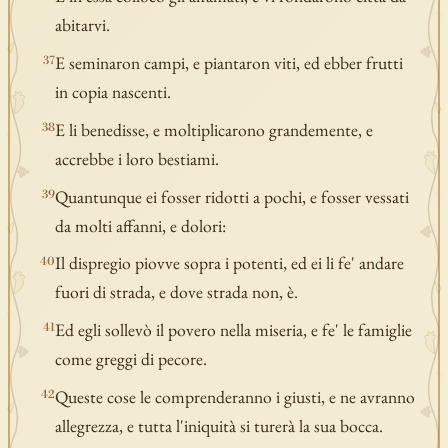
abitarvi.
E seminaron campi, e piantaron viti, ed ebber frutti
37
in copia nascenti.
E li benedisse, e moltiplicarono grandemente, e
38
accrebbe i loro bestiami.
Quantunque ei fosser ridotti a pochi, e fosser vessati
39
da molti affanni, e dolori:
Il dispregio piovve sopra i potenti, ed ei li fe' andare
40
fuori di strada, e dove strada non, è.
Ed egli sollevò il povero nella miseria, e fe' le famiglie
41
come greggi di pecore.
Queste cose le comprenderanno i giusti, e ne avranno
42
allegrezza, e tutta l'iniquità si turerà la sua bocca.