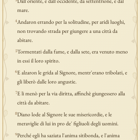
Dall'oriente, e dall'occidente, da settentrione, e dal
3
mare.
Andaron errando per la solitudine, per aridi luoghi,
4
non trovando strada per giungere a una città da
abitare.
Tormentati dalla fame, e dalla sete, era venuto meno
5
in essi il loro spirito.
E alzaron le grida al Signore, mentr'erano tribolati, e
6
gli liberò dalle loro angustie.
E li menò per la via diritta, affinchè giungessero alla
7
città da abitare.
Diano lode al Signore le sue misericordie, e le
8
meraviglie di lui in pro de' figliuoli degli uomini.
Perché egli ha saziata l'anima sitibonda, e l'anima
9