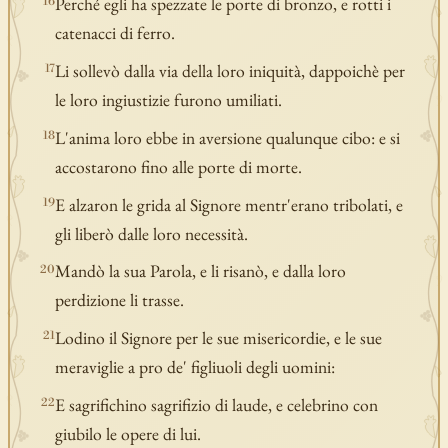
Perché egli ha spezzate le porte di bronzo, e rotti i
16
catenacci di ferro.
Li sollevò dalla via della loro iniquità, dappoichè per
17
le loro ingiustizie furono umiliati.
L'anima loro ebbe in aversione qualunque cibo: e si
18
accostarono fino alle porte di morte.
E alzaron le grida al Signore mentr'erano tribolati, e
19
gli liberò dalle loro necessità.
Mandò la sua Parola, e li risanò, e dalla loro
20
perdizione li trasse.
Lodino il Signore per le sue misericordie, e le sue
21
meraviglie a pro de' figliuoli degli uomini:
E sagrifichino sagrifizio di laude, e celebrino con
22
giubilo le opere di lui.