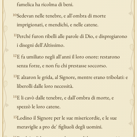
famelica ha ricolma di beni.
Sedevan nelle tenebre, e all'ombra di morte
10
imprigionati, e mendichi, e nelle catene.
Perché furon ribelli alle parole di Dio, e dispregiarono
11
i disegni dell'Altissimo.
E fa umiliato negli all'anni il loro onore: restarono
12
senza forze, e non fu chi prestasse soccorso.
E alzaron le grida, al Signore, mentre erano tribolati: e
13
liberolli dalle loro necessità.
E li cavò dalle tenebre, e dall'ombra di morte, e
14
spezzò le loro catene.
Lodino il Signore per le sue misericordie, e le sue
15
meraviglie a pro de' figliuoli degli uomini.