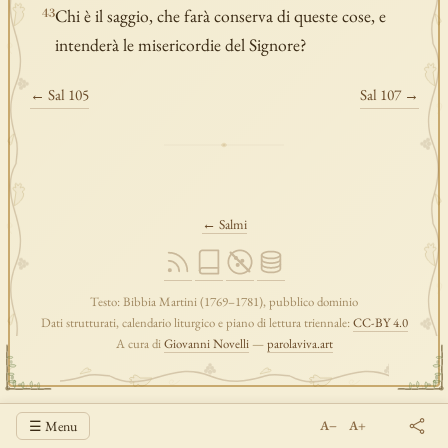
Chi è il saggio, che farà conserva di queste cose, e
43
intenderà le misericordie del Signore?
← Sal 105
Sal 107 →
← Salmi
Testo: Bibbia Martini (1769–1781), pubblico dominio
Dati strutturati, calendario liturgico e piano di lettura triennale:
CC-BY 4.0
A cura di
Giovanni Novelli
—
parolaviva.art
☰ Menu
A−
A+