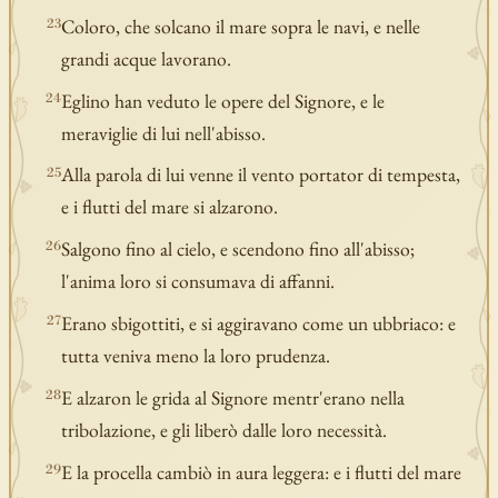
Coloro, che solcano il mare sopra le navi, e nelle
23
grandi acque lavorano.
Eglino han veduto le opere del Signore, e le
24
meraviglie di lui nell'abisso.
Alla parola di lui venne il vento portator di tempesta,
25
e i flutti del mare si alzarono.
Salgono fino al cielo, e scendono fino all'abisso;
26
l'anima loro si consumava di affanni.
Erano sbigottiti, e si aggiravano come un ubbriaco: e
27
tutta veniva meno la loro prudenza.
E alzaron le grida al Signore mentr'erano nella
28
tribolazione, e gli liberò dalle loro necessità.
E la procella cambiò in aura leggera: e i flutti del mare
29