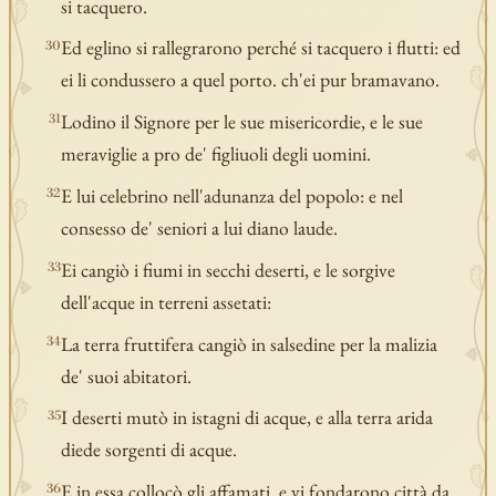
si tacquero.
Ed eglino si rallegrarono perché si tacquero i flutti: ed
30
ei li condussero a quel porto. ch'ei pur bramavano.
Lodino il Signore per le sue misericordie, e le sue
31
meraviglie a pro de' figliuoli degli uomini.
E lui celebrino nell'adunanza del popolo: e nel
32
consesso de' seniori a lui diano laude.
Ei cangiò i fiumi in secchi deserti, e le sorgive
33
dell'acque in terreni assetati:
La terra fruttifera cangiò in salsedine per la malizia
34
de' suoi abitatori.
I deserti mutò in istagni di acque, e alla terra arida
35
diede sorgenti di acque.
E in essa collocò gli affamati, e vi fondarono città da
36