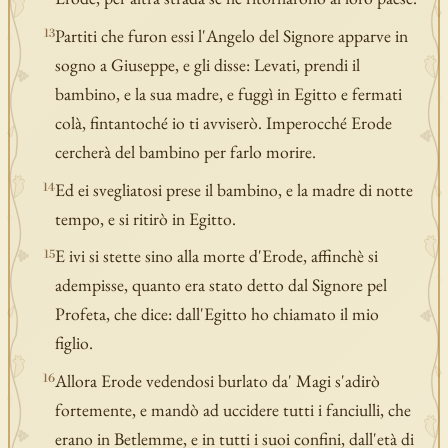
Partiti che furon essi l'Angelo del Signore apparve in
13
sogno a Giuseppe, e gli disse: Levati, prendi il
bambino, e la sua madre, e fuggì in Egitto e fermati
colà, fintantoché io ti avviserò. Imperocché Erode
cercherà del bambino per farlo morire.
Ed ei svegliatosi prese il bambino, e la madre di notte
14
tempo, e si ritirò in Egitto.
E ivi si stette sino alla morte d'Erode, affinchè si
15
adempisse, quanto era stato detto dal Signore pel
Profeta, che dice: dall'Egitto ho chiamato il mio
figlio.
Allora Erode vedendosi burlato da' Magi s'adirò
16
fortemente, e mandò ad uccidere tutti i fanciulli, che
erano in Betlemme, e in tutti i suoi confini, dall'età di