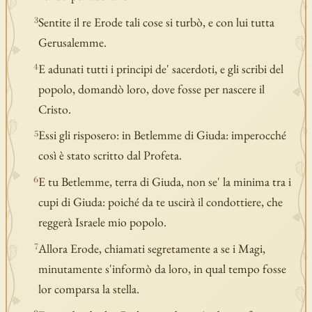
Sentite il re Erode tali cose si turbò, e con lui tutta
3
Gerusalemme.
E adunati tutti i principi de' sacerdoti, e gli scribi del
4
popolo, domandò loro, dove fosse per nascere il
Cristo.
Essi gli risposero: in Betlemme di Giuda: imperocché
5
così è stato scritto dal Profeta.
E tu Betlemme, terra di Giuda, non se' la minima tra i
6
cupi di Giuda: poiché da te uscirà il condottiere, che
reggerà Israele mio popolo.
Allora Erode, chiamati segretamente a se i Magi,
7
minutamente s'informò da loro, in qual tempo fosse
lor comparsa la stella.