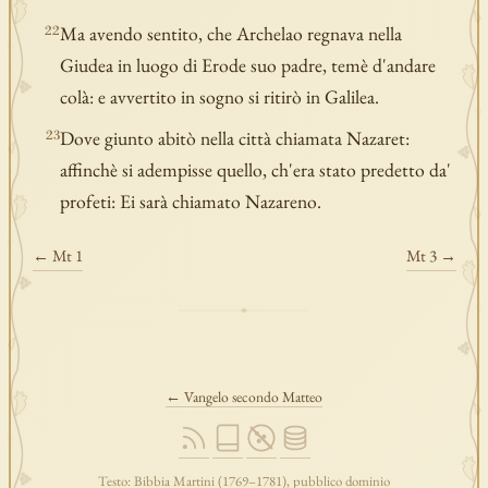
Ma avendo sentito, che Archelao regnava nella
22
Giudea in luogo di Erode suo padre, temè d'andare
colà: e avvertito in sogno si ritirò in Galilea.
Dove giunto abitò nella città chiamata Nazaret:
23
affinchè si adempisse quello, ch'era stato predetto da'
profeti: Ei sarà chiamato Nazareno.
← Mt 1
Mt 3 →
← Vangelo secondo Matteo
Testo: Bibbia Martini (1769–1781), pubblico dominio