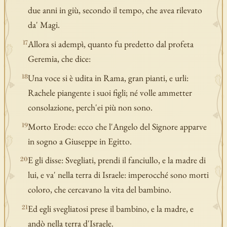
due anni in giù, secondo il tempo, che avea rilevato
da' Magi.
Allora si adempì, quanto fu predetto dal profeta
17
Geremia, che dice:
Una voce si è udita in Rama, gran pianti, e urli:
18
Rachele piangente i suoi figli; né volle ammetter
consolazione, perch'ei più non sono.
Morto Erode: ecco che l'Angelo del Signore apparve
19
in sogno a Giuseppe in Egitto.
E gli disse: Svegliati, prendi il fanciullo, e la madre di
20
lui, e va' nella terra di Israele: imperocché sono morti
coloro, che cercavano la vita del bambino.
Ed egli svegliatosi prese il bambino, e la madre, e
21
andò nella terra d'Israele.