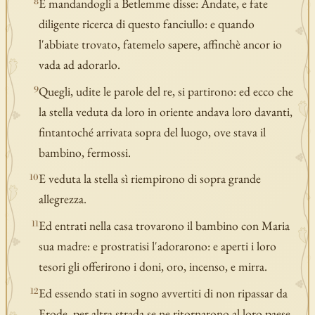
E mandandogli a Betlemme disse: Andate, e fate
8
diligente ricerca di questo fanciullo: e quando
l'abbiate trovato, fatemelo sapere, affinchè ancor io
vada ad adorarlo.
Quegli, udite le parole del re, si partirono: ed ecco che
9
la stella veduta da loro in oriente andava loro davanti,
fintantoché arrivata sopra del luogo, ove stava il
bambino, fermossi.
E veduta la stella sì riempirono di sopra grande
10
allegrezza.
Ed entrati nella casa trovarono il bambino con Maria
11
sua madre: e prostratisi l'adorarono: e aperti i loro
tesori gli offerirono i doni, oro, incenso, e mirra.
Ed essendo stati in sogno avvertiti di non ripassar da
12
Erode, per altra strada se ne ritornarono al loro paese.