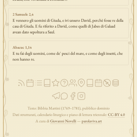
2 Samuele 2,4
E vennero gli uomini di Giuda, e ivi unsero David, perchè fosse re della
casa di Giuda. E fu riferito a David, come quelli di Jabes di Galaad
avean dato sepoltura a Saul.
Abacuc 1,14
E tu fai degli uomini, come de' pesci del mare, e come degli insetti, che
non hanno re.
Testo: Bibbia Martini (1769–1781), pubblico dominio
Dati strutturati, calendario liturgico e piano di lettura triennale:
CC-BY 4.0
A cura di
Giovanni Novelli
—
parolaviva.art