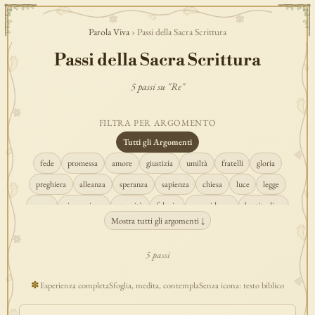
Parola Viva
› Passi della Sacra Scrittura
Passi della Sacra Scrittura
5 passi su "Re"
FILTRA PER ARGOMENTO
Tutti gli Argomenti
fede
promessa
amore
giustizia
umiltà
fratelli
gloria
preghiera
alleanza
speranza
sapienza
chiesa
luce
legge
regno
risurrezione
eternità
fiducia
provvidenza
beatitudine
Mostra tutti gli argomenti ↓
conversione
creazione
spirito
fedeltà
perdono
verità
pace
vocazione
tempio
grazia
consolazione
misericordia
giudizio
5 passi
donna
semplicità
matrimonio
indefettibilità
ascolto
croce
✽
Esperienza completa
Sfoglia, medita, contempla
Senza icona: testo biblico
gioia
carità
cristo
prudenza
maria
libertà
salvezza
adorazione
re
guarigione
peccato
povertà
eucaristia
lavoro