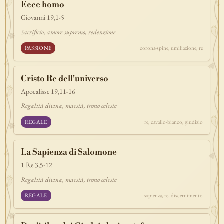
Ecce homo
discepolato
teofania
comandamento
forza
pane
redenzione
Giovanni 19,1-5
benedizione
segno
bilancia
unità
ricchezza
vita-eterna
Sacrificio, amore supremo, redenzione
incarnazione
natale
epifania
signoria
testimonianza
paradiso
PASSIONE
corona-spine, umiliazione, re
sete
stelle
timor-di-dio
liberazione
pasqua
esodo
acqua
prova
dolore
morte
vita
battesimo
nuova-alleanza
Cristo Re dell'universo
discernimento
riconciliazione
prossimo
comunità
servizio
Apocalisse 19,11-16
missione
coraggio
Regalità divina, maestà, trono celeste
REGALE
re, cavallo-bianco, giudizio
La Sapienza di Salomone
1 Re 3,5-12
Regalità divina, maestà, trono celeste
REGALE
sapienza, re, discernimento