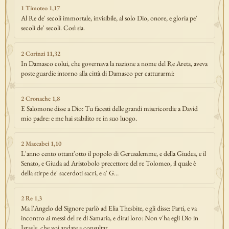
1 Timoteo 1,17
Al Re de' secoli immortale, invisibile, al solo Dio, onore, e gloria pe'
secoli de' secoli. Così sia.
2 Corinzi 11,32
In Damasco colui, che governava la nazione a nome del Re Areta, aveva
poste guardie intorno alla città di Damasco per catturarmi:
2 Cronache 1,8
E Salomone disse a Dio: Tu facesti delle grandi misericordie a David
mio padre: e me hai stabilito re in suo luogo.
2 Maccabei 1,10
L'anno cento ottant'otto il popolo di Gerusalemme, e della Giudea, e il
Senato, e Giuda ad Aristobolo precettore del re Tolomeo, il quale è
della stirpe de' sacerdoti sacri, e a' G…
2 Re 1,3
Ma l'Angelo del Signore parlò ad Elia Thesbite, e gli disse: Parti, e va
incontro ai messi del re di Samaria, e dirai loro: Non v'ha egli Dio in
Israele, che voi andate a consultar…