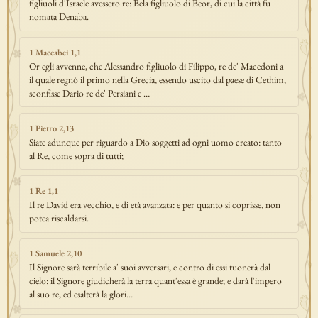
figliuoli d'Israele avessero re: Bela figliuolo di Beor, di cui la città fu
nomata Denaba.
1 Maccabei 1,1
Or egli avvenne, che Alessandro figliuolo di Filippo, re de' Macedoni a
il quale regnò il primo nella Grecia, essendo uscito dal paese di Cethim,
sconfisse Dario re de' Persiani e …
1 Pietro 2,13
Siate adunque per riguardo a Dio soggetti ad ogni uomo creato: tanto
al Re, come sopra di tutti;
1 Re 1,1
Il re David era vecchio, e di età avanzata: e per quanto si coprisse, non
potea riscaldarsi.
1 Samuele 2,10
Il Signore sarà terribile a' suoi avversari, e contro di essi tuonerà dal
cielo: il Signore giudicherà la terra quant'essa è grande; e darà l'impero
al suo re, ed esalterà la glori…