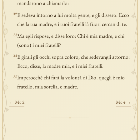
mandarono a chiamarlo:
E sedeva intorno a lui molta gente, e gli dissero: Ecco
32
che la tua madre, e i tuoi fratelli là fuori cercan di te.
Ma egli rispose, e disse loro: Chi è mia madre, e chi
33
(sono) i miei fratelli?
E girali gli occhi sopra coloro, che sedevangli attorno:
34
Ecco, disse, la madre mia, e i miei fratelli.
Imperocché chi farà la volontà di Dio, quegli è mio
35
fratello, mia sorella, e madre.
← Mc 2
Mc 4 →