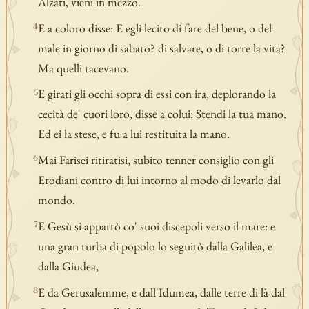
Alzati, vieni in mezzo.
E a coloro disse: E egli lecito di fare del bene, o del
4
male in giorno di sabato? di salvare, o di torre la vita?
Ma quelli tacevano.
E girati gli occhi sopra di essi con ira, deplorando la
5
cecità de' cuori loro, disse a colui: Stendi la tua mano.
Ed ei la stese, e fu a lui restituita la mano.
Mai Farisei ritiratisi, subito tenner consiglio con gli
6
Erodiani contro di lui intorno al modo di levarlo dal
mondo.
E Gesù si appartò co' suoi discepoli verso il mare: e
7
una gran turba di popolo lo seguitò dalla Galilea, e
dalla Giudea,
E da Gerusalemme, e dall'Idumea, dalle terre di là dal
8