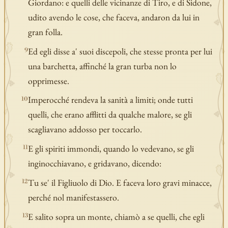
Giordano: e quelli delle vicinanze di Tiro, e di Sidone,
udito avendo le cose, che faceva, andaron da lui in
gran folla.
Ed egli disse a' suoi discepoli, che stesse pronta per lui
9
una barchetta, affinché la gran turba non lo
opprimesse.
Imperocché rendeva la sanità a limiti; onde tutti
10
quelli, che erano afflitti da qualche malore, se gli
scagliavano addosso per toccarlo.
E gli spiriti immondi, quando lo vedevano, se gli
11
inginocchiavano, e gridavano, dicendo:
Tu se' il Figliuolo di Dio. E faceva loro gravi minacce,
12
perché nol manifestassero.
E salito sopra un monte, chiamò a se quelli, che egli
13