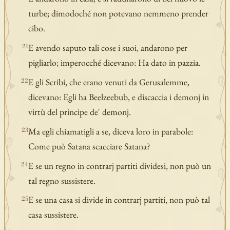
turbe; dimodoché non potevano nemmeno prender
cibo.
E avendo saputo tali cose i suoi, andarono per
21
pigliarlo; imperocché dicevano: Ha dato in pazzia.
E gli Scribi, che erano venuti da Gerusalemme,
22
dicevano: Egli ha Beelzeebub, e discaccia i demonj in
virtù del principe de' demonj.
Ma egli chiamatigli a se, diceva loro in parabole:
23
Come può Satana scacciare Satana?
E se un regno in contrarj partiti dividesi, non può un
24
tal regno sussistere.
E se una casa si divide in contrarj partiti, non può tal
25
casa sussistere.