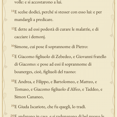
volle: e si accostarono a lui.
E scelse dodici, perché si stesser con esso lui: e per
14
mandargli a predicare.
E dette ad essi podestà di curare le malattìe, e di
15
cacciare i demonj.
Simone, cui pose il soprannome di Pietro:
16
E Giacomo figliuolo di Zebedeo, e Giovanni fratello
17
di Giacomo: e pose ad essi il soprannome di
boanerges, cioè, figliuoli del tuono:
E Andrea, e Filippo, e Bartolomeo, e Matteo, e
18
Tomaso, e Giacomo figliuolo d'Alfeo, e Taddeo, e
Simon Cananeo,
E Giuda Iscariote, che fu quegli, lo tradì.
19
E andarono in casa, e si radunarono di bel nuovo le
20