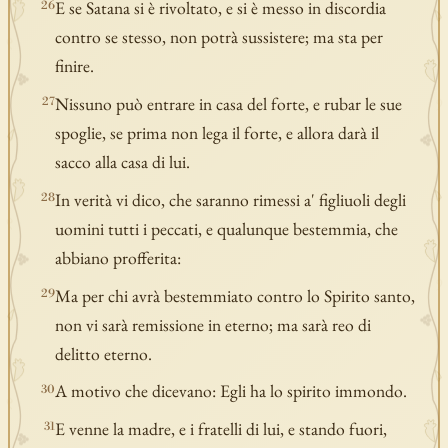
E se Satana si è rivoltato, e si è messo in discordia
26
contro se stesso, non potrà sussistere; ma sta per
finire.
Nissuno può entrare in casa del forte, e rubar le sue
27
spoglie, se prima non lega il forte, e allora darà il
sacco alla casa di lui.
In verità vi dico, che saranno rimessi a' figliuoli degli
28
uomini tutti i peccati, e qualunque bestemmia, che
abbiano profferita:
Ma per chi avrà bestemmiato contro lo Spirito santo,
29
non vi sarà remissione in eterno; ma sarà reo di
delitto eterno.
A motivo che dicevano: Egli ha lo spirito immondo.
30
E venne la madre, e i fratelli di lui, e stando fuori,
31