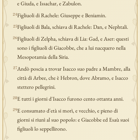
e Giuda, e Issachar, e Zabulon.
Figliuoli di Rachele: Giuseppe e Beniamin.
24
Figliuoli di Bala, schiava di Rachele: Dan, e Nephtali.
25
Figliuoli di Zelpha, schiava di Lia: Gad, e Aser: questi
26
sono i figliuoli di Giacobbe, che a lui nacquero nella
Mesopotamia della Siria.
Andò poscia a trovar Isacco suo padre a Mambre, alla
27
città di Arbee, che è Hebron, dove Abramo, e Isacco
stettero pellegrini.
E tutti i giorni d'Isacco furono cento ottanta anni.
28
E consumato d'età si morì, e vecchio, e pieno di
29
giorni si riunì al suo popolo: e Giacobbe ed Esaù suoi
figliuoli lo seppellirono.