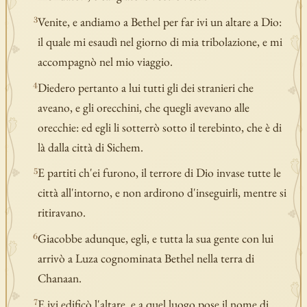
Venite, e andiamo a Bethel per far ivi un altare a Dio:
3
il quale mi esaudì nel giorno di mia tribolazione, e mi
accompagnò nel mio viaggio.
Diedero pertanto a lui tutti gli dei stranieri che
4
aveano, e gli orecchini, che quegli avevano alle
orecchie: ed egli li sotterrò sotto il terebinto, che è di
là dalla città di Sichem.
E partiti ch'ei furono, il terrore di Dio invase tutte le
5
città all'intorno, e non ardirono d'inseguirli, mentre si
ritiravano.
Giacobbe adunque, egli, e tutta la sua gente con lui
6
arrivò a Luza cognominata Bethel nella terra di
Chanaan.
E ivi edificò l'altare, e a quel luogo pose il nome di
7