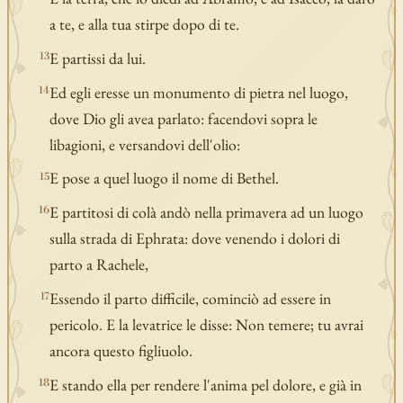
a te, e alla tua stirpe dopo di te.
E partissi da lui.
13
Ed egli eresse un monumento di pietra nel luogo,
14
dove Dio gli avea parlato: facendovi sopra le
libagioni, e versandovi dell'olio:
E pose a quel luogo il nome di Bethel.
15
E partitosi di colà andò nella primavera ad un luogo
16
sulla strada di Ephrata: dove venendo i dolori di
parto a Rachele,
Essendo il parto difficile, cominciò ad essere in
17
pericolo. E la levatrice le disse: Non temere; tu avrai
ancora questo figliuolo.
E stando ella per rendere l'anima pel dolore, e già in
18