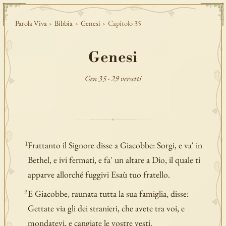
Parola Viva
›
Bibbia
›
Genesi
›
Capitolo 35
Genesi
Gen 35 · 29 versetti
Frattanto il Signore disse a Giacobbe: Sorgi, e va' in
1
Bethel, e ivi fermati, e fa' un altare a Dio, il quale ti
apparve allorché fuggivi Esaù tuo fratello.
E Giacobbe, raunata tutta la sua famiglia, disse:
2
Gettate via gli dei stranieri, che avete tra voi, e
mondatevi, e cangiate le vostre vesti.