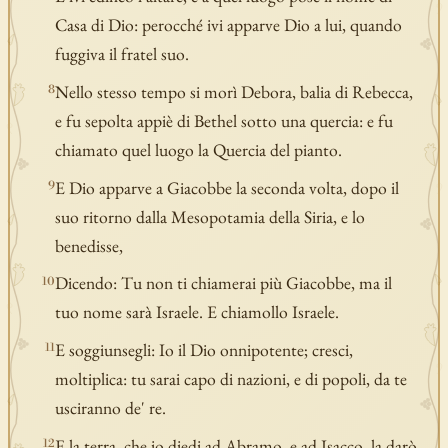
Casa di Dio: perocché ivi apparve Dio a lui, quando
fuggiva il fratel suo.
Nello stesso tempo si morì Debora, balia di Rebecca,
8
e fu sepolta appiè di Bethel sotto una quercia: e fu
chiamato quel luogo la Quercia del pianto.
E Dio apparve a Giacobbe la seconda volta, dopo il
9
suo ritorno dalla Mesopotamia della Siria, e lo
benedisse,
Dicendo: Tu non ti chiamerai più Giacobbe, ma il
10
tuo nome sarà Israele. E chiamollo Israele.
E soggiunsegli: Io il Dio onnipotente; cresci,
11
moltiplica: tu sarai capo di nazioni, e di popoli, da te
usciranno de' re.
E la terra, che io diedi ad Abramo, e ad Isacco, la darò
12