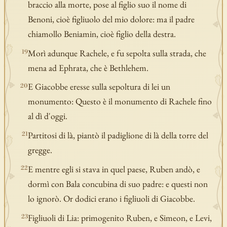
braccio alla morte, pose al figlio suo il nome di
Benoni, cioè figliuolo del mio dolore: ma il padre
chiamollo Beniamin, cioè figlio della destra.
Morì adunque Rachele, e fu sepolta sulla strada, che
19
mena ad Ephrata, che è Bethlehem.
E Giacobbe eresse sulla sepoltura di lei un
20
monumento: Questo è il monumento di Rachele fino
al dì d'oggi.
Partitosi di là, piantò il padiglione di là della torre del
21
gregge.
E mentre egli si stava in quel paese, Ruben andò, e
22
dormì con Bala concubina di suo padre: e questi non
lo ignorò. Or dodici erano i figliuoli di Giacobbe.
Figliuoli di Lia: primogenito Ruben, e Simeon, e Levi,
23