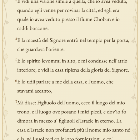
E vidi una visione simile a quella, che io avea veduta,
3
quando egli venne per rovinar la città, ed egli era
quale io avea veduto presso il fiume Chobar: e io
caddi boccone.
E la maestà del Signore entrò nel tempio per la porta,
4
che guardava l'oriente.
E lo spirito levommi in alto, e mi condusse nell'atrio
5
interiore; e vidi la casa ripiena della gloria del Signore.
E lo udii parlare a me della casa, e l'uomo, che
6
stavami accanto,
Mi disse: Figliuolo dell'uomo, ecco il luogo del mio
7
trono, e il luogo ove posano i miei piedi, e dov'io fo
dimora in mezzo a' figliuoli d'Israele in eterno. La
casa d'Israele non profanerà più il nome mio santo né
ella, né i suoi regi colle loro fornicazioni, e co'