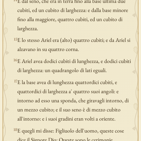
E dal seno, che era in terra fino alla base ultima due
14
cubiti, ed un cubito di larghezza: e dalla base minore
fino alla maggiore, quattro cubiti, ed un cubito di
larghezza.
E lo stesso Ariel era (alto) quattro cubiti; e da Ariel si
15
alzavano in su quattro corna.
E Ariel avea dodici cubiti di lunghezza, e dodici cubiti
16
di larghezza: un quadrangolo di lati eguali.
E la base avea di lunghezza quattordici cubiti, e
17
quattordici di larghezza a' quattro suoi angoli: e
intorno ad esso una sponda, che giravagli intorno, di
un mezzo cubito; e il suo seno è di mezzo cubito
all'intorno: e i suoi gradini eran volti a oriente.
E quegli mi disse: Figliuolo dell'uomo, queste cose
18
dice il Signore Dio: Queste sono le cerimonie