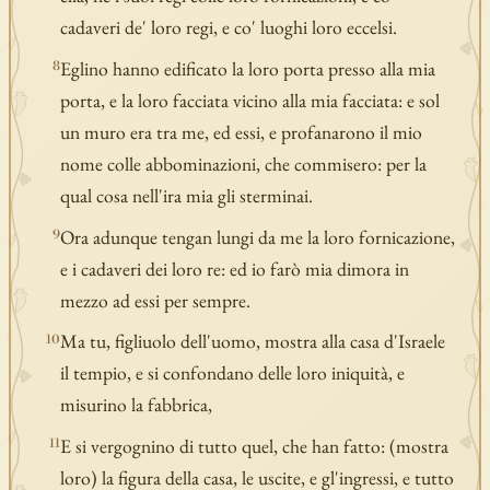
cadaveri de' loro regi, e co' luoghi loro eccelsi.
Eglino hanno edificato la loro porta presso alla mia
8
porta, e la loro facciata vicino alla mia facciata: e sol
un muro era tra me, ed essi, e profanarono il mio
nome colle abbominazioni, che commisero: per la
qual cosa nell'ira mia gli sterminai.
Ora adunque tengan lungi da me la loro fornicazione,
9
e i cadaveri dei loro re: ed io farò mia dimora in
mezzo ad essi per sempre.
Ma tu, figliuolo dell'uomo, mostra alla casa d'Israele
10
il tempio, e si confondano delle loro iniquità, e
misurino la fabbrica,
E si vergognino di tutto quel, che han fatto: (mostra
11
loro) la figura della casa, le uscite, e gl'ingressi, e tutto