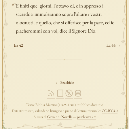
E finiti que' giorni, l'ottavo di, e in appresso i
27
sacerdoti immoleranno sopra l'altare i vostri
olocausti, e quello, che si offerisce per la pace, ed io
placherommi con voi, dice il Signore Dio.
← Ez 42
Ez 44 →
← Ezechiele
Testo: Bibbia Martini (1769–1781), pubblico dominio
Dati strutturati, calendario liturgico e piano di lettura triennale:
CC-BY 4.0
A cura di
Giovanni Novelli
—
parolaviva.art