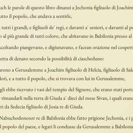
uch le parole di questo libro dinanzi a Jechonia figliuolo di Joachim
utto il popolo, che andava a sentirle,
tutti i grandi, e figliuoli de' regi, e davanti a' seniori, e davanti al 
o al più grande di tutti coloro, che abitavano in Babilonia presso al
ascoltando piangevano, e digiunavano, e facean orazione nel cospett
letta di denaro secondo la possibilità di ciascheduno:
rono a Gerusalemme a Joachim figliuolo di Helcia, figliuolo di Sa
doti, e a tutto il popolo, che si trovava con lui in Gerusalemme,
i ebbe ricevuto i vasi del tempio del Signore, che erano stati porta
rimandarli nella terra di Giuda a' dieci del mese Sivan, i quali erano
ti da Sedecia figliuolo di Josia re di Giuda.
abuchodonosor re di Babilonia ebbe fatto prigione Jechonia, e i pr
 il popolo del paese, e legati li condusse da Gerusalemme a Babilonia