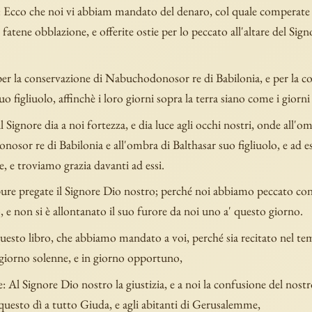
: Ecco che noi vi abbiam mandato del denaro, col quale comperate g
e fatene obblazione, e offerite ostie per lo peccato all'altare del Sig
per la conservazione di Nabuchodonosor re di Babilonia, e per la c
uo figliuolo, affinchè i loro giorni sopra la terra siano come i giorni 
il Signore dia a noi fortezza, e dia luce agli occhi nostri, onde all'
sor re di Babilonia e all'ombra di Balthasar suo figliuolo, e ad e
 e troviamo grazia davanti ad essi.
pure pregate il Signore Dio nostro; perché noi abbiamo peccato con
 e non si è allontanato il suo furore da noi uno a' questo giorno.
uesto libro, che abbiamo mandato a voi, perché sia recitato nel te
 giorno solenne, e in giorno opportuno,
e: Al Signore Dio nostro la giustizia, e a noi la confusione del nos
questo dì a tutto Giuda, e agli abitanti di Gerusalemme,