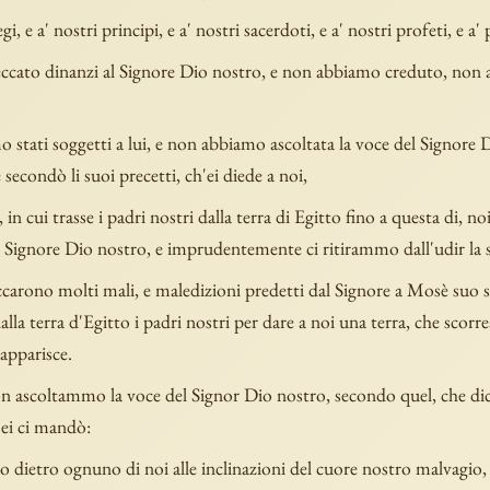
gi, e a' nostri principi, e a' nostri sacerdoti, e a' nostri profeti, e a' 
cato dinanzi al Signore Dio nostro, e non abbiamo creduto, non 
 stati soggetti a lui, e non abbiamo ascoltata la voce del Signore 
econdò li suoi precetti, ch'ei diede a noi,
 in cui trasse i padri nostri dalla terra di Egitto fino a questa di, n
l Signore Dio nostro, e imprudentemente ci ritirammo dall'udir la 
accarono molti mali, e maledizioni predetti dal Signore a Mosè suo s
lla terra d'Egitto i padri nostri per dare a noi una terra, che scorrea
apparisce.
n ascoltammo la voce del Signor Dio nostro, secondo quel, che di
'ei ci mandò:
ietro ognuno di noi alle inclinazioni del cuore nostro malvagio, a