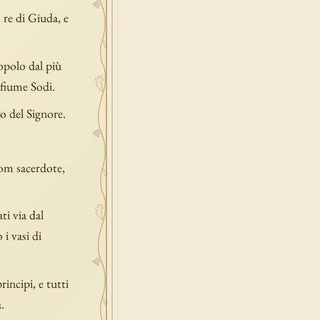
 re di Giuda, e
popolo dal più
 fiume Sodi.
o del Signore.
lom sacerdote,
ti via dal
 i vasi di
incipi, e tutti
.