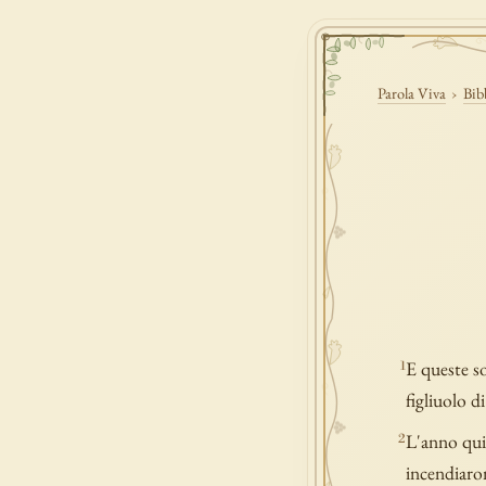
Parola Viva
›
Bib
E queste so
1
figliuolo di
L'anno qui
2
incendiaro