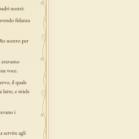
padri nostri:
avendo fidanza
Dio nostro per
oi eravamo
sua voce.
ervo, il quale
 latte, e miele
cevano i
 servire agli