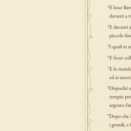
E lesse Bar
3
davanti a t
E davanti a 
4
piccolo fin
I quali in 
5
E fecer col
6
E lo manda
7
ed ai sacer
Dopoché egl
8
tempio per 
argento fat
Dopo che N
9
i grandi, e