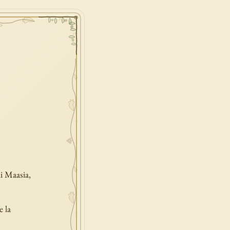
di Maasia,
e la