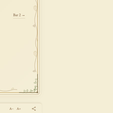
Bar 2 →
A−
A+