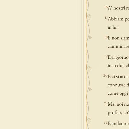
A' nostri re
16
Abbiam pec
17
in lui:
E non siamo
18
camminare s
Dal giorno,
19
increduli a
E ci si att
20
condusse da
come oggi 
Mai noi no
21
profeti, ch
E andammo d
22