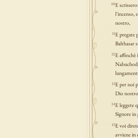
E scrissero
10
l'incenso, 
nostro,
E pregate 
11
Balthasar s
E affinchè 
12
Nabuchodono
lungamente,
E per noi 
13
Dio nostro,
E leggete q
14
Signore in
E voi diret
15
avviene in 