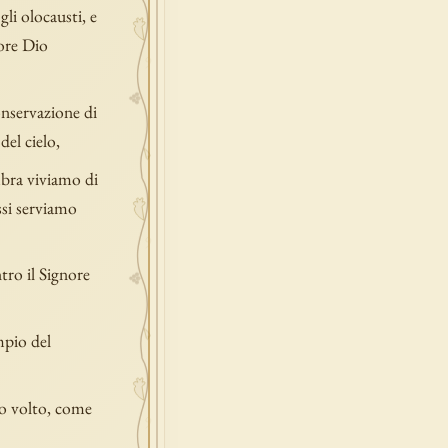
li olocausti, e
nore Dio
onservazione di
del cielo,
ombra viviamo di
ssi serviamo
tro il Signore
mpio del
tro volto, come