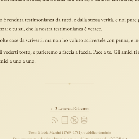
è renduta testimonianza da tutti, e dalla stessa verità, e noi pure
za: e tu sai, che la nostra testimonianza è verace.
lte cose da scriverti: ma non ho voluto scrivertele con penna, e in
 vederti tosto, e parleremo a faccia a faccia. Pace a te. Gli amici ti
amici a uno a uno.
← 3 Lettera di Giovanni
Testo: Bibbia Martini (1769–1781), pubblico dominio
Dati strutturati, calendario liturgico e piano di lettura triennale:
CC-BY 4.0