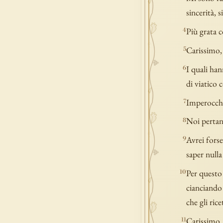
sincerità, 
Più grata c
4
Carissimo, t
5
I quali han
6
di viatico 
Imperocché 
7
Noi pertant
8
Avrei forse
9
saper nulla
Per questo 
10
cianciando c
che gli rice
Carissimo, 
11