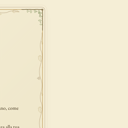
sano, come
za alla tua