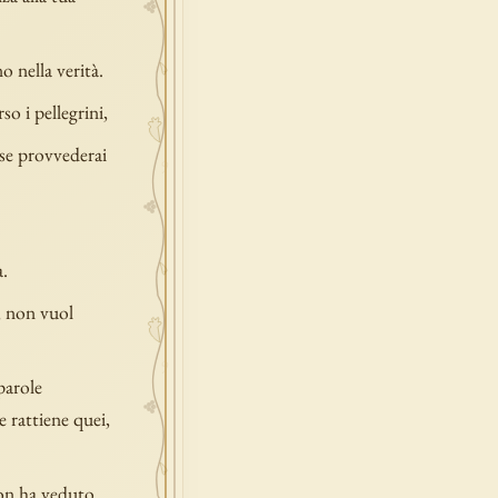
o nella verità.
so i pellegrini,
 se provvederai
.
e, non vuol
parole
 e rattiene quei,
non ha veduto