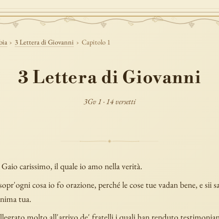
bia
›
3 Lettera di Giovanni
›
Capitolo 1
3 Lettera di Giovanni
3Gv 1 · 14 versetti
a Gaio carissimo, il quale io amo nella verità.
opr'ogni cosa io fo orazione, perché le cose tue vadan bene, e sii 
anima tua.
legrato molto all'arrivo de' fratelli i quali han renduto testimonian