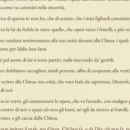
siccome tu cammini nella sincerità.
osa di questa io non ho, che di sentire, che i miei figliuoli camminin
u la fai da fedele in tutto quello, che operi verso i fratelli, e più ver
no renduta testimonianza alla tua carità davanti alla Chiesa: i quali
come per Iddio ben farai.
pel nome di lui si sono partiti, nulla ricevendo da' gentili.
o dobbiamo accogliere simili persone, affin di cooperare alla verità
 scritto alla Chiesa: ma colui, che vuoi farla da caporione, Diotref
 di noi:
se io verrò, gli rammenterò le opere, che va facendo, con maligne 
ontro di noi: e quasi ciò non gli basti, né egli da ricetto ai fratelli,
ttano, e gli caccia dalla Chiesa.
non imitare il male, ma il bene. Chi ben fa, o da Dio: chi mai fa, 