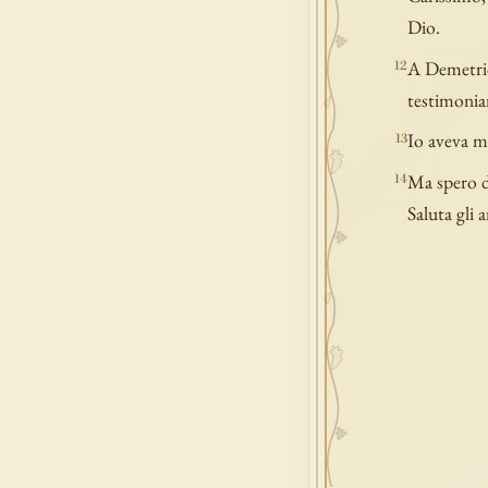
Dio.
A Demetrio 
12
testimonian
Io aveva mo
13
Ma spero di
14
Saluta gli 