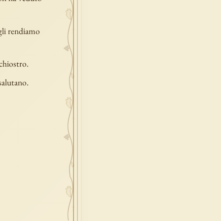
 gli rendiamo
chiostro.
 salutano.