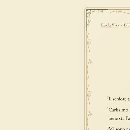
Parola Viva
›
Bib
Il seniore 
1
Carissimo s
2
bene sta l'
Mi sono ral
3