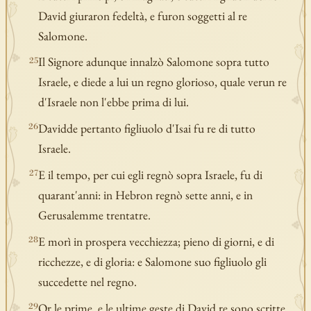
David giuraron fedeltà, e furon soggetti al re
Salomone.
Il Signore adunque innalzò Salomone sopra tutto
25
Israele, e diede a lui un regno glorioso, quale verun re
d'Israele non l'ebbe prima di lui.
Davidde pertanto figliuolo d'Isai fu re di tutto
26
Israele.
E il tempo, per cui egli regnò sopra Israele, fu di
27
quarant'anni: in Hebron regnò sette anni, e in
Gerusalemme trentatre.
E morì in prospera vecchiezza; pieno di giorni, e di
28
ricchezze, e di gloria: e Salomone suo figliuolo gli
succedette nel regno.
Or le prime, e le ultime geste di David re sono scritte
29