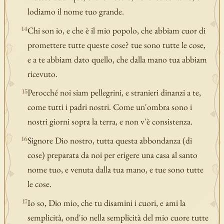
lodiamo il nome tuo grande.
Chi son io, e che è il mio popolo, che abbiam cuor di
14
promettere tutte queste cose? tue sono tutte le cose,
e a te abbiam dato quello, che dalla mano tua abbiam
ricevuto.
Perocché noi siam pellegrini, e stranieri dinanzi a te,
15
come tutti i padri nostri. Come un'ombra sono i
nostri giorni sopra la terra, e non v'è consistenza.
Signore Dio nostro, tutta questa abbondanza (di
16
cose) preparata da noi per erigere una casa al santo
nome tuo, e venuta dalla tua mano, e tue sono tutte
le cose.
Io so, Dio mio, che tu disamini i cuori, e ami la
17
semplicità, ond'io nella semplicità del mio cuore tutte