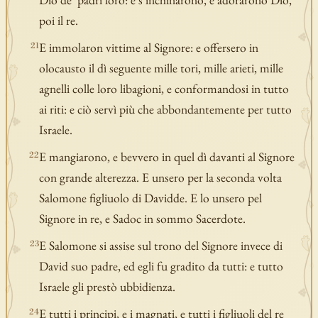
poi il re.
E immolaron vittime al Signore: e offersero in
21
olocausto il dì seguente mille tori, mille arieti, mille
agnelli colle loro libagioni, e conformandosi in tutto
ai riti: e ciò servì più che abbondantemente per tutto
Israele.
E mangiarono, e bevvero in quel dì davanti al Signore
22
con grande alterezza. E unsero per la seconda volta
Salomone figliuolo di Davidde. E lo unsero pel
Signore in re, e Sadoc in sommo Sacerdote.
E Salomone si assise sul trono del Signore invece di
23
David suo padre, ed egli fu gradito da tutti: e tutto
Israele gli prestò ubbidienza.
E tutti i principi, e i magnati, e tutti i figliuoli del re
24