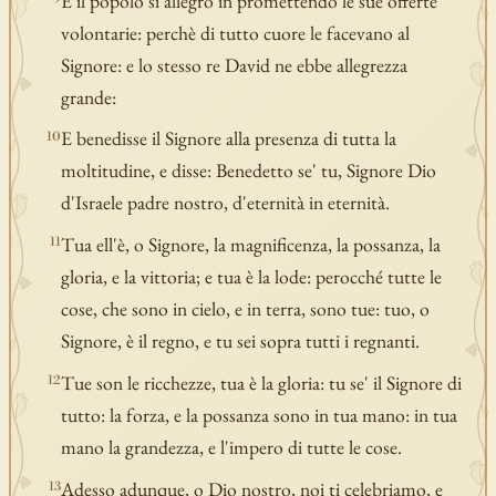
E il popolo si allegrò in promettendo le sue offerte
volontarie: perchè di tutto cuore le facevano al
Signore: e lo stesso re David ne ebbe allegrezza
grande:
E benedisse il Signore alla presenza di tutta la
10
moltitudine, e disse: Benedetto se' tu, Signore Dio
d'Israele padre nostro, d'eternità in eternità.
Tua ell'è, o Signore, la magnificenza, la possanza, la
11
gloria, e la vittoria; e tua è la lode: perocché tutte le
cose, che sono in cielo, e in terra, sono tue: tuo, o
Signore, è il regno, e tu sei sopra tutti i regnanti.
Tue son le ricchezze, tua è la gloria: tu se' il Signore di
12
tutto: la forza, e la possanza sono in tua mano: in tua
mano la grandezza, e l'impero di tutte le cose.
Adesso adunque, o Dio nostro, noi ti celebriamo, e
13