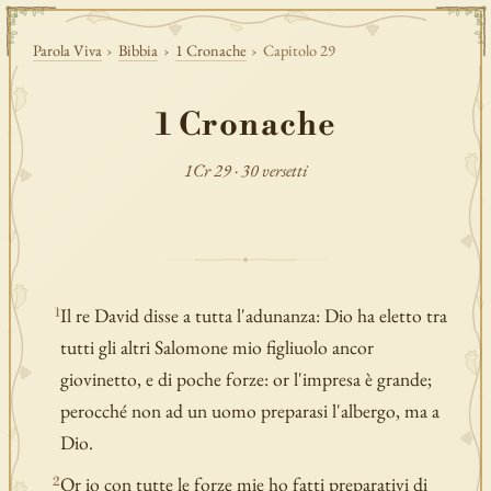
Parola Viva
›
Bibbia
›
1 Cronache
›
Capitolo 29
1 Cronache
1Cr 29 · 30 versetti
Il re David disse a tutta l'adunanza: Dio ha eletto tra
1
tutti gli altri Salomone mio figliuolo ancor
giovinetto, e di poche forze: or l'impresa è grande;
perocché non ad un uomo preparasi l'albergo, ma a
Dio.
Or io con tutte le forze mie ho fatti preparativi di
2