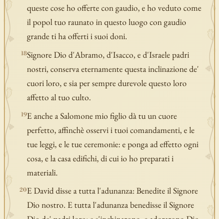
queste cose ho offerte con gaudio, e ho veduto come
il popol tuo raunato in questo luogo con gaudio
grande ti ha offerti i suoi doni.
Signore Dio d'Abramo, d'Isacco, e d'Israele padri
18
nostri, conserva eternamente questa inclinazione de'
cuori loro, e sia per sempre durevole questo loro
affetto al tuo culto.
E anche a Salomone mio figlio dà tu un cuore
19
perfetto, affinchè osservi i tuoi comandamenti, e le
tue leggi, e le tue ceremonie: e ponga ad effetto ogni
cosa, e la casa edifichi, di cui io ho preparati i
materiali.
E David disse a tutta l'adunanza: Benedite il Signore
20
Dio nostro. E tutta l'adunanza benedisse il Signore
Dio de' padri loro: e s'inchinarono, e adorarono Dio,