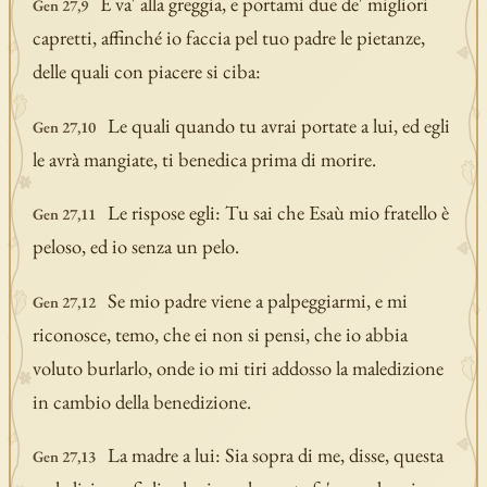
E va' alla greggia, e portami due de' migliori
Gen 27,9
capretti, affinché io faccia pel tuo padre le pietanze,
delle quali con piacere si ciba:
Le quali quando tu avrai portate a lui, ed egli
Gen 27,10
le avrà mangiate, ti benedica prima di morire.
Le rispose egli: Tu sai che Esaù mio fratello è
Gen 27,11
peloso, ed io senza un pelo.
Se mio padre viene a palpeggiarmi, e mi
Gen 27,12
riconosce, temo, che ei non si pensi, che io abbia
voluto burlarlo, onde io mi tiri addosso la maledizione
in cambio della benedizione.
La madre a lui: Sia sopra di me, disse, questa
Gen 27,13