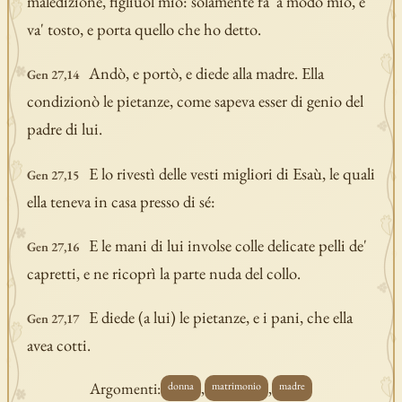
maledizione, figliuol mio: solamente fa' a modo mio, e
va' tosto, e porta quello che ho detto.
Andò, e portò, e diede alla madre. Ella
Gen 27,14
condizionò le pietanze, come sapeva esser di genio del
padre di lui.
E lo rivestì delle vesti migliori di Esaù, le quali
Gen 27,15
ella teneva in casa presso di sé:
E le mani di lui involse colle delicate pelli de'
Gen 27,16
capretti, e ne ricoprì la parte nuda del collo.
E diede (a lui) le pietanze, e i pani, che ella
Gen 27,17
avea cotti.
Argomenti:
,
,
donna
matrimonio
madre