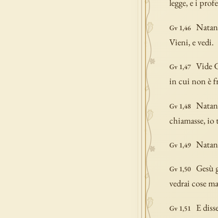
legge, e i pro
Natana
Gv 1,46
Vieni, e vedi.
Vide G
Gv 1,47
in cui non è f
Natana
Gv 1,48
chiamasse, io t
Natana
Gv 1,49
Gesù g
Gv 1,50
vedrai cose ma
E disse
Gv 1,51