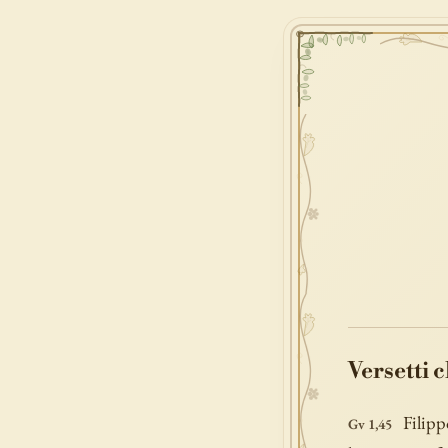
Versetti 
Filipp
Gv 1,45