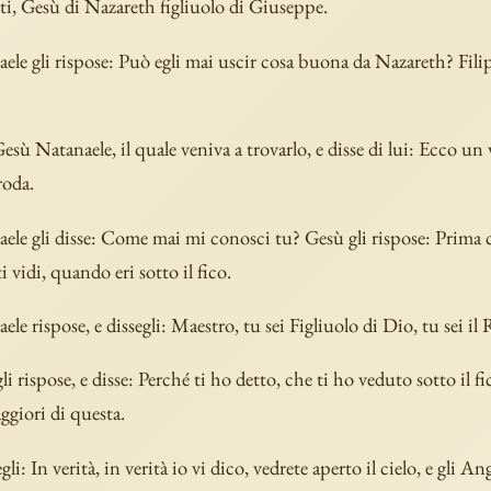
feti, Gesù di Nazareth figliuolo di Giuseppe.
ele gli rispose: Può egli mai uscir cosa buona da Nazareth? Filip
esù Natanaele, il quale veniva a trovarlo, e disse di lui: Ecco un v
roda.
ele gli disse: Come mai mi conosci tu? Gesù gli rispose: Prima c
i vidi, quando eri sotto il fico.
ele rispose, e dissegli: Maestro, tu sei Figliuolo di Dio, tu sei il R
li rispose, e disse: Perché ti ho detto, che ti ho veduto sotto il fi
ggiori di questa.
gli: In verità, in verità io vi dico, vedrete aperto il cielo, e gli An