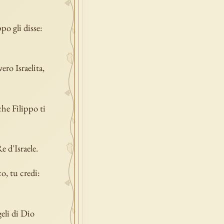
po gli disse:
ero Israelita,
he Filippo ti
e d'Israele.
co, tu credi:
geli di Dio