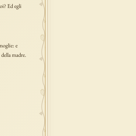
oi? Ed egli
moglie: e
 della madre.