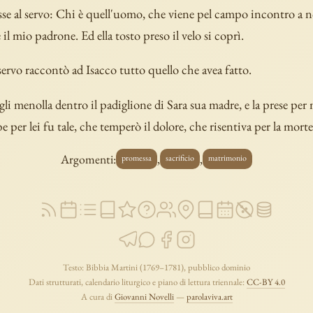
sse al servo: Chi è quell'uomo, che viene pel campo incontro a n
 il mio padrone. Ed ella tosto preso il velo si coprì.
 servo raccontò ad Isacco tutto quello che avea fatto.
gli menolla dentro il padiglione di Sara sua madre, e la prese per 
e per lei fu tale, che temperò il dolore, che risentiva per la morte
Argomenti:
,
,
promessa
sacrificio
matrimonio
Testo: Bibbia Martini (1769–1781), pubblico dominio
Dati strutturati, calendario liturgico e piano di lettura triennale:
CC-BY 4.0
A cura di
Giovanni Novelli
—
parolaviva.art