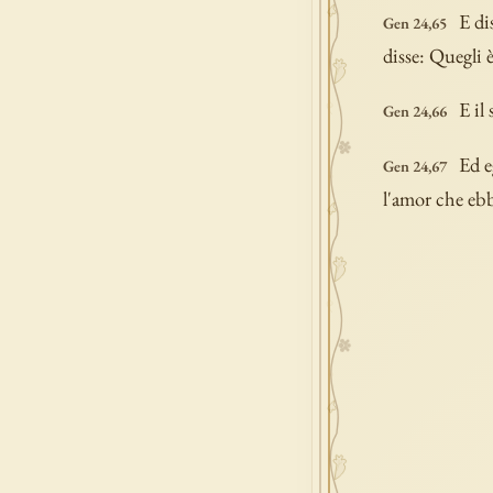
E di
Gen 24,65
disse: Quegli è
E il
Gen 24,66
Ed e
Gen 24,67
l'amor che ebb