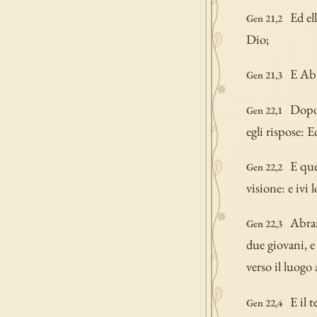
Ed el
Gen 21,2
Dio;
E Abr
Gen 21,3
Dopo 
Gen 22,1
egli rispose: 
E que
Gen 22,2
visione: e ivi 
Abram
Gen 22,3
due giovani, e
verso il luogo
E il 
Gen 22,4