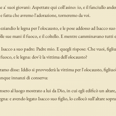
se a' suoi giovani: Aspettate qui coll'asino: io, e il fanciullo and
 e fatta che avremo l'adorazione, torneremo da voi.
 eziandio le legna per l'olocausto, e le pose addosso ad Isacco suo 
lle sue mani il fuoco, e il coltello. E mentre camminavano tutti 
 Isacco a suo padre: Padre mio. E quegli rispose: Che vuoi, figli
l fuoco, e le legna: dov'è la vittima dell'olocausto?
amo disse: Iddio si provvederà la vittima per l'olocausto, figliuo
nque innanzi di conserva:
nsero al luogo mostrato a lui da Dio, in cui egli edificò un altare,
gna: e avendo legato Isacco suo figlio, lo collocò sull'altare sopr