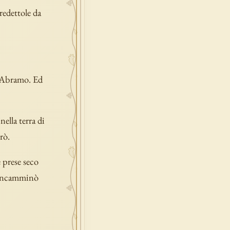
redettole da
, Abramo. Ed
nella terra di
rò.
 prese seco
 s'incamminò