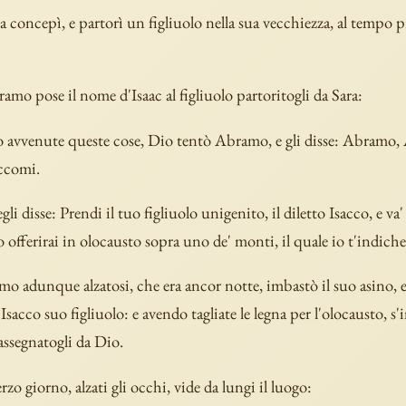
la concepì, e partorì un figliuolo nella sua vecchiezza, al tempo p
amo pose il nome d'Isaac al figliuolo partoritogli da Sara:
avvenute queste cose, Dio tentò Abramo, e gli disse: Abramo
Eccomi.
gli disse: Prendi il tuo figliuolo unigenito, il diletto Isacco, e va' 
lo offerirai in olocausto sopra uno de' monti, il quale io t'indiche
o adunque alzatosi, che era ancor notte, imbastò il suo asino, e
 Isacco suo figliuolo: e avendo tagliate le legna per l'olocausto,
 assegnatogli da Dio.
terzo giorno, alzati gli occhi, vide da lungi il luogo: