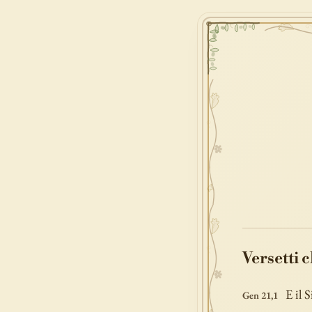
Versetti 
E il 
Gen 21,1