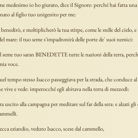
me medesimo io ho giurato, dice il Signore: perché hai fatta una t
ato al figlio tuo unigenito per me:
i benedirò, e moltiplicherò la tua stirpe, come le stelle del cielo, e
 del mare: il tuo seme s'impadronirà delle porte de' suoi nemici:
l seme tuo saran BENEDETTE tutte le nazioni della terra, perch
mia voce.
uel tempo stesso Isacco passeggiava per la strada, che conduce al
e vive e vede: imperocché egli abitava nella terra di mezzodì:
ra uscito alla campagna per meditare sul far della sera: e alzati gli
cammelli.
cca eziandio, veduto Isacco, scese dal cammello,