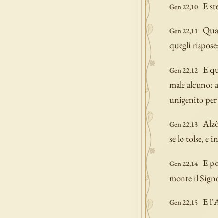
E st
Gen 22,10
Quan
Gen 22,11
quegli rispose
E qu
Gen 22,12
male alcuno: a
unigenito per
Alzò
Gen 22,13
se lo tolse, e i
E po
Gen 22,14
monte il Sign
E l'
Gen 22,15