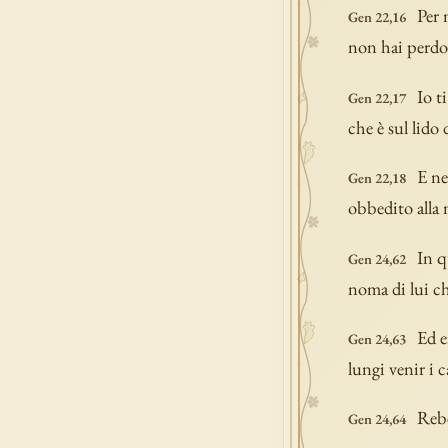
Per 
Gen 22,16
non hai perdon
Io t
Gen 22,17
che è sul lido
E ne
Gen 22,18
obbedito alla 
In q
Gen 24,62
noma di lui ch
Ed e
Gen 24,63
lungi venir i 
Rebe
Gen 24,64