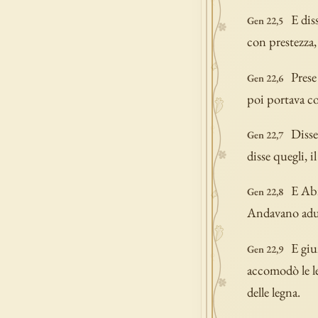
E dis
Gen 22,5
con prestezza,
Prese
Gen 22,6
poi portava co
Disse
Gen 22,7
disse quegli, i
E Abr
Gen 22,8
Andavano adu
E giu
Gen 22,9
accomodò le le
delle legna.