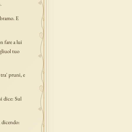
.
Abramo. E
n fare a lui
gliuol tuo
tra' pruni, e
i dice: Sul
, dicendo: