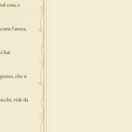
al cosa, e
 come l'arena,
é hai
 pozzo, che si
 occhi, vide da