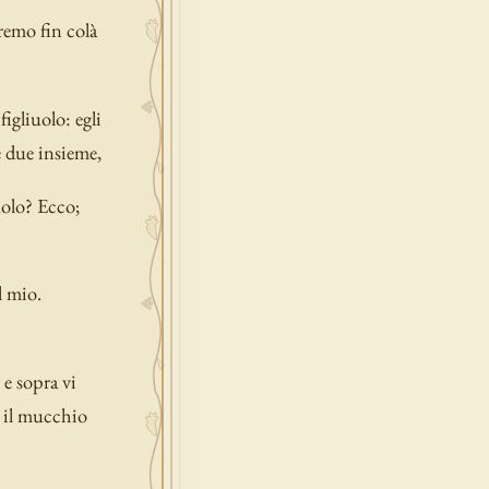
eremo fin colà
figliuolo: egli
e due insieme,
uolo? Ecco;
l mio.
 e sopra vi
a il mucchio