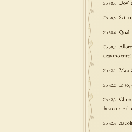
Dov' e
Gb 38,4
Sai tu
Gb 38,5
Qual h
Gb 38,6
Allorc
Gb 38,7
alzavano tutti 
Ma a G
Gb 42,1
Io so,
Gb 42,2
Chi è 
Gb 42,3
da stolto, e d
Ascolt
Gb 42,4