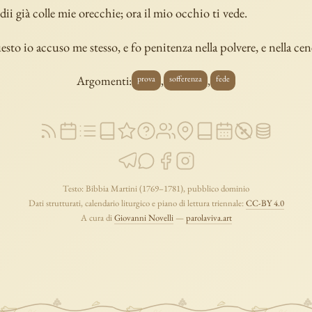
udii già colle mie orecchie; ora il mio occhio ti vede.
esto io accuso me stesso, e fo penitenza nella polvere, e nella cen
Argomenti:
,
,
prova
sofferenza
fede
Testo: Bibbia Martini (1769–1781), pubblico dominio
Dati strutturati, calendario liturgico e piano di lettura triennale:
CC-BY 4.0
A cura di
Giovanni Novelli
—
parolaviva.art