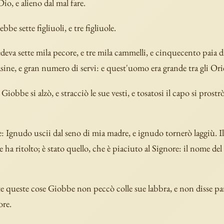
io, e alieno dal mal fare.
ebbe sette figliuoli, e tre figliuole.
deva sette mila pecore, e tre mila cammelli, e cinquecento paia d
ine, e gran numero di servi: e quest'uomo era grande tra gli Orie
 Giobbe si alzò, e stracciò le sue vesti, e tosatosi il capo si prostrò
e: Ignudo uscii dal seno di mia madre, e ignudo tornerò laggiù. I
e ha ritolto; è stato quello, che è piaciuto al Signore: il nome del
e queste cose Giobbe non peccò colle sue labbra, e non disse p
ore.