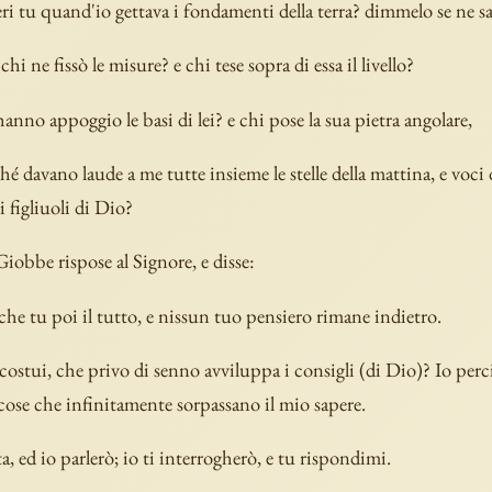
ri tu quand'io gettava i fondamenti della terra? dimmelo se ne sa
 chi ne fissò le misure? e chi tese sopra di essa il livello?
anno appoggio le basi di lei? e chi pose la sua pietra angolare,
hé davano laude a me tutte insieme le stelle della mattina, e voci 
i figliuoli di Dio?
iobbe rispose al Signore, e disse:
 che tu poi il tutto, e nissun tuo pensiero rimane indietro.
costui, che privo di senno avviluppa i consigli (di Dio)? Io perc
i cose che infinitamente sorpassano il mio sapere.
a, ed io parlerò; io ti interrogherò, e tu rispondimi.