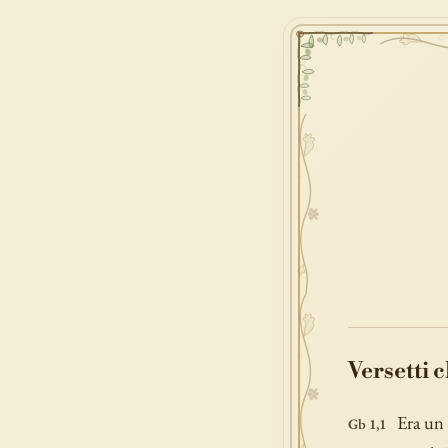
Versetti 
Era un 
Gb 1,1