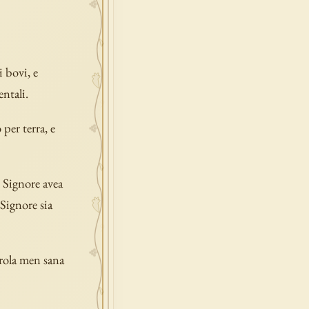
i bovi, e
ntali.
 per terra, e
l Signore avea
 Signore sia
arola men sana