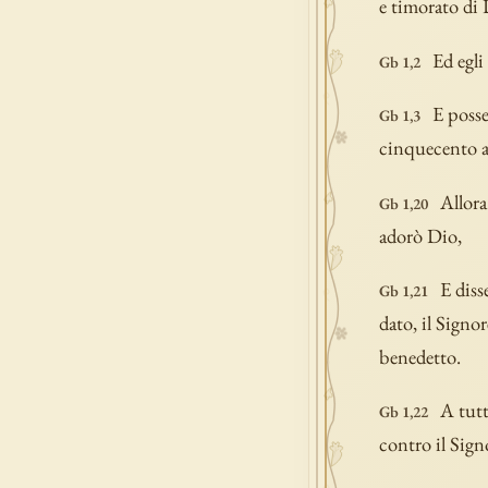
e timorato di D
Ed egli 
Gb 1,2
E posse
Gb 1,3
cinquecento as
Allora
Gb 1,20
adorò Dio,
E diss
Gb 1,21
dato, il Signor
benedetto.
A tutt
Gb 1,22
contro il Sign