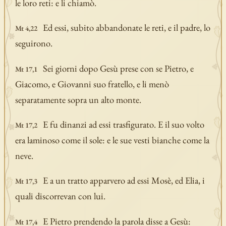
le loro reti: e li chiamò.
Ed essi, subito abbandonate le reti, e il padre, lo
Mt 4,22
seguirono.
Sei giorni dopo Gesù prese con se Pietro, e
Mt 17,1
Giacomo, e Giovanni suo fratello, e li menò
separatamente sopra un alto monte.
E fu dinanzi ad essi trasfigurato. E il suo volto
Mt 17,2
era laminoso come il sole: e le sue vesti bianche come la
neve.
E a un tratto apparvero ad essi Mosè, ed Elia, i
Mt 17,3
quali discorrevan con lui.
E Pietro prendendo la parola disse a Gesù:
Mt 17,4