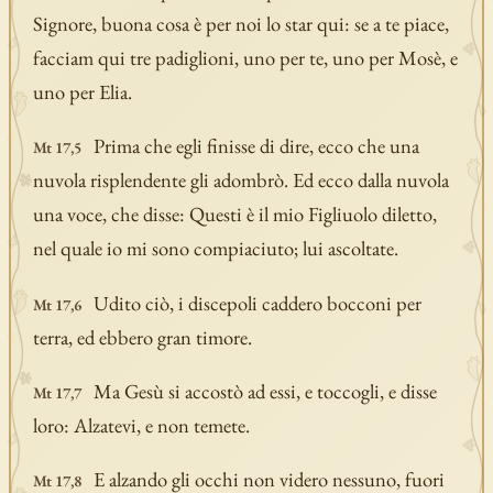
Signore, buona cosa è per noi lo star qui: se a te piace,
facciam qui tre padiglioni, uno per te, uno per Mosè, e
uno per Elia.
Prima che egli finisse di dire, ecco che una
Mt 17,5
nuvola risplendente gli adombrò. Ed ecco dalla nuvola
una voce, che disse: Questi è il mio Figliuolo diletto,
nel quale io mi sono compiaciuto; lui ascoltate.
Udito ciò, i discepoli caddero bocconi per
Mt 17,6
terra, ed ebbero gran timore.
Ma Gesù si accostò ad essi, e toccogli, e disse
Mt 17,7
loro: Alzatevi, e non temete.
E alzando gli occhi non videro nessuno, fuori
Mt 17,8