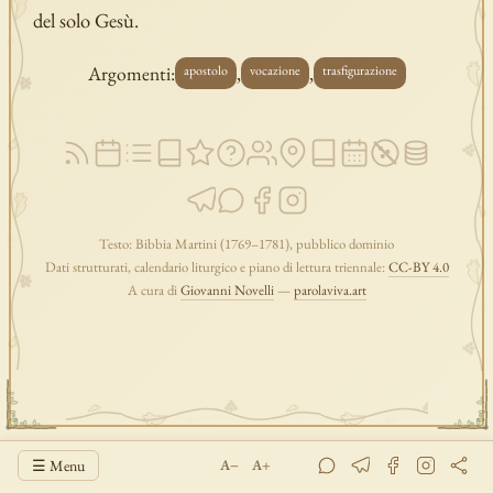
del solo Gesù.
Argomenti:
,
,
apostolo
vocazione
trasfigurazione
Testo: Bibbia Martini (1769–1781), pubblico dominio
Dati strutturati, calendario liturgico e piano di lettura triennale:
CC-BY 4.0
A cura di
Giovanni Novelli
—
parolaviva.art
☰ Menu
A−
A+