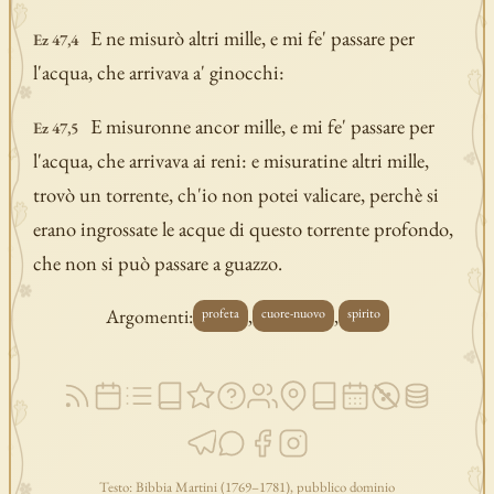
E ne misurò altri mille, e mi fe' passare per
Ez 47,4
l'acqua, che arrivava a' ginocchi:
E misuronne ancor mille, e mi fe' passare per
Ez 47,5
l'acqua, che arrivava ai reni: e misuratine altri mille,
trovò un torrente, ch'io non potei valicare, perchè si
erano ingrossate le acque di questo torrente profondo,
che non si può passare a guazzo.
Argomenti:
,
,
profeta
cuore-nuovo
spirito
Testo: Bibbia Martini (1769–1781), pubblico dominio