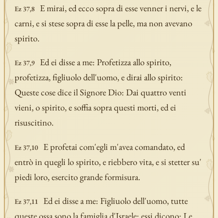
E mirai, ed ecco sopra di esse venner i nervi, e le
Ez 37,8
carni, e si stese sopra di esse la pelle, ma non avevano
spirito.
Ed ei disse a me: Profetizza allo spirito,
Ez 37,9
profetizza, figliuolo dell'uomo, e dirai allo spirito:
Queste cose dice il Signore Dio: Dai quattro venti
vieni, o spirito, e soffia sopra questi morti, ed ei
risuscitino.
E profetai com'egli m'avea comandato, ed
Ez 37,10
entrò in quegli lo spirito, e riebbero vita, e si stetter su'
piedi loro, esercito grande formisura.
Ed ei disse a me: Figliuolo dell'uomo, tutte
Ez 37,11
queste ossa sono la famiglia d'Israele: essi dicono: Le