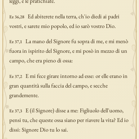
leggi, e le pratichiate.
Ed abiterete nella terra, ch'io diedi ai padri
Ez 36,28
vostri, e sarete mio popolo, ed io sarò vostro Dio.
La mano del Signore fu sopra di me, e mi menò
Ez 37,1
fuora in ispirito del Signore, e mi posò in mezzo di un
campo, che era pieno di ossa:
E mi fece girare intorno ad esse: or elle erano in
Ez 37,2
gran quantità sulla faccia del campo, e secche
grandemente.
E (il Signore) disse a me: Figliuolo dell'uomo,
Ez 37,3
pensi tu, che queste ossa siano per riavere la vita? Ed io
dissi: Signore Dio tu lo sai.