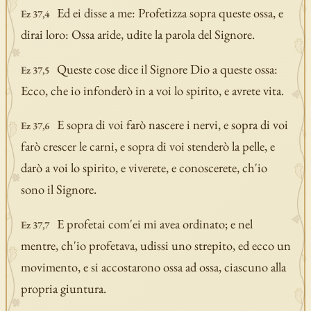
Ed ei disse a me: Profetizza sopra queste ossa, e
Ez 37,4
dirai loro: Ossa aride, udite la parola del Signore.
Queste cose dice il Signore Dio a queste ossa:
Ez 37,5
Ecco, che io infonderò in a voi lo spirito, e avrete vita.
E sopra di voi farò nascere i nervi, e sopra di voi
Ez 37,6
farò crescer le carni, e sopra di voi stenderò la pelle, e
darò a voi lo spirito, e viverete, e conoscerete, ch'io
sono il Signore.
E profetai com'ei mi avea ordinato; e nel
Ez 37,7
mentre, ch'io profetava, udissi uno strepito, ed ecco un
movimento, e si accostarono ossa ad ossa, ciascuno alla
propria giuntura.