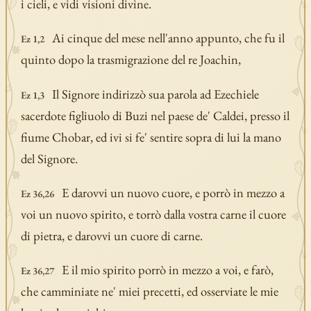
i cieli, e vidi visioni divine.
Ai cinque del mese nell'anno appunto, che fu il
Ez 1,2
quinto dopo la trasmigrazione del re Joachin,
Il Signore indirizzò sua parola ad Ezechiele
Ez 1,3
sacerdote figliuolo di Buzi nel paese de' Caldei, presso il
fiume Chobar, ed ivi si fe' sentire sopra di lui la mano
del Signore.
E darovvi un nuovo cuore, e porrò in mezzo a
Ez 36,26
voi un nuovo spirito, e torrò dalla vostra carne il cuore
di pietra, e darovvi un cuore di carne.
E il mio spirito porrò in mezzo a voi, e farò,
Ez 36,27
che camminiate ne' miei precetti, ed osserviate le mie