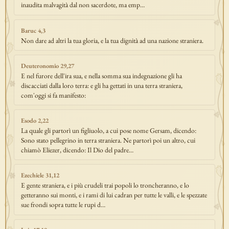
inaudita malvagità dal non sacerdote, ma emp…
Baruc 4,3
Non dare ad altri la tua gloria, e la tua dignità ad una nazione straniera.
Deuteronomio 29,27
E nel furore dell'ira sua, e nella somma sua indegnazione gli ha
discacciati dalla loro terra: e gli ha gettati in una terra straniera,
com'oggi si fa manifesto:
Esodo 2,22
La quale gli partorì un figliuolo, a cui pose nome Gersam, dicendo:
Sono stato pellegrino in terra straniera. Ne partorì poi un altro, cui
chiamò Eliezer, dicendo: Il Dio del padre…
Ezechiele 31,12
E gente straniera, e i più crudeli trai popoli lo troncheranno, e lo
getteranno sui monti, e i rami di lui cadran per tutte le valli, e le spezzate
sue frondi sopra tutte le rupi d…