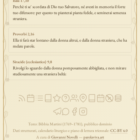
Isaia 17,10
Perchè ti se' scordata di Dio tuo Salvatore, né avesti in memoria il forte
tuo difensore: per questo tu pianterai pianta fedele, e seminerai semenza
straniera.
Proverbi 2,16
Ella ti farà star lontano dalla donna altrui, e dalla donna straniera, che ha
melate parole.
Siracide (ecclesiastico) 9,8
Rivolgi lo sguardo dalla donna pomposamente abbigliata, e non mirare
studiosamente una straniera beltà:
Testo: Bibbia Martini (1769–1781), pubblico dominio
Dati strutturati, calendario liturgico e piano di lettura triennale:
CC-BY 4.0
A cura di
Giovanni Novelli
—
parolaviva.art