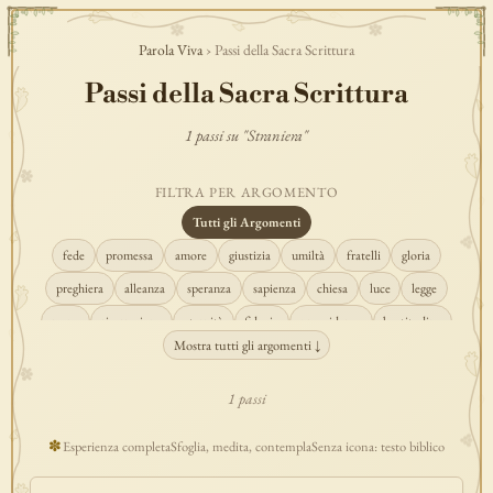
Parola Viva
› Passi della Sacra Scrittura
Passi della Sacra Scrittura
1 passi su "Straniera"
FILTRA PER ARGOMENTO
Tutti gli Argomenti
fede
promessa
amore
giustizia
umiltà
fratelli
gloria
preghiera
alleanza
speranza
sapienza
chiesa
luce
legge
regno
risurrezione
eternità
fiducia
provvidenza
beatitudine
Mostra tutti gli argomenti ↓
conversione
creazione
spirito
fedeltà
perdono
verità
pace
vocazione
tempio
grazia
consolazione
misericordia
giudizio
1 passi
donna
semplicità
matrimonio
indefettibilità
ascolto
croce
✽
Esperienza completa
Sfoglia, medita, contempla
Senza icona: testo biblico
gioia
carità
cristo
prudenza
maria
libertà
salvezza
adorazione
re
guarigione
peccato
povertà
eucaristia
lavoro