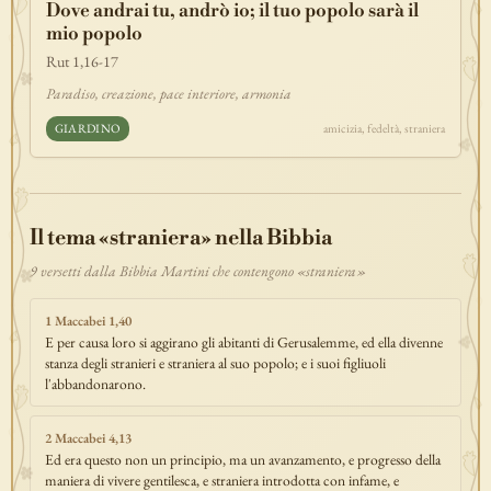
Dove andrai tu, andrò io; il tuo popolo sarà il
discepolato
teofania
comandamento
forza
pane
redenzione
mio popolo
benedizione
segno
bilancia
unità
ricchezza
vita-eterna
Rut 1,16-17
incarnazione
natale
epifania
signoria
testimonianza
paradiso
Paradiso, creazione, pace interiore, armonia
sete
stelle
timor-di-dio
liberazione
pasqua
esodo
acqua
GIARDINO
amicizia, fedeltà, straniera
prova
dolore
morte
vita
battesimo
nuova-alleanza
discernimento
riconciliazione
prossimo
comunità
servizio
missione
coraggio
Il tema «straniera» nella Bibbia
9 versetti dalla Bibbia Martini che contengono «straniera»
1 Maccabei 1,40
E per causa loro si aggirano gli abitanti di Gerusalemme, ed ella divenne
stanza degli stranieri e straniera al suo popolo; e i suoi figliuoli
l'abbandonarono.
2 Maccabei 4,13
Ed era questo non un principio, ma un avanzamento, e progresso della
maniera di vivere gentilesca, e straniera introdotta con infame, e