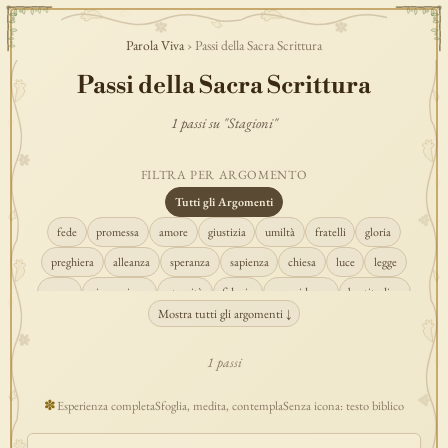
Parola Viva
› Passi della Sacra Scrittura
Passi della Sacra Scrittura
1 passi su "Stagioni"
FILTRA PER ARGOMENTO
Tutti gli Argomenti
fede
promessa
amore
giustizia
umiltà
fratelli
gloria
preghiera
alleanza
speranza
sapienza
chiesa
luce
legge
regno
risurrezione
eternità
fiducia
provvidenza
beatitudine
Mostra tutti gli argomenti ↓
conversione
creazione
spirito
fedeltà
perdono
verità
pace
vocazione
tempio
grazia
consolazione
misericordia
giudizio
1 passi
donna
semplicità
matrimonio
indefettibilità
ascolto
croce
✽
Esperienza completa
Sfoglia, medita, contempla
Senza icona: testo biblico
gioia
carità
cristo
prudenza
maria
libertà
salvezza
adorazione
re
guarigione
peccato
povertà
eucaristia
lavoro