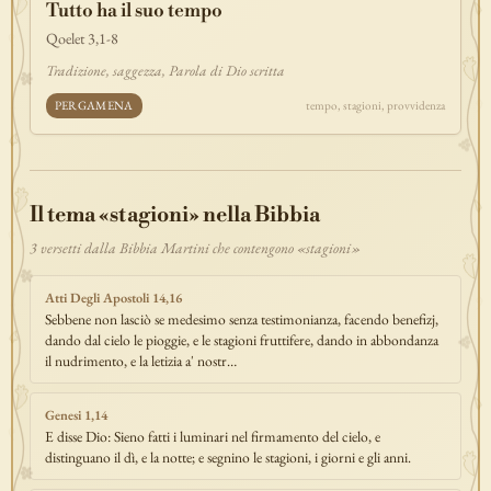
Tutto ha il suo tempo
discepolato
teofania
comandamento
forza
pane
redenzione
Qoelet 3,1-8
benedizione
segno
bilancia
unità
ricchezza
vita-eterna
Tradizione, saggezza, Parola di Dio scritta
incarnazione
natale
epifania
signoria
testimonianza
paradiso
PERGAMENA
tempo, stagioni, provvidenza
sete
stelle
timor-di-dio
liberazione
pasqua
esodo
acqua
prova
dolore
morte
vita
battesimo
nuova-alleanza
discernimento
riconciliazione
prossimo
comunità
servizio
Il tema «stagioni» nella Bibbia
missione
coraggio
3 versetti dalla Bibbia Martini che contengono «stagioni»
Atti Degli Apostoli 14,16
Sebbene non lasciò se medesimo senza testimonianza, facendo benefizj,
dando dal cielo le pioggie, e le stagioni fruttifere, dando in abbondanza
il nudrimento, e la letizia a' nostr…
Genesi 1,14
E disse Dio: Sieno fatti i luminari nel firmamento del cielo, e
distinguano il dì, e la notte; e segnino le stagioni, i giorni e gli anni.