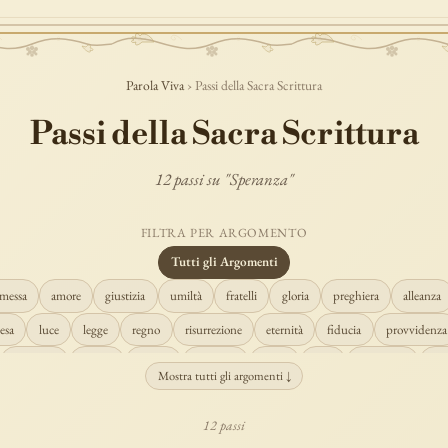
Parola Viva
› Passi della Sacra Scrittura
Passi della Sacra Scrittura
12 passi su "Speranza"
FILTRA PER ARGOMENTO
Tutti gli Argomenti
messa
amore
giustizia
umiltà
fratelli
gloria
preghiera
alleanza
esa
luce
legge
regno
risurrezione
eternità
fiducia
provvidenza
creazione
spirito
fedeltà
perdono
verità
pace
vocazione
te
Mostra tutti gli argomenti ↓
misericordia
giudizio
donna
semplicità
matrimonio
indefettibilità
12 passi
cristo
prudenza
maria
libertà
salvezza
adorazione
re
guari