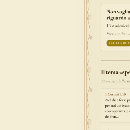
Non voglia
riguardo a
1 Tessalonicesi
Presenza divina
LUCE D'ORO
Il tema «sp
12 versetti dalla 
1 Corinzi 9,10
Nol dice forse p
per noi ciò è sta
con isperanza: e 
del frut…