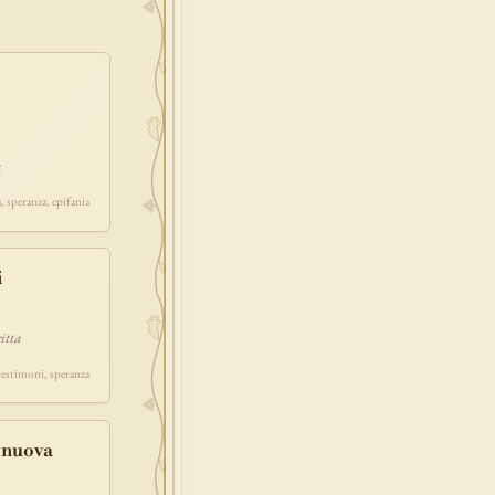
redenzione
epifania
esodo
acqua
one
prossimo
a
a, speranza, epifania
i
itta
 testimoni, speranza
e nuova