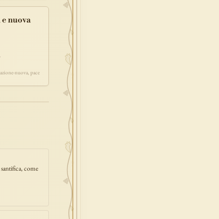
i e nuova
e
eazione-nuova, pace
 santifica, come