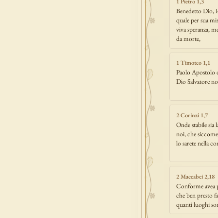
1 Pietro 1,3
Benedetto Dio, P
quale per sua mis
viva speranza, m
da morte,
1 Timoteo 1,1
Paolo Apostolo d
Dio Salvatore no
2 Corinzi 1,7
Onde stabile sia 
noi, che siccome
lo sarete nella c
2 Maccabei 2,18
Conforme avea p
che ben presto fa
quanti luoghi son