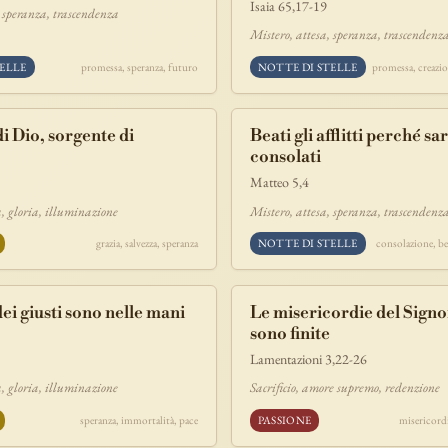
Isaia 65,17-19
, speranza, trascendenza
Mistero, attesa, speranza, trascendenz
ELLE
promessa, speranza, futuro
NOTTE DI STELLE
promessa, creazi
di Dio, sorgente di
Beati gli afflitti perché s
consolati
Matteo 5,4
, gloria, illuminazione
Mistero, attesa, speranza, trascendenz
grazia, salvezza, speranza
NOTTE DI STELLE
consolazione, be
ei giusti sono nelle mani
Le misericordie del Sign
sono finite
Lamentazioni 3,22-26
, gloria, illuminazione
Sacrificio, amore supremo, redenzione
speranza, immortalità, pace
PASSIONE
misericordi