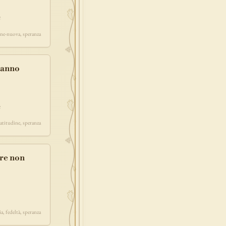
a
one-nuova, speranza
aranno
a
atitudine, speranza
ore non
a, fedeltà, speranza