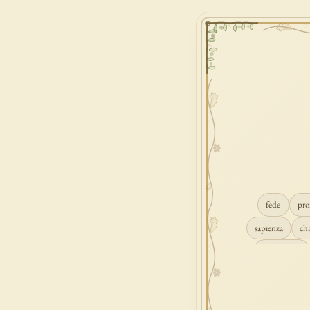
fede
pro
sapienza
chi
conversione
consolazione
gioia
carità