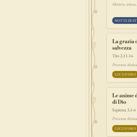
Mistero, attesa
NOTTE DI ST
La grazia 
salvezza
Tito 2,11-14
Presenza divina
LUCE D'ORO
Le anime d
di Dio
Sapienza 3,1-6
Presenza divina
LUCE D'ORO