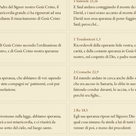
1 Samuele 23,26
adre del Signor nostro Gesù Cristo, il
E Saul andava costeggiando il monte da 
ericordia grande ci ha rigenerati ad una
David, e i suoi erano accanto al monte dal
ediante il risuscitamento di Gesù Cristo
David non avea speranza di poter fuggire
Saul; perocché…
1 Tessalonicesi 1,3
i Gesù Cristo secondo l'ordinazione di
Ricordevoli della operante fede vostra, e
stro, e di Gesù Cristo nostra speranza:
carità, e della costante speranza in Gesù
nostro, nel cospetto di Dio, e padre nost
2 Cronache 22,9
la speranza, che abbiamo di voi: sapendo
Ed essendo andato in cerca anche dello 
 siete compagni ne' patimenti, così pur
che era ascoso in Samaria, lo ebbe in suo
onsolazione.
fattoselo condur davanti, lo uccise, e lo 
perchè era figliu…
2 Re 18,5
romesso nella legge, abbiamo speranza,
Egli sua speranza ripose nel Signore Dio d
rà a noi misericordia, e ci riunirà da
qual cosa nissuno fu simile a lui di tutti 
o sotto del cielo, nel luogo santo.
venner di poi, e meno dei precedenti: