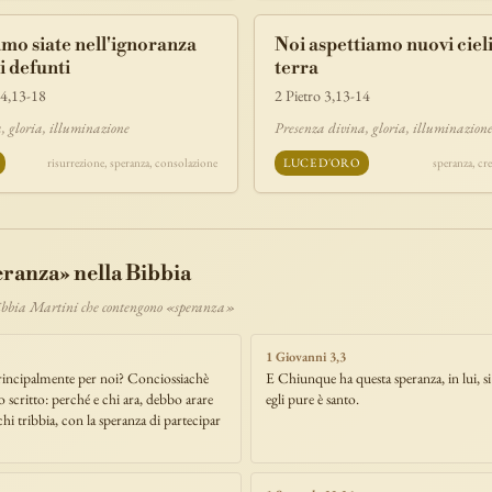
mo siate nell'ignoranza
Noi aspettiamo nuovi ciel
i defunti
terra
 4,13-18
2 Pietro 3,13-14
, gloria, illuminazione
Presenza divina, gloria, illuminazion
risurrezione, speranza, consolazione
LUCE D'ORO
speranza, cr
eranza» nella Bibbia
Bibbia Martini che contengono «speranza»
1 Giovanni 3,3
rincipalmente per noi? Conciossiachè
E Chiunque ha questa speranza, in lui, si
to scritto: perché e chi ara, debbo arare
egli pure è santo.
chi tribbia, con la speranza di partecipar