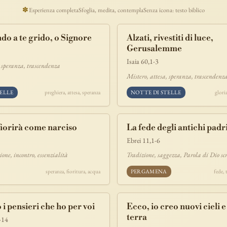
ucaristia
lavoro
discepolato
teofania
comandamento
forza
pane
✽
Esperienza completa
Sfoglia, medita, contempla
Senza icona: testo biblico
segno
bilancia
unità
ricchezza
vita-eterna
incarnazione
natale
do a te grido, o Signore
Alzati, rivestiti di luce,
timonianza
paradiso
sete
stelle
timor-di-dio
liberazione
pasqua
Gerusalemme
e
morte
vita
battesimo
nuova-alleanza
discernimento
riconciliazi
Isaia 60,1-3
, speranza, trascendenza
comunità
servizio
missione
coraggio
Mistero, attesa, speranza, trascendenz
ELLE
preghiera, attesa, speranza
NOTTE DI STELLE
glori
 fiorirà come narciso
La fede degli antichi padr
Ebrei 11,1-6
ione, incontro, essenzialità
Tradizione, saggezza, Parola di Dio scr
speranza, fioritura, acqua
PERGAMENA
fede,
 i pensieri che ho per voi
Ecco, io creo nuovi cieli 
terra
-14