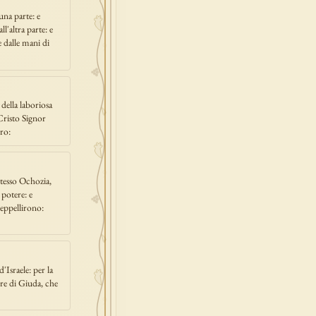
una parte: e
l'altra parte: e
 dalle mani di
 della laboriosa
 Cristo Signor
ro:
stesso Ochozia,
 potere: e
seppellirono:
'Israele: per la
i re di Giuda, che