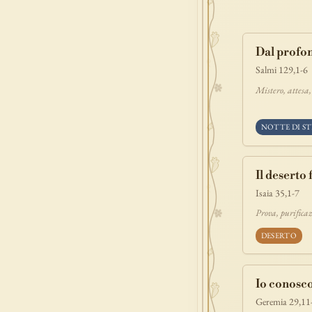
povertà
e
benedizione
Dal profon
signoria
tes
Salmi 129,1-6
prova
dolor
Mistero, attesa
NOTTE DI ST
Il deserto
Isaia 35,1-7
Prova, purificaz
DESERTO
Io conosco
Geremia 29,11