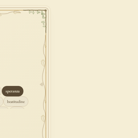
speranza
beatitudine
mpio
grazia
ascolto
croce
gione
peccato