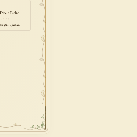
 Dio, e Padre
noi una
a per grazia,