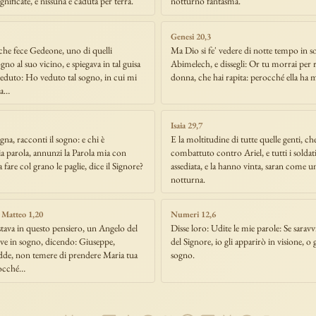
ignificate, e nissuna è caduta per terra.
notturno fantasma.
Genesi 20,3
 che fece Gedeone, uno di quelli
Ma Dio si fe' vedere di notte tempo in 
no al suo vicino, e spiegava in tal guisa
Abimelech, e dissegli: Or tu morrai per r
veduto: Ho veduto tal sogno, in cui mi
donna, che hai rapita: perocché ella ha m
pa…
Isaia 29,7
gna, racconti il sogno: e chi è
E la moltitudine di tutte quelle genti, ch
ia parola, annunzi la Parola mia con
combattuto contro Ariel, e tutti i soldat
 fare col grano le paglie, dice il Signore?
assediata, e la hanno vinta, saran come u
notturna.
 Matteo 1,20
Numeri 12,6
stava in questo pensiero, un Angelo del
Disse loro: Udite le mie parole: Se saravv
rve in sogno, dicendo: Giuseppe,
del Signore, io gli apparirò in visione, o g
idde, non temere di prendere Maria tua
sogno.
rocché…