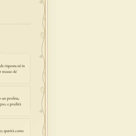
redenzione
epifania
esodo
acqua
one
prossimo
ede risposta nè in
er mezzo de'
o un profeta,
ogno, e predirà
o; sparirà come