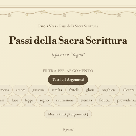
Parola Viva
› Passi della Sacra Scrittura
Passi della Sacra Scrittura
0 passi su "Sogno"
FILTRA PER ARGOMENTO
Tutti gli Argomenti
omessa
amore
giustizia
umiltà
fratelli
gloria
preghiera
alleanza
esa
luce
legge
regno
risurrezione
eternità
fiducia
provvidenza
creazione
spirito
fedeltà
perdono
verità
pace
vocazione
te
Mostra tutti gli argomenti ↓
misericordia
giudizio
donna
semplicità
matrimonio
indefettibilità
0 passi
cristo
prudenza
maria
libertà
salvezza
adorazione
re
guari