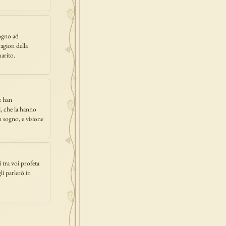
sogno ad
agion della
arito.
e han
i, che la hanno
n sogno, e visione
i tra voi profeta
li parlerò in