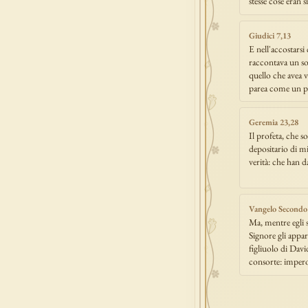
stesse cose eran s
Giudici 7,13
E nell'accostarsi
raccontava un sog
quello che avea 
parea come un 
Geremia 23,28
Il profeta, che so
depositario di m
verità: che han da
Vangelo Secondo
Ma, mentre egli 
Signore gli appa
figliuolo di Dav
consorte: impe