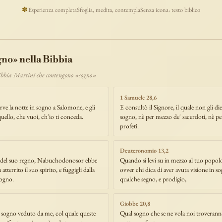
ucaristia
lavoro
discepolato
teofania
comandamento
forza
pane
✽
Esperienza completa
Sfoglia, medita, contempla
Senza icona: testo biblico
segno
bilancia
unità
ricchezza
vita-eterna
incarnazione
natale
timonianza
paradiso
sete
stelle
timor-di-dio
liberazione
pasqua
e
morte
vita
battesimo
nuova-alleanza
discernimento
riconciliazi
gno» nella Bibbia
comunità
servizio
missione
coraggio
Bibbia Martini che contengono «sogno»
1 Samuele 28,6
rve la notte in sogno a Salomone, e gli
E consultò il Signore, il quale non gli di
uello, che vuoi, ch'io ti conceda.
sogno, nè per mezzo de' sacerdoti, nè p
profeti.
Deuteronomio 13,2
 del suo regno, Nabuchodonosor ebbe
Quando si levi su in mezzo al tuo popol
atterrito il suo spirito, e fuggigli dalla
ovver chi dica di aver avuta visione in s
sogno.
qualche segno, e prodigio,
Giobbe 20,8
sogno veduto da me, col quale queste
Qual sogno che se ne vola noi troverann