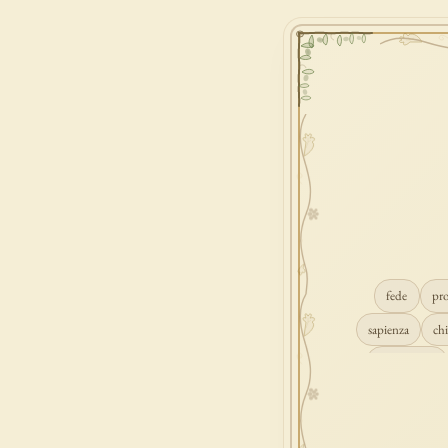
fede
pr
sapienza
chi
conversione
consolazione
gioia
carità