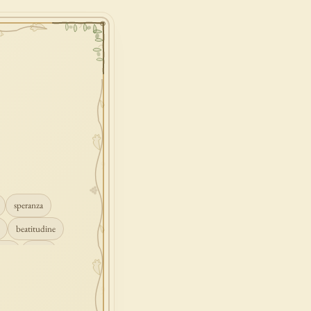
speranza
beatitudine
mpio
grazia
ascolto
croce
gione
peccato