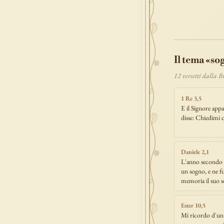
povertà
e
benedizione
signoria
tes
prova
dolor
Il tema «so
12 versetti dalla 
1 Re 3,5
E il Signore appa
disse: Chiedimi q
Daniele 2,1
L'anno secondo
un sogno, e ne fu 
memoria il suo 
Ester 10,5
Mi ricordo d'un 